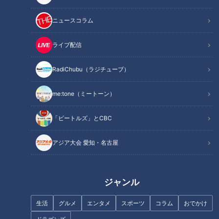
開始早々、探りあいもなく、森本は鶴瓶をこの家の主とした。
突然振られた鶴瓶は即座に対応する。２人は昔からの知り合い
ニュースコラム
で、森本は自由気ままに生きてきた様子。一方の鶴瓶は昔みん
なに約束した通り、仲間が集まれる家を建てたという枠組が
ライブ配信
早々と完成する。
RadiChubu（ラジチューブ）
そこから暫く昔話が始まる。これが何とも言えないいい空気。
me:tone（ミートーン）
鶴瓶が家を建てるからと言って、仲間からお金を集めたが、逃
亡してしまった話。鶴瓶が競馬で大穴当てて大金をゲットした
「ビートルズ」とCBC
話。森本が名古屋駅の前で唄を歌ってお金を稼いでいた話。森
アジア大会 愛知・名古屋
本レオという芸能人のモノマネはしやいという話。貧乏時代の
仲間の破天荒なエピソードなど。時折実在している人物の話を
織り交ぜながら、現実と非現実が交錯するような展開になる。
ジャンル
しかしずっと座りながら話続けるこの状況から、次の展開を探
生活
グルメ
エンタメ
スポーツ
コラム
おでかけ
ろうとする鶴瓶に対して、森本は鶴瓶の昔の夢を語り始める。