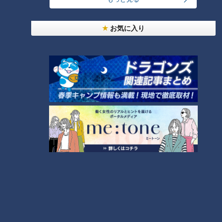
お気に入り
番組紹介
鶴瓶のスジナシ
「鶴瓶のスジナシ」動画
笑福亭鶴瓶とゲストがその日に知らされるセットの中で、台本（＝
スジ）ナシ・打合せナシ・ＮＧナシのぶっつけ本番で“即興ドラ
マ”を演じるバラエティ番組「スジナシ」。1998年にCBCテレビで
放送を開始し、2011年からは番組名を「鶴瓶のスジナシ」に。進
行役にフリーアナウンサーの中井美穂さんが加わりました。その
後、2014年に番組は終了し、現在は定期的に舞台公演が開かれて
います。
その魅力は、意外なストーリー展開や、想像を絶する結末など、台
本が無いからこそ生み出される多様なドラマ。お互いの意思が上手
く通じ合ったことで生まれた名作や意思の疎通が出来なかったこと
で生まれた快作…絶対に先がよめないハラハラドキドキ感で多くの
人の支持を得てきました。
そんなスジナシの名作・傑作選がYouTubeにて再び楽しめることに