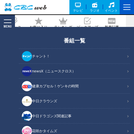
テレビ
ラジオ
イベント
MENU
ニュース
お気に入り
ランキング
ピックアップ
新着記事
CBC MAGAZINE
番組一覧
森本レオ【スジナシ】芝居人トーク充実
回！鶴瓶「何しても全然驚かん人だな
チャント！
ぁ」
newsX（ニュースクロス）
2024/10/11 20:00
健康カプセル！ゲンキの時間
中日クラウンズ
中日ドラゴンズ関連記事
花咲かタイムズ