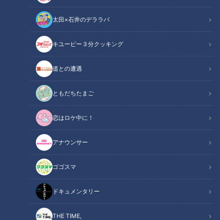
太田×石井のデララバ
キユーピー３分クッキング
鶴瓶のスジナシ
「鶴瓶のスジナシ」動画
道との遭遇
【2010年1月26日放送】
ともだちたまご
今回のゲストは自然体の演技が魅力な森本レオさん。長年芝居
恋はロケ中に！
をしてきたが、即興ドラマは今回が初めてだという。しかし元
来台詞覚えが悪いので、普段の芝居もキャラクターを創りなが
アナウンサー
ら、台詞を微妙に変化させながら演じていているという。果た
してその経験が生きるのか･･･？
ゴゴスマ
設定は建築中の家。プロデューサーの発案により、２人同時板
ドキュメンタリー
付きという珍しい形で始まった。
THE TIME,