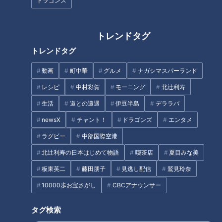
ドラゴンズ
それは、劇場のある家を創りたいと昔鶴瓶が言っていたという
のだ。
トレンドタグ
それに応えるかのように鶴瓶は裏に劇場を建てたと言い、森本
トレンドタグ
をセット裏へと案内する。当然劇場はなく、２人は空っぽのス
タジオを見ながらセット裏で「凄いやろ」「これかあ」「７５
動画
町中華
グルメ
ナガシマスパーランド
人くらい入れるんや」などとやり取りをする。
レシピ
中村彩賀
モーニング
北辻利寿
生活
道との遭遇
伊豆半島
デララバ
今回のスジナシはここからが凄い。２人は架空の劇場を見なが
newsX
チャント！
ドラゴンズ
エンタメ
ら、しかもセット裏でずっと喋り続けていたのである。貧乏時
代の芝居熱を取り戻したかのように語り続ける森本。それに熱
ラグビー
中部国際空港
く語り返す鶴瓶。２人は一向にセットの表に戻ってくる様子は
北辻利寿の日本はじめて物語
喫茶店
夏目みな美
なく、掟破り？のセット裏撮影をカメラさん始めたのだ。まさ
板東英二
藤田朋子
見逃し配信
鷲見玲奈
に史上初。
10000歩お宝さがし
CBCアナウンサー
しかし、それはまだ序曲。鶴瓶はセット外、つまりセットを飛
タグ検索
び出してスタジオに下りてきたのである。セット裏は勿論、ス