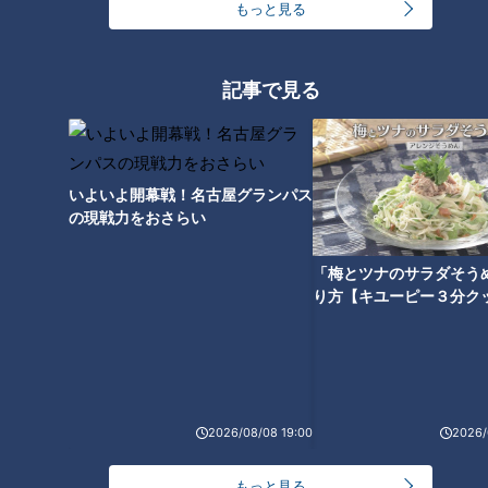
もっと見る
記事で見る
山本學【スジナシ】鶴瓶「あん
イッセー尾形【スジナシ】鶴瓶
な人に手をつけるなんて、バレ
思わず「初めてこんな興奮した
るの丸わかり」
わ」売り芝居に買い芝居！
いよいよ開幕戦！名古屋グランパス
の現戦力をおさらい
「梅とツナのサラダそう
り方【キユーピー３分ク
辰巳琢郎【スジナシ】鶴瓶「こ
つみきみほ【スジナシ】鶴瓶
んな目開いたの10年ぶりぐらい
「片意地な人や…」私のやり方
やで！」
に抵抗があるなら他の教師に…
タグ
2026/08/08 19:00
2026/
動画
エンタメ
スジナシ
森本レオ
笑福亭鶴瓶
もっと見る