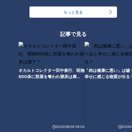
けるとさっぱりと食べられます。
もっと見る
安藤「これから暑くなってきて、『ちょっと食欲ないよー』っ
て時でも、さらっと。とり天だけどすごくさっぱり食べられ
記事で見る
て、おいしいなと思いました」
次の目標は？
オカルトコレクター田中俊行、呪物
「肉は健康に悪い」は嘘
ゆとりたっぷりの時間をもたらしてくれた「でら楽ペアシー
600体に部屋を奪われ寝床は廊
幸せに感じる物質が出る
ト」。しかし、ゴールド会員の安藤の父でも予約に苦戦するほ
下？
どの人気で、毎回が争奪戦です。
今回、このシートを満喫できたことで、次なる目標は「ホーム
ランウイング」に定まりました。今年中に訪れたいと毎回応募
しているものの、当選にはまだ届いていません。
2026/08/06 06:04
2026/