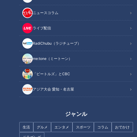
広々ペアシートの実力
ニュースコラム
先週木曜日、安藤は母とふたりで、バンテリンドームナゴヤで
ライブ配信
行なわれた横浜DeNAベイスターズ戦を観戦しました。
RadiChubu（ラジチューブ）
座ったのは、1塁側と3塁側にある「でら楽ペアシート」で
me:tone（ミートーン）
す。3席分のスペースをぜいたくに使ったテーブル付きのゆっ
たりとしたつくりで、2席1セット。中央には飲み物用のホルダ
「ビートルズ」とCBC
ーと、荷物を置ける棚がふたつあります。
アジア大会 愛知・名古屋
安藤はその棚に、観戦用の双眼鏡や、試合後の写真撮影に使う
ドアラのカチューシャ、その日に現地で買ったグッズを入れま
した。
ジャンル
食いしん坊を自任する安藤にとって、テーブルのない普段の席
生活
グルメ
エンタメ
スポーツ
コラム
おでかけ
では膝の上が皿の置き場になりがち。でら楽ペアシートのゆと