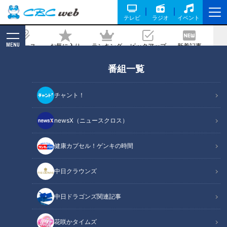
テレビ
ラジオ
イベント
MENU
ニュース
お気に入り
ランキング
ピックアップ
新着記事
CBC MAGAZINE
番組一覧
安藤渚七も大満足！バンテリンドームナ
ゴヤの「でら楽ペアシート」って何がす
チャント！
ごい？
newsX（ニュースクロス）
2026/06/30 06:06
健康カプセル！ゲンキの時間
中日クラウンズ
RadiChubu（ラジチューブ）
あんななのなななっ！
中日ドラゴンズ関連記事
花咲かタイムズ
ＣＢＣラジオ『あんななのなななっ！』、“あんなな”こと安藤