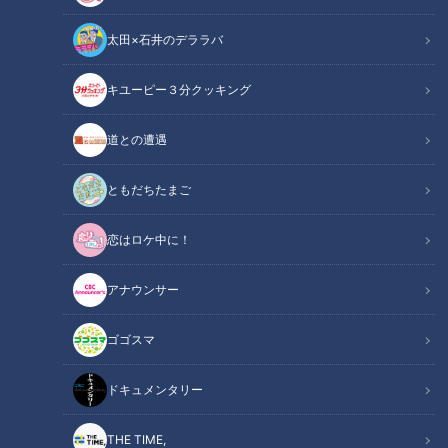
渚七が見つけたご機嫌になれるかけら（ピース）を紹介する
太田×石井のデララバ
「ななのご機嫌ピース」のコーナー。6月28日の放送では、バ
ンテリンドームナゴヤの特別席「でら楽ペアシート」での観戦
キユーピー３分クッキング
体験を語りました。グルメも存分に味わえる、「でら楽」な楽
しみ方とは？
道との遭遇
関連リンク
この記事をradiko（ラジコ）で聴く
ともだちたまご
恋はロケ中に！
INDEX
アナウンサー
広々ペアシートの実力
通路側でストレスフリー
ゴゴスマ
好み暫定1位の「福永丼」
次の目標は？
ドキュメンタリー
オススメ関連コンテンツ
THE TIME,