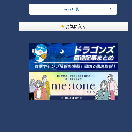
自力で実現できたら、その魅力をあらためて伝えたいところで
もっと見る
す。安藤は最後に、リスナーへ向けてこう呼びかけました。
お気に入り
安藤「ぜひ私にパワーを分けてください」
（minto）
この記事の画像を見る
この記事を見たあなたへのおすすめ
純烈・酒井一圭が語る 新メンバ
おバカに見えても、こどもなり
ー選考で重視するところ
に考えている。