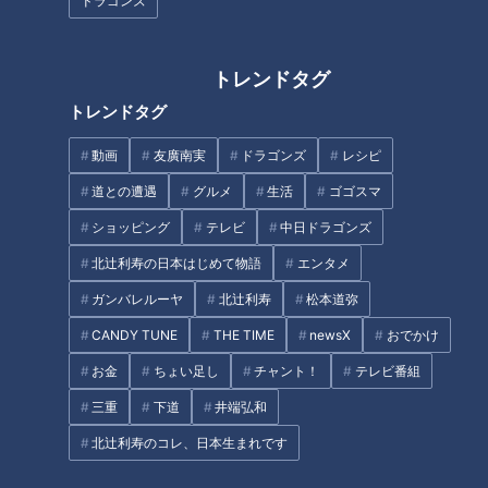
ドラゴンズ
りは、その点でもうれしいものでした。
トレンドタグ
安藤「いっぱい食べる私からしたら、もうちょっとゆとりがあ
るといいなと思っていたので、本当に理想的なシートでした」
トレンドタグ
動画
友廣南実
ドラゴンズ
レシピ
通路側でストレスフリー
道との遭遇
グルメ
生活
ゴゴスマ
ショッピング
テレビ
中日ドラゴンズ
ドリンクホルダーは手元と前の座席の背もたれにあり、ふたり
北辻利寿の日本はじめて物語
エンタメ
で合わせて4つの飲み物を置けます。
ガンバレルーヤ
北辻利寿
松本道弥
安藤は今年から持ち込めるようになったペットボトルを背もた
CANDY TUNE
THE TIME
newsX
おでかけ
れのホルダーに、現地で買った冷たい飲み物を手元にと使い分
お金
ちょい足し
チャント！
テレビ番組
け、とても快適だったと振り返ります。
三重
下道
井端弘和
北辻利寿のコレ、日本生まれです
「でら楽ペアシート」のもうひとつの特徴は、通路に面してい
ること。