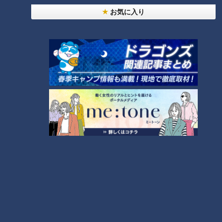
お気に入り
長谷川店主おすすめの“枝豆とガーリックソーセージベーグ
ル”は、焦がしチーズがたっぷり乗ったゴマを練りこんだベー
グル生地の中に、大量のガーリックパウダー・枝豆・ソーセー
ジ・たっぷりのチーズが入り、パンチのある味わいに。むっち
りベーグルと、濃厚な具材が合わさった至極のお惣菜ベーグル
です。
上質なクリームチーズとはちみつのマリアージュ