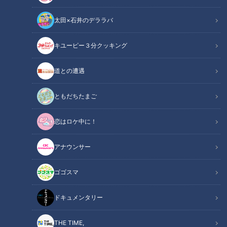
太田×石井のデララバ
チャント！
キユーピー３分クッキング
「チャント！」特集
道との遭遇
人気ベーカリーの店主に「最近食べて、感動したパンはありま
すか？」と聞いたらどんな答えが返ってくるでしょうか。愛知
ともだちたまご
県には700軒以上のパン屋さんがありますが、その中でも人気
恋はロケ中に！
店はひと握りです。パン屋さんが認める“悔しいけどうまい！
プロが認める極上のパン”を3つ紹介します。
アナウンサー
INDEX
ゴゴスマ
1つの料理のような味わいのホットドック
ドキュメンタリー
自家製酵母で作るお惣菜ベーグル
上質なクリームチーズとはちみつのマリアージュ
THE TIME,
オススメ関連コンテンツ