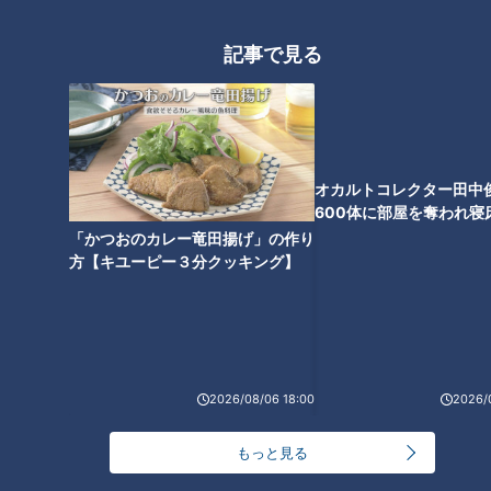
記事で見る
CBCテレビ：画像 『チャント！』
「パンと蜜」の長谷川元店主が最近食べて感動したパンは、愛
知県名古屋市にある「コハルベーグル」の“枝豆とガーリック
ソーセージベーグル”です。
オカルトコレクター田中
600体に部屋を奪われ寝
（長谷川店主）
下？
「かつおのカレー竜田揚げ」の作り
「一口食べた瞬間に（妻と）2人で“これ、めっちゃおいしい
方【キユーピー３分クッキング】
ね！”ってガーリックがいい感じで香ってて、ソーセージもけ
っこう塩気があって食べ応えがある」
開店前から長蛇の列ができるお店は、2007年の創業から15周
年を迎える超人気ベーグル店。開店から継ぎ足して使っている
2026/08/06 18:00
2026/
自家製天然酵母で作るベーグルは、他店には無い強いむっちり
もっと見る
感があります。具沢山なものやシーズン商品も多数あり、リピ
ーターを飽きさせません。