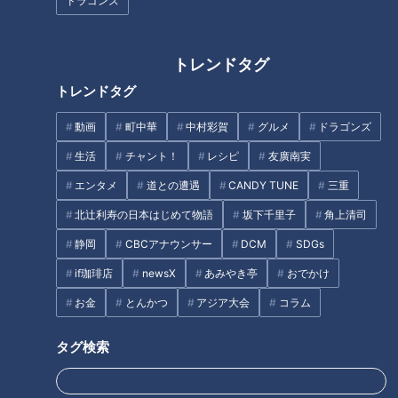
ドラゴンズ
ゆみ店主が最近感動したパンは、愛知県一宮市にある「パンと
蜜」で作られる“ホットドック”。
トレンドタグ
（
瀧店主）
トレンドタグ
「ボリュームがあって、ひとつの料理として食べられて満足で
きるおいしさ」
動画
町中華
中村彩賀
グルメ
ドラゴンズ
生活
チャント！
レシピ
友廣南実
住宅街にある駐車場の奥にひっそり佇むお店は、2018年にオ
エンタメ
道との遭遇
CANDY TUNE
三重
ープン。常時20種類以上のパンが並び、看板商品ははちみつ
をたっぷり練りこんだ「パン蜜食パン」。耳までもっちりして
北辻利寿の日本はじめて物語
坂下千里子
角上清司
おいしいと地元でも評判の食パンです。
静岡
CBCアナウンサー
DCM
SDGs
if珈琲店
newsX
あみやき亭
おでかけ
瀧店主おすすめのホットドックは、パン蜜食パンにも負けない
お金
とんかつ
アジア大会
コラム
人気を誇り、小ぶりなフランスパンの上に、パンからはみ出す
大きなソーセージが乗っています。本場ドイツの伝統製法で作
タグ検索
られたソーセージは厳選に厳選を重ねたこだわりの一品。フラ
ンスパンはあえて軽くライトな口当たりに仕上げ、ソーセージ