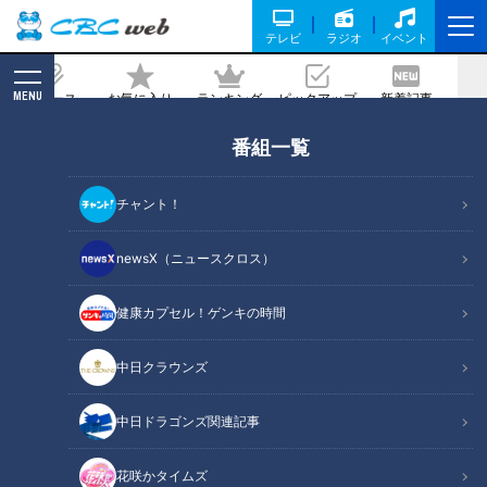
テレビ
ラジオ
イベント
MENU
ニュース
お気に入り
ランキング
ピックアップ
新着記事
CBC MAGAZINE
番組一覧
行列のできる人気パン屋が認める「最近
感動したパン」とは？
チャント！
2022/06/04 10:40
newsX（ニュースクロス）
健康カプセル！ゲンキの時間
中日クラウンズ
中日ドラゴンズ関連記事
花咲かタイムズ