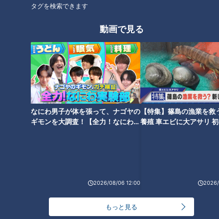
との相性が抜群です。
タグを検索できます
また、瀧店主はソーセージの下に塗られたマスタード風味が際
動画で見る
立つ自家製マッシュポテトも絶賛します。パンとそれぞれの具
材が重なり合い、まるで1つの料理を楽しんでいるような満足
感を味わえるホットドックに仕上がっていました。
自家製酵母で作るお惣菜ベーグル
なにわ男子が体を張って、ナゴヤの
【特集】篠島の漁業を救
ギモンを大調査！【全力！なにわ実
養殖 車エビに大アサリ 
験部～ナゴヤのギモン、ガチ検証
【newsX】
～】
2026/08/06 12:00
2026/
もっと見る