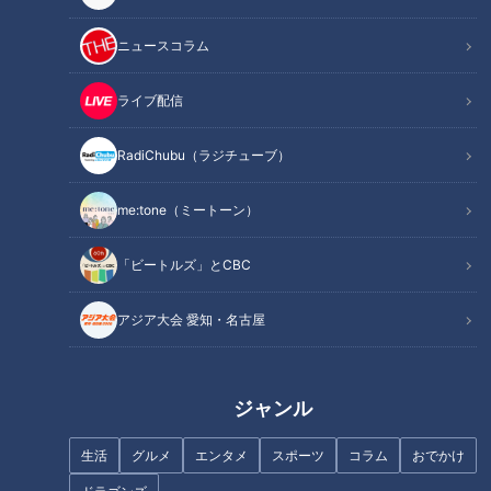
ニュースコラム
1つの料理のような味わいのホットドック
ライブ配信
RadiChubu（ラジチューブ）
me:tone（ミートーン）
「ビートルズ」とCBC
アジア大会 愛知・名古屋
ジャンル
CBCテレビ：画像 『チャント！』
生活
グルメ
エンタメ
スポーツ
コラム
おでかけ
愛知県名古屋市にある「トレマタンブーランジェリー」の瀧あ