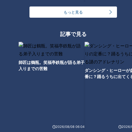
これでやればいいんだもんね」とありがたく受け取ったマヂラ
ブ。この生徒は、なんと英検1級を小6で取得。先生も持ってい
もっと見る
ないという難しい英検1級を、この日いた19人中5人が取得し
ていることにもマヂラブは驚きました。
記事で見る
師匠は鶴瓶。笑福亭鉄瓶が語る弟子
入りまでの苦難
ダンシング・ヒーローが
番に？踊るうちに出てく
レナリン
CBCテレビ『チャント！』マヂ学校に向かいます
そして、話題は学校の思い出の場所について。バスケットボー
2026/08/08 06:04
2026/
ル部だったという男子生徒は「部室」で、この生徒が部員1人