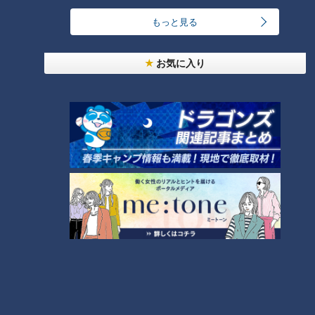
になっても先生がワンツーマンで最後まで指導してくれた思い
もっと見る
出を語ってくれました。
また、ダンス部でパフォーマンスした「講堂」が思い出の場所
お気に入り
という生徒も。
席数はおよそ800席、入学式や卒業式、文化祭などの行事に使
われたため、思い入れのある生徒も多い講堂。格式ある立派な
造りにマヂラブもびっくりです。
ここで、ダンス部の3人に最後の踊りを見せてもらいました。
閉校の日が近づく中、皆さんの思いを聞くと、「閉校は入学前
から分かっていたが、改めてその時間が近づくにつれ、悲しく
寂しい」「外国から帰国した生徒の受け皿となっている学校だ
ったので、なくなるのは名残惜しい」という声がありました。