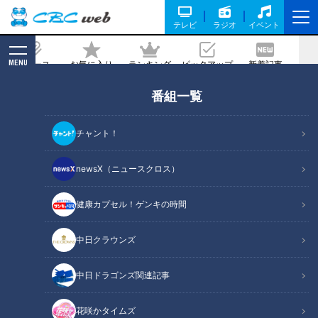
テレビ
ラジオ
イベント
MENU
ニュース
お気に入り
ランキング
ピックアップ
新着記事
CBC MAGAZINE
番組一覧
マヂラブと最後の思い出作り！ 今春で
閉校の愛知県豊田市『南山国際高校』で
チャント！
まさに国際色豊かな生徒たちとふれあ
う！
newsX（ニュースクロス）
2023/04/04 16:50
2023年3月22日放送
健康カプセル！ゲンキの時間
中日クラウンズ
中日ドラゴンズ関連記事
花咲かタイムズ