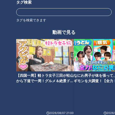
双子の姉妹などです。
タグ検索
タグを検索できます
動画で見る
CBCテレビ『チャント！』マヂ学校に向かいます
【四国一周】軽トラ女子三田が松山
なにわ男子が体を張って
から下道で一周！グルメ＆絶景ドラ
ギモンを大調査！【全力
イブ⑳
験部～ナゴヤのギモン、
また、中高一貫のこの学校に中1から在籍の生徒ももちろんい
～】
て、「ありのままを受け入れることの大切さを学べた」と語っ
た女子生徒が、「マヂカルラブリーさんのネタを英訳しまし
た」と二人に手渡してくれました。「外国に営業に行った時に
2026/08/07 21:00
2026/