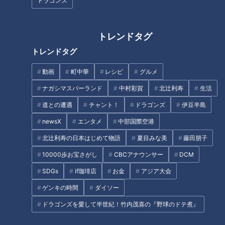
ドラゴンズ
トレンドタグ
トレンドタグ
動画
町中華
レシピ
グルメ
CBCテレビ『チャント！』マヂ学校に向かいます
ナガシマスパーランド
中村彩賀
北辻利寿
生活
帰国子女や外国人生徒を主に受け入れてきた『南山国際高
道との遭遇
チャント！
ドラゴンズ
伊豆半島
校』。年に4回の編入学試験があるなど、帰国生にとっては貴
newsX
エンタメ
中部国際空港
重な学校です。
北辻利寿の日本はじめて物語
夏目みな美
藤田朋子
メールをくれた浅井くんは、両親の仕事の関係でアメリカに7
10000歩お宝さがし
CBCアナウンサー
DCM
年住み、高校2年の時、南山国際高校に入学。クラスの皆さん
SDGs
if珈琲店
お金
アジア大会
も同じような環境の生徒が多いとか。
この日、集まってくれたのは、3年生のうちの19名。小3から
ゲンキの時間
ダイソー
ベルギーに住み、高3でこの高校に入学した女子生徒や、小4
ドラゴンズを愛して半世紀！竹内茂喜の『野球のドテ煮』
からポーランド、その後メキシコと、高1まで海外で過ごした