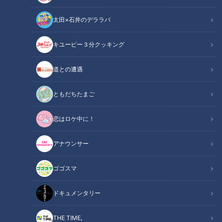
太田×石井のデララバ
キユーピー３分クッキング
チャント！
道との遭遇
マヂ学校に向かいます
ともだちたまご
『マヂカルラブリー』の野田クリスタルと村上の二人が東海地
恋はロケ中に！
方の学校におじゃまし、今どきの“リアルな学校生活”を紹介す
る『マヂ学校に向かいます』。
アナウンサー
今回は、愛知県豊田市にある『南山国際高校』です。
ゴゴスマ
ドキュメンタリー
THE TIME,