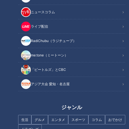
ニュースコラム
ライブ配信
CBCテレビ『チャント！』マヂ学校に向かいます
RadiChubu（ラジチューブ）
実は、この3月で閉校となるこの高校。「生徒は世界各国で生
me:tone（ミートーン）
活した子ばかりです。この素敵な学校が無くなるのは残念です
が、僕たちは明るく楽しく卒業までの日々を過ごしています。
「ビートルズ」とCBC
最後の思い出作りのためにも、ぜひマヂラブさんに来ていただ
アジア大会 愛知・名古屋
きたいです」といったメールが3年生の男子生徒から届き、そ
の思いに応えるべく、向かいました。
ジャンル
生活
グルメ
エンタメ
スポーツ
コラム
おでかけ