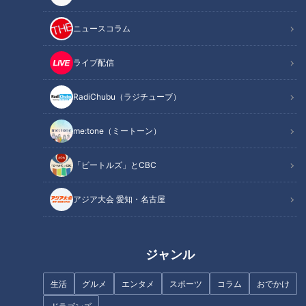
作り方
オススメ関連コンテンツ
ニュースコラム
ライブ配信
材料（作りやすい分量）
RadiChubu（ラジチューブ）
なす 4～5個(400g)
me:tone（ミートーン）
大豆<サラダクラブ>(蒸し) 2袋(120g)
削りがつお 2g
「ビートルズ」とCBC
水、みそ 各大さじ2
みりん 大さじ1
アジア大会 愛知・名古屋
砂糖、しょうゆ 各大さじ1/2
●油
ジャンル
作り方
生活
グルメ
エンタメ
スポーツ
コラム
おでかけ