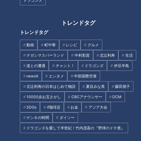
ドラゴンズ
1 分量の水、みそ、みりん、砂糖、しょうゆを混ぜておく。
削りがつおはもみつぶして粉末にする。
トレンドタグ
2 なすはヘタを除き、ヘタのほうを少し残して、1～1.5cm角
トレンドタグ
のさいの目になるように端から切る。水に3分ほどさらす。
動画
町中華
レシピ
グルメ
3 フライパンに水気をきった2を入れ、油大さじ1をからめて
ナガシマスパーランド
中村彩賀
北辻利寿
生活
火にかける。焼ける音がし始めたら、2～3分蒸し炒めにす
道との遭遇
チャント！
ドラゴンズ
伊豆半島
る。
newsX
エンタメ
中部国際空港
北辻利寿の日本はじめて物語
夏目みな美
藤田朋子
4 ときどき混ぜながら炒め、なすがやわらかくなったら大
10000歩お宝さがし
CBCアナウンサー
DCM
豆、1を加えてなじませる。
SDGs
if珈琲店
お金
アジア大会
5 汁気が少なくなるまで3分ほど炒め煮にする。
ゲンキの時間
ダイソー
ドラゴンズを愛して半世紀！竹内茂喜の『野球のドテ煮』
CBCテレビ「キユーピー３分クッキング」 2026年6月16日 放