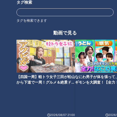
タグ検索
送より
タグを検索できます
この記事の画像を見る
動画で見る
この記事を見たあなたへのおすすめ
【四国一周】軽トラ女子三田が松山
なにわ男子が体を張って
「卵サラダのピザトースト」の
「ピーマンとちくわ、じゃこの
から下道で一周！グルメ＆絶景ドラ
ギモンを大調査！【全力
作り方【キユーピー３分クッキ
炒めもの」の作り方【キユーピ
イブ⑳
験部～ナゴヤのギモン、
ング】
ー３分クッキング】
～】
2026/08/07 21:00
2026/