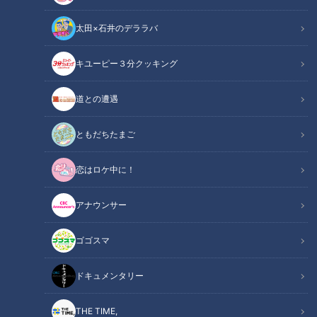
太田×石井のデララバ
CBCテレビ：画像『キユーピー3分クッキング』
キユーピー３分クッキング
キユーピー３分クッキング
レシピ紹介
道との遭遇
みそと粉末にした削りがつおの風味がよく重なり合う、作りお
ともだちたまご
きに便利なおかず。冷蔵で5日ほど保存が可能です。（講師：
恋はロケ中に！
きじまりゅうた先生／キユーピー３分クッキング ）
アナウンサー
なすとお豆のみそ炒め（2026年6月16日放
関連リンク
送）【３分クッキング公式】
ゴゴスマ
ドキュメンタリー
INDEX
材料（作りやすい分量）
THE TIME,