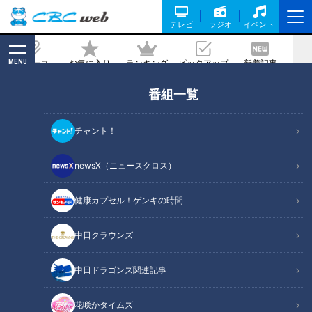
テレビ
ラジオ
イベント
MENU
ニュース
お気に入り
ランキング
ピックアップ
新着記事
CBC MAGAZINE
番組一覧
「なすとお豆のみそ炒め」の作り方【キ
ユーピー３分クッキング】
チャント！
2026/06/16 18:00
2026年6月16日放送
newsX（ニュースクロス）
健康カプセル！ゲンキの時間
中日クラウンズ
中日ドラゴンズ関連記事
花咲かタイムズ