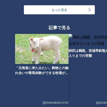
もっと見る
「もやしハンバーグ」の作り方
「味しみ春雨の中華サラダ」の
【キユーピー３分クッキング】
作り方【キユーピー３分クッキ
ング】
記事で見る
師匠は鶴瓶。笑福亭鉄瓶
入りまでの苦難
「塩麹でしっとり鶏胸肉のから
「豚玉キムチ炒め」の作り方
揚げ」の作り方【キユーピー３
【キユーピー３分クッキング】
「北海道に来たみたい」動物との触
分クッキング】
れ合いや乗馬体験ができる牧場がオ
タグ
ススメ！不動産屋さんが住みたい街
とは
グルメ
2026/08/08 07:03
2026/
番組紹介