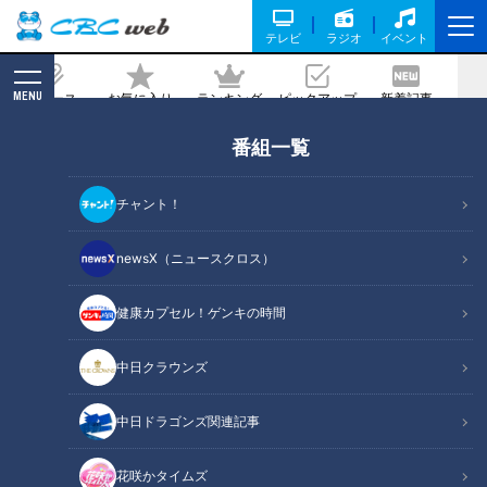
テレビ
ラジオ
イベント
MENU
ニュース
お気に入り
ランキング
ピックアップ
新着記事
CBC MAGAZINE
番組一覧
「里芋とたこの煮っころがし」の作り方
【キユーピー３分クッキング】
チャント！
2025/09/11 18:00
2025年9月11日放送
newsX（ニュースクロス）
健康カプセル！ゲンキの時間
中日クラウンズ
中日ドラゴンズ関連記事
花咲かタイムズ