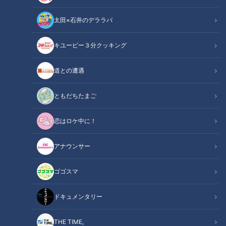
太田×石井のデララバ
CBCテレビ：画像『キユーピー3分クッキング』
キユーピー３分クッキング
キユーピー３分クッキング
レシピ紹介
道との遭遇
海の幸と山の幸を合わせた、出合いの一品。里芋をやわらかく
ともだちたまご
煮てからたこを加え、たこのうまみを含ませながら煮上げま
恋はロケ中に！
す。（講師：宮本和秀先生／キユーピー３分クッキング ）
アナウンサー
里芋とたこの煮っころがし（2025年9月11日
関連リンク
放送）【３分クッキング公式】
ゴゴスマ
ドキュメンタリー
INDEX
材料（2人分）
THE TIME,