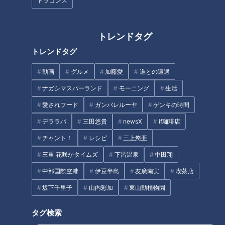
ドラゴンズ
1 里芋は皮をむいて洗う。しょうがは薄切りにする。ゆでだ
こは2cm幅のぶつ切りにする。
トレンドタグ
トレンドタグ
2 鍋にごま油小さじ1を熱し、里芋、しょうがを入れて弱めの
動画
グルメ
加藤愛
道との遭遇
中火で軽く炒める。
ナガシマスパーランド
モーニング
生活
3 2にだし汁、みりん、しょうゆ、砂糖を加えて強火にし、
愛されフード
ガンバレルーヤ
ゲンキの時間
煮立ったら弱火にしてふたをして20～25分煮る。
デララバ
三田悠貴
newsX
if珈琲店
チャント！
レシピ
三上悠亜
4 里芋がやわらかくなってきたらゆでだこを加えて落としぶ
三重 花咲かタイムズ
下呂温泉
中田翔
たをし、鍋ぶたをしてほとんど汁気がなくなるまで煮る。
中部国際空港
伊豆半島
友廣南実
喫茶店
5 仕上げにみりん、しょうゆを加え、鍋を揺すりながら照り
坂下千里子
山内彩加
東山動植物園
よくからめ、器に盛る。
タグ検索