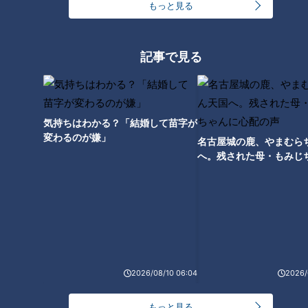
もっと見る
「しし唐辛子とツナのアラビア
「鶏の竜田揚げ・白菜のコール
記事で見る
ータ」の作り方【キユーピー３
スロー」の作り方【キユーピー
分クッキング】
３分クッキング】
気持ちはわかる？「結婚して苗字が
変わるのが嫌」
名古屋城の鹿、やまむら
へ。残された母・もみじ
配の声
「とうもろこしとにらのチヂ
「糸こんとささ身のごま酢あ
ミ」の作り方【キユーピー３分
え」の作り方【キユーピー３分
クッキング】
クッキング】
タグ
2026/08/10 06:04
2026/
グルメ
もっと見る