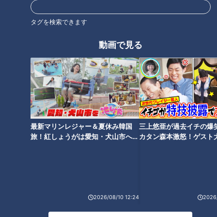
CBCテレビ「キユーピー３分クッキング」 2025年9月11日 放
タグを検索できます
送より
動画で見る
この記事の画像を見る
この記事を見たあなたへのおすすめ
最新マリンレジャー＆夏休み韓国
三上悠亜が過去イチの爆
旅！紅しょうがは愛知・犬山市へ
カタン森本激怒！ゲスト
【花咲かタイムズ】
【ともだちたまご】
「いかときゅうり、セロリの中
「厚揚げとブロッコリーのごま
華マリネ」の作り方【キユーピ
あえ」の作り方【キユーピー３
ー３分クッキング】
分クッキング】
2026/08/10 12:24
2026/