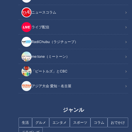
作り方
オススメ関連コンテンツ
ニュースコラム
ライブ配信
材料（2人分）
RadiChubu（ラジチューブ）
ゆでだこ 120g
me:tone（ミートーン）
里芋 (小)8個(250g)
しょうが 1/2かけ
「ビートルズ」とCBC
だし汁 1と1/2カップ
みりん、しょうゆ 各大さじ1
アジア大会 愛知・名古屋
砂糖 小さじ1
みりん、しょうゆ 各小さじ1
●ごま油
ジャンル
生活
グルメ
エンタメ
スポーツ
コラム
おでかけ
作り方