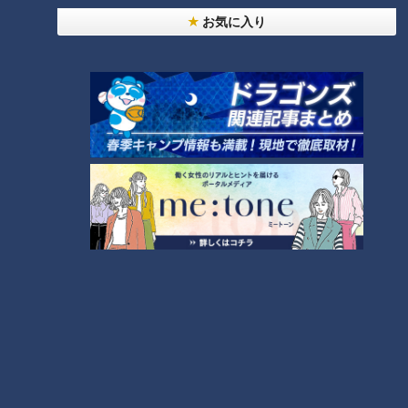
作り方【キユーピー３分クッキ
松山から下道で一周！グルメ＆
お気に入り
ング】
絶景ドライブ⑨
タグ
グルメ
番組紹介
キユーピー３分クッキング
レシピ紹介
CBCテレビ制作「キユーピー３分クッキング」の公式サイト。番組
で放送したレシピ、作り方を動画でもご紹介！
ホームページ
番組サイト