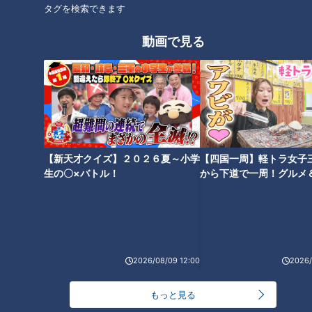
タグを検索できます
にく、玉ねぎ、塩二つまみを入れて炒める。玉ねぎが薄く色づ
いたら、1、白ワイン、レモン汁を加えて強火にし、えびに火
動画で見る
を通しながら、汁気がほとんどなくなるまで炒める。
6 火を止めてイタリアンパセリを加えてひと混ぜし、4にの
せる。器に盛り、くし形切りにしたレモンを添える。
【新天才クイズ】２０２６夏～小学
【四国一周】軽トラ女子
CBCテレビ「キユーピー３分クッキング」 2024年9月3日 放
生の〇×バトル！
から下道で一周！グルメ
送より
イブ⑳
この記事の画像を見る
2026/08/09 12:00
2026/
この記事を見たあなたへのおすすめ
もっと見る