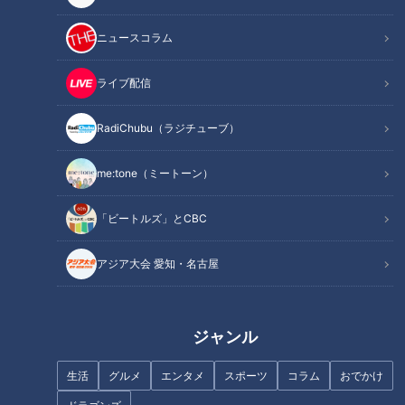
材料（2人分）
作り方
ニュースコラム
オススメ関連コンテンツ
ライブ配信
RadiChubu（ラジチューブ）
材料（2人分）
me:tone（ミートーン）
パン(カンパーニュなど) 2枚
むきえび 8～10尾(180g)
「ビートルズ」とCBC
(塩小さじ1/4 白ワイン小さじ1)
玉ねぎ 1/4個(50g)
アジア大会 愛知・名古屋
にんにく 1/2かけ
アボカド 1/2個
白ワイン 大さじ1
ジャンル
レモン汁 小さじ1
生活
グルメ
エンタメ
スポーツ
コラム
おでかけ
イタリアンパセリのみじん切り 大さじ1
レモン 適量