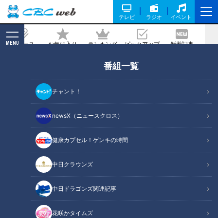
テレビ
ラジオ
イベント
MENU
ニュース
お気に入り
ランキング
ピックアップ
新着記事
CBC MAGAZINE
番組一覧
「えびとアボカドのタルティーヌ」の作
り方【キユーピー３分クッキング】
チャント！
2024/09/03 18:00
2024年9月3日放送
newsX（ニュースクロス）
健康カプセル！ゲンキの時間
中日クラウンズ
中日ドラゴンズ関連記事
花咲かタイムズ