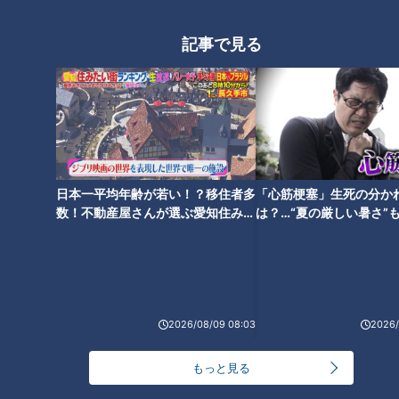
純烈・酒井一圭が語る 新メンバ
記事で見る
ー選考で重視するところ
フランス人は菓子店「シャトレ
ーゼ」の店名に顔を赤らめる？
日本一平均年齢が若い！？移住者多
「心筋梗塞」生死の分か
「糖尿病」夏の食生活に注
【四国一周】軽トラ女子三田が
数！不動産屋さんが選ぶ愛知住みた
は？…“夏の厳しい暑さ”
意！…血糖値スパイクが起きて
松山から下道で一周！グルメ＆
い街ランキング1位は？
に！発症前のキケンなサ
いるサインは？糖尿病の予防・
絶景ドライブ⑱
法
改善法
2026/08/09 08:03
2026/
もっと見る
「味しみ春雨の中華サラダ」の
【四国一周】軽トラ女子三田が