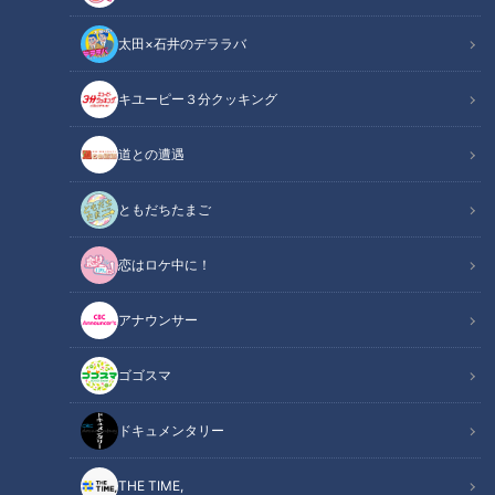
太田×石井のデララバ
CBCテレビ：画像『キユーピー3分クッキング』
キユーピー３分クッキング
キユーピー３分クッキング
レシピ紹介
道との遭遇
クリーミーなアボカドと食感のよいえびをたっぷりとのせたお
ともだちたまご
しゃれなオープンサンドイッチ。朝食や昼食、おつまみにもぴ
恋はロケ中に！
ったりです。（講師：こてらみや先生／キユーピー３分クッキ
ング ）
アナウンサー
えびとアボカドのタルティーヌ（2024年9月3
関連リンク
ゴゴスマ
日放送）【３分クッキング公式】
ドキュメンタリー
INDEX
THE TIME,