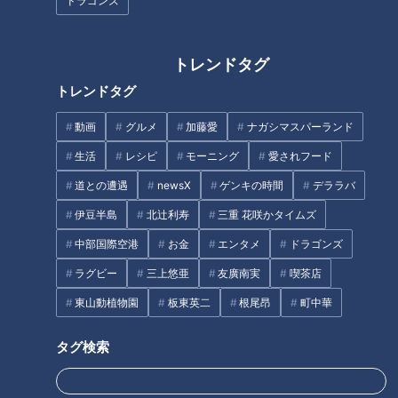
ドラゴンズ
●塩、片栗粉、オリーブ油、バター
トレンドタグ
作り方
トレンドタグ
動画
グルメ
加藤愛
ナガシマスパーランド
1 むきえびは、背に切り目を入れて背ワタを除く。塩二つま
み、片栗粉小さじ1をもみ込み、水洗いして水気をとる。塩、
生活
レシピ
モーニング
愛されフード
白ワインで下味をつける。
道との遭遇
newsX
ゲンキの時間
デララバ
伊豆半島
北辻利寿
三重 花咲かタイムズ
2 玉ねぎ、にんにくはみじん切りにする。
中部国際空港
お金
エンタメ
ドラゴンズ
ラグビー
三上悠亜
友廣南実
喫茶店
3 パンはカリッとするまで焼く。
東山動植物園
板東英二
根尾昂
町中華
4 アボカドは種と皮を除いてつぶし、3にぬり広げて塩少々
タグ検索
をふる。
5 フライパンにオリーブ油大さじ1とバター10gを熱し、にん