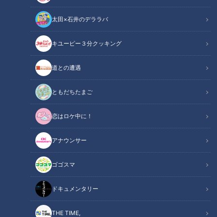
太田×石井のデララバ
キユーピー３分クッキング
健康カプセル！ゲンキの時間
「健康カプセル！ゲンキの時間」アーカイブ
道との遭遇
サマリー
Summary
ともだちたまご
ゲスト：天野ひろゆき
恋はロケ中に！
ドクター：国際医療福祉大学 医学部教授 山王病院副院長 呼吸
器外科医 奥仲哲弥
アナウンサー
皆さんは、しっかり呼吸ができていますか？肺や呼吸の機能が
ゴゴスマ
衰えると、呼吸をしても肺が膨らんだままほとんど動かなくな
ったり、身体に十分な酸素を送れずさまざまな不調の原因につ
ドキュメンタリー
ながったりする事もあるのだとか。そこで今回のテーマは、ご
THE TIME,
家庭で簡単にできる「呼吸力チェック法」！名医考案の肺年齢