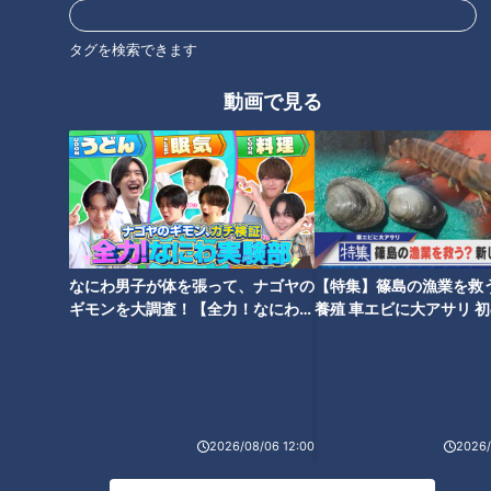
タグを検索できます
動画で見る
CBCテレビ『健康カプセル！ゲンキの時間』
呼吸の基本は「吐く力」だそうです。加齢などによって肺の
「肺胞」という部分が壊れると、弾力がなくなって肺が膨らん
でしまいます。すると、肺に溜まった空気に押されて肺にある
なにわ男子が体を張って、ナゴヤの
【特集】篠島の漁業を救
ギモンを大調査！【全力！なにわ実
養殖 車エビに大アサリ 
気管支が圧迫されるため、気管支が細くなり息を吐きにくくな
験部～ナゴヤのギモン、ガチ検証
【newsX】
ってしまうのだとか。また、肺活量ではなく1秒間に吐ける能
～】
力が、日本呼吸器学会が定める肺の年齢の指標になるそうで
す。
2026/08/06 12:00
2026/
～「ティッシュ飛ばし」で肺年齢をチェック～
≪用意するもの≫