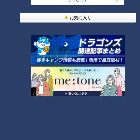
知るには呼吸機能検査を受けてください。
＜吐く力が衰える原因は？＞
お気に入り
先生曰く、吐く力が衰える大きな原因はタバコ。タバコを吸い
続けると気管支に炎症が起き、肺胞が破壊され、肺が空洞化し
ます。すると、肺が膨らみ吐けない肺になってしまうのだと
か。タバコ以外にも、運動不足、肥満、前かがみの姿勢など
も、吐く力を衰えさせる原因になるそうです。
今すぐできる呼吸力チェック（2）呼吸の筋力
肺は、肺自体が動くのではなく約20種類ある呼吸筋によって
動かされています。なかでも、代表的なのが横隔膜です。横隔
膜などの呼吸筋がうまく働かなくなると、身体にしっかりと酸
素を取り込めず、脳を含めた臓器や筋肉などに十分な酸素を送
れなくなってしまうのだとか。すると、疲れやすくなったり、
胃腸の調子が悪くなったりなど、さまざまな不調の原因にもつ