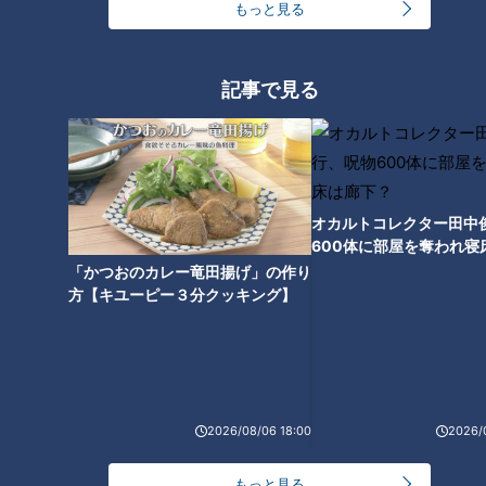
もっと見る
ラップの芯（30cm）、ティッシュ2枚、テープ
≪方法≫
記事で見る
▼ティッシュ1枚を固めに丸め もう1枚で包みテープでとめる
▼上記のティッシュをラップの芯に詰め 2cmほど押し込む
▼筒を口に当て 吹き矢のように一気に吹いて飛ばす
▼飛んだ距離を測定する
オカルトコレクター田中
600体に部屋を奪われ寝
≪飛距離と肺年齢の目安≫
下？
「かつおのカレー竜田揚げ」の作り
20～30代 50～60代 要検査
方【キユーピー３分クッキング】
男性 ） 6m 4m 2m
女性 ） 4.2m 2.8m 1.4m
50～60代の方は、男性4m、女性2.8mほど飛べば年相応。男
性2m、女性1．4m以下の場合は、病院での検査をお勧めしま
す。
2026/08/06 18:00
2026/
※この方法でわかる肺年齢はあくまで目安です。正式な結果を
もっと見る