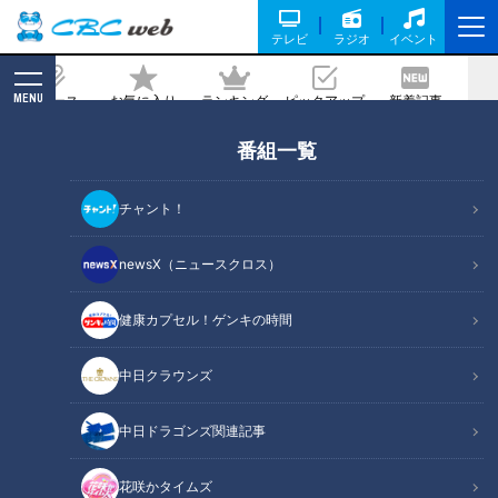
テレビ
ラジオ
イベント
MENU
ニュース
お気に入り
ランキング
ピックアップ
新着記事
CBC MAGAZINE
番組一覧
呼吸力チェックで肺年齢若返り
2022/02/13 07:30
チャント！
2022年2月13日放送第494回
newsX（ニュースクロス）
健康カプセル！ゲンキの時間
中日クラウンズ
中日ドラゴンズ関連記事
花咲かタイムズ