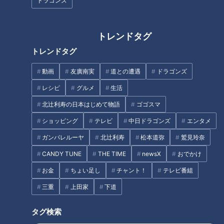
ドラゴンズ
INDEX
トレンドタグ
今すぐできる呼吸力チェック（1）吐く力
今すぐできる呼吸力チェック（2）呼吸の筋力
トレンドタグ
今すぐできる呼吸力チェック（3）二酸化炭素をうまく使う
動画
友廣南実
道との遭遇
ドラゴンズ
力
今すぐできる！肺年齢を若返らせる方法
レシピ
グルメ
生活
オススメ関連コンテンツ
北辻利寿の日本はじめて物語
ゴゴスマ
ショッピング
テレビ
中日ドラゴンズ
エンタメ
ガンバレルーヤ
北辻利寿
松本道弥
鷲見玲奈
今すぐできる呼吸力チェック（1）吐く力
CANDY TUNE
THE TIME
newsX
おでかけ
お金
ちょい足し
チャント！
テレビ番組
三重
上田家
下道
タグ検索