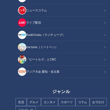
を若返らせる方法もご紹介します。
ニュースコラム
ライブ配信
身近な健康問題とその改善法を、様々なテーマで紹介する番組
『健康カプセル！ゲンキの時間』。
RadiChubu（ラジチューブ）
メインMCに石丸幹二さん、サブMCは坂下千里子さんです。
me:tone（ミートーン）
今回のテーマは「
～今すぐ家庭でできる！～呼吸力チェックで
肺年齢若返り
」
「ビートルズ」とCBC
皆さんは、しっかり呼吸ができていますか？肺や呼吸の機能が
アジア大会 愛知・名古屋
衰えると、呼吸をしても肺が膨らんだままほとんど動かなくな
ったり、身体に十分な酸素を送れずさまざまな不調の原因につ
ながったりする事もあるのだとか。そこで今回のテーマは、ご
ジャンル
家庭で簡単にできる「呼吸力チェック法」！名医考案の肺年齢
生活
グルメ
エンタメ
スポーツ
コラム
おでかけ
を若返らせる方法もご紹介します。