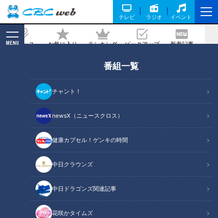
テレビ
ラジオ
イベント
MENU
ニュース
お気に入り
ランキング
ピックアップ
新着記事
CBC MAGAZINE
番組一覧
ドラ中田翔が石川昂弥へ伝えるスラッガ
ーの極意“もっと威圧感を！そして我が
チャント！
物顔で打て！”
newsX（ニュースクロス）
2024/01/22 16:50
健康カプセル！ゲンキの時間
中日クラウンズ
中日ドラゴンズ関連記事
花咲かタイムズ