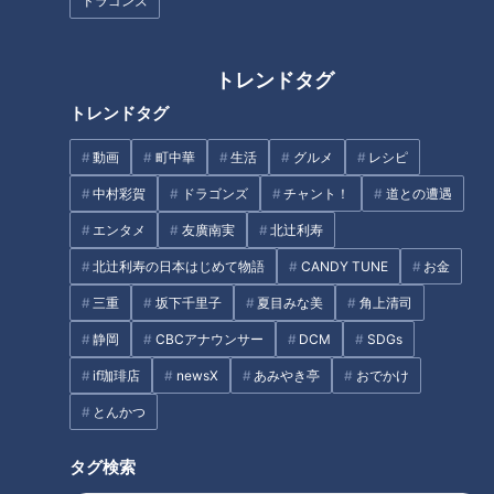
ドラゴンズ
トレンドタグ
トレンドタグ
「サンデードラゴンズ」より石川昂弥選手(C)CBCテレビ
動画
町中華
生活
グルメ
レシピ
いよいよ春季キャンプスタートが来週に迫った！1クール初日
中村彩賀
ドラゴンズ
チャント！
道との遭遇
からフルパワーとなれるよう、選手たちは国内各地で自主トレ
エンタメ
友廣南実
北辻利寿
に励む姿が目に飛び込んでくる。この時期はまったくマイナス
要素がないから楽しみしかない。今年はやってくれるはず！そ
北辻利寿の日本はじめて物語
CANDY TUNE
お金
んな思いで約1か月間のキャンプを堪能していきたい。
三重
坂下千里子
夏目みな美
角上清司
静岡
CBCアナウンサー
DCM
SDGs
さて今週のサンドラは今シーズンからドラゴンズに加入した中
if珈琲店
newsX
あみやき亭
おでかけ
田翔、そして次代の主砲・石川昂弥両内野手の特集。移籍1年
目で力が入る中田選手、昨シーズン初の規定打席到達でより一
とんかつ
層の飛躍が期待される石川選手。長打力不足解消にはふたりの
タグ検索
力が必要不可欠！中田選手から石川選手へ向けた珠玉のアドバ