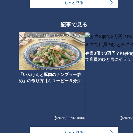
もっと見る
手。
今回の単独インタビュー時、彼なりに紡いだこの言葉がドラゴ
記事で見る
ンズファンへ向けての“決意表明”となった。
中田選手「無理にとは言いませんけど、“ちょっとくらい中
田、応援してやろうかな”っていう気持ちがある方がいたら、
弁当3個で3万円？PayP
で店員のひと言にイラッ
僕はその人たちのために全力で頑張りたい」
「いんげんと豚肉のナンプラー炒
まだまだ1年間戦う自信がある。だからこそ移籍を決断した。
め」の作り方【キユーピー３分クッ
キング】
中田選手「現時点で僕はレギュラーだと思っていない。でも競
争してレギュラーの座を勝ち取る自信はもちろんあります。ま
だまだ負けるつもりはありません」
2026/08/07 18:00
2026/
“もう1回花を咲かせてやろう”
もっと見る