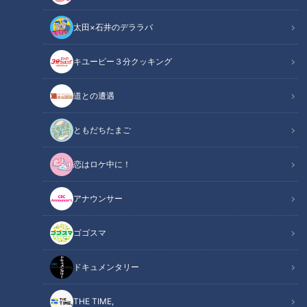
太田×石井のデララバ
「サンデードラゴンズ」より中田翔選手(C)CBCテレビ
キユーピー３分クッキング
中日ドラゴンズ
道との遭遇
サンドラコラム
ともだちたまご
【ドラゴンズを愛して半世紀！竹内茂喜の『野球のドテ煮』】
恋はロケ中に！
ＣＢＣテレビ「サンデードラゴンズ」（毎週日曜日12時54分
から東海エリアで生放送）
アナウンサー
【動画】一番欲しかった場面で出た！石川昂弥
ゴゴスマ
関連リンク
の豪快ホームランを振り返ろう！【2分18秒
～】
ドキュメンタリー
THE TIME,
INDEX