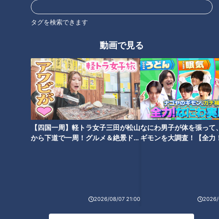
イスは必見だ！
タグを検索できます
もうひと花咲かせる
動画で見る
【四国一周】軽トラ女子三田が松山
なにわ男子が体を張って
から下道で一周！グルメ＆絶景ドラ
ギモンを大調査！【全力
イブ⑳
験部～ナゴヤのギモン、
～】
「サンデードラゴンズ」より中田翔選手(C)CBCテレビ
2026/08/07 21:00
2026/
退路を断ち、挑む今シーズン。出場機会を求め、ジャイアンツ
を退団。異例ともいえる形でドラゴンズ移籍を決めた中田選