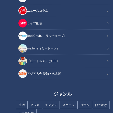
来週に迫った春季キャンプ
ニュースコラム
もうひと花咲かせる
とにかく一番目立ちたい
ライブ配信
打てる打者にはオーラがある
規定打席に立たせてもらった
RadiChubu（ラジチューブ）
スラッガーの極意を学べ
オススメ関連コンテンツ
me:tone（ミートーン）
「ビートルズ」とCBC
来週に迫った春季キャンプ
アジア大会 愛知・名古屋
ジャンル
生活
グルメ
エンタメ
スポーツ
コラム
おでかけ