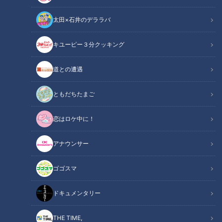
太田×石井のデララバ
中日ドラゴンズ
キユーピー３分クッキング
ドラ検1級コラム
道との遭遇
「マーチンが来ているよ！サインもらってきてよ！」
名古屋市中区のピザ店「シェーキーズ」に遅れて到着した私
ともだちたまご
に、すでに席についていた友人が興奮して話しかけてくる。高
恋はロケ中に！
校2年、学年末の春休みが近づく土曜日の午後。
名古屋の繁華街にあるこのピザ店では、ランチタイムに500円
アナウンサー
でピザ食べ放題サービスをやっていた。食べ盛りの高校生にと
っては、貴重な“昼食天国”であり、クラブ活動が休みの土曜日
ゴゴスマ
などは、午前中の授業を終えてグループで押しかけていた。
しかし、当時の私はピザがあまり好きではなく、一人でチェー
ドキュメンタリー
ン店「寿がきや」でラーメンを食べてから友人と話をする目的
のためだけに「シューキーズ」に合流したのだった。
THE TIME,