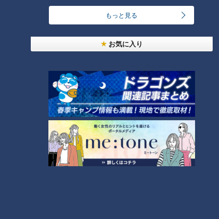
い選手だ。オープン戦と大違いだ」
もっと見る
風か魔かデービス
お気に入り
そして忘れもしない1977年5月14日土曜日、宿敵読売ジャイア
ンツをナゴヤ球場に迎えてのナイターだった。
ドラゴンズ1点リードで迎えた7回裏、二死満塁でバッターボッ
クスには2番センターのデービス選手。マウンドには後にジャ
イアンツのエースとなり、さらにドラゴンズの一員にもなった
若き西本聖投手。2ストライクかノーボールから放った打球は
ライナーでライトフェンスを直撃。テレビカメラは二宮右翼手
がボールを取ろうとして転んでいるシーンを映し、再び画面が
ダイアモンドに切り替わった瞬間・・・目を疑った。
すでにデービス選手は3塁ベースを廻って、本塁ベースに向か
っている。その歩幅のすごいことすごいこと。記録VTRから歩
数を計測してみると三塁からホームベースまでの塁間27．4メ