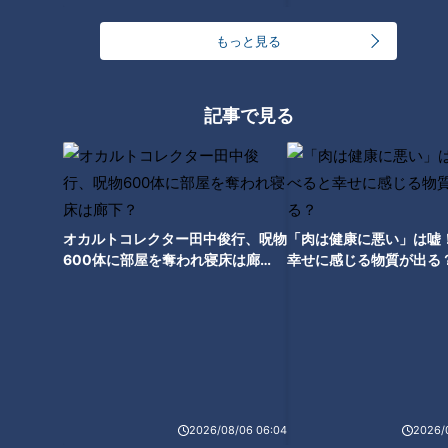
年目のシーズンに入ると調子を落としてしまう。その理由とも
もっと見る
言われたのが、もうひとりドラゴンズに新たにやって来た、バ
リバリの大リーガー助っ人、ウィリー・デービス選手だった。
1936年（昭和11年）のバッキー・ハリス選手やドラゴンズの
記事で見る
記念すべき球団創設1勝目をあげたハーバード・ノース投手、
こうした選手以来、もちろんマーチン選手を含めて、過去にド
ラゴンズに加わった外国人選手の中では、実績は文句なし。
しかし、そのキャラクターも強烈で、ユニークな言動など数々
のエピソードが残っている。一方で、実力はすごかった。開幕
オカルトコレクター田中俊行、呪物
「肉は健康に悪い」は嘘
戦は4月2日。中日の相手は巨人であり、王選手の満塁ホーム
600体に部屋を奪われ寝床は廊
幸せに感じる物質が出る
下？
ランなどによって5対3で敗れた。開幕戦の敗戦にもかかわら
ず、私の日記の文章は興奮している。
「驚いたのはデービス。ものすごい。第1打席は強いレフトラ
イナー、第2打席は文句なしのヒット。第3打席はポテンヒッ
トを2塁打にした後、タッチアップでホームイン。『ウォ
ー！』と吼えながら、ホームへすごいスライディング。恐ろし
2026/08/06 06:04
2026/