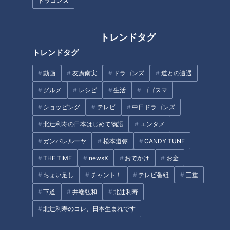
ドラゴンズ
なぜ友人が私に対してサインを頼んだかと言うと、ドラゴンズ
ファンであることはもちろんなのだが、当時、友人の間で私は
「英語が得意」と見られていたのだろう。
トレンドタグ
英語の成績はまずまず良かったものの決してトップクラスでは
トレンドタグ
なかった。要するに英語で外国人に話しかける度胸があったと
動画
友廣南実
ドラゴンズ
道との遭遇
いうことだ。この時も、とにかく頭の中に浮かぶ英単語を、夢
中で並べたてた。
グルメ
レシピ
生活
ゴゴスマ
ショッピング
テレビ
中日ドラゴンズ
「きょうはホークス（南海）と試合（オープン戦）なのではな
北辻利寿の日本はじめて物語
エンタメ
いですか？」
ガンバレルーヤ
松本道弥
CANDY TUNE
「去年あなたの家でサインをもらいに行ったのは僕の高校の友
人です」
THE TIME
newsX
おでかけ
お金
「僕はナゴヤ球場の近くに住んでいます」
ちょい足し
チャント！
テレビ番組
三重
そして、
下道
井端弘和
北辻利寿
「去年も中日球場へ10回応援に行きました。今年も行きま
北辻利寿のコレ、日本生まれです
す！」
すると、マーチン選手が