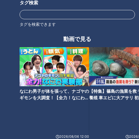
タグ検索
「マイチニネ（毎日ね）」
と日本語で答えてニッコリ微笑んでくれた。
タグを検索できます
嬉しかった。『燃えよドラゴンズ！』に「4番マーチン、ホー
ムラン」と歌われている竜の4番バッターが自分と気さくに話
動画で見る
をしてくれている。本当に性格のいい愛すべき助っ人だった。
友人の分含めてバインダーノートのページにサインしてもら
い、
「ホームラン王を期待しています！」
と、いかにも日本語を英語に直しやすいシンプルな励ましの言
葉と共に握手して、興奮の出会いを締めくくった。大きな手の
なにわ男子が体を張って、ナゴヤの
【特集】篠島の漁業を救
ひらだった。
ギモンを大調査！【全力！なにわ実
養殖 車エビに大アサリ 
験部～ナゴヤのギモン、ガチ検証
【newsX】
～】
現役大リーガーが名古屋へ上陸
そんなマーチン選手だったが、1977年（昭和52年）、来日4
2026/08/06 12:00
2026/