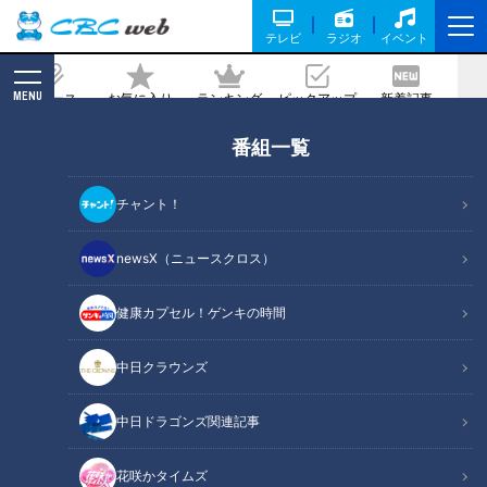
テレビ
ラジオ
イベント
MENU
ニュース
お気に入り
ランキング
ピックアップ
新着記事
CBC MAGAZINE
番組一覧
ドラゴンズ思い出の助っ人・マーチン選
手とデービス選手（07）
チャント！
2018/12/11 08:10
newsX（ニュースクロス）
健康カプセル！ゲンキの時間
中日クラウンズ
中日ドラゴンズ関連記事
花咲かタイムズ