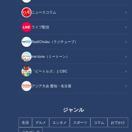
ニュースコラム
INDEX
気さくなマーチン選手との会話
ライブ配信
現役大リーガーが名古屋へ上陸
風か魔かデービス
RadiChubu（ラジチューブ）
さらばデービス選手
故郷に帰ったマーチンは今
me:tone（ミートーン）
オススメ関連コンテンツ
「ビートルズ」とCBC
アジア大会 愛知・名古屋
気さくなマーチン選手との会話
友人の言葉通り、店の奥のテーブルには、中日ドラゴンズの4
ジャンル
番打者トーマス・マーチン選手が、美しい夫人と共に座ってピ
ザを食べている。友人以上に興奮した私は、何の躊躇もなくノ
生活
グルメ
エンタメ
スポーツ
コラム
おでかけ
ートを手にマーチン選手の席へ向かう。