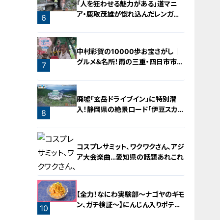
「人を狂わせる魅力がある」道マニ
ア・鹿取茂雄が惚れ込んだレンガの
6
橋梁とは？未公開の道3選
中村彩賀の10000歩お宝さがし｜
グルメ＆名所！雨の三重・四日市市で
7
お宝探し【チャント！特集】
廃墟「玄岳ドライブイン」に特別潜
入！静岡県の絶景ロード「伊豆スカイ
8
ライン」の歴史と魅力に迫る
コスプレサミット、ワクワクさん、アジ
ア大会楽曲…愛知県の話題あれこれ
【全力！なにわ実験部～ナゴヤのギモ
ン、ガチ検証～】にんじん入りポテト
10
サラダ