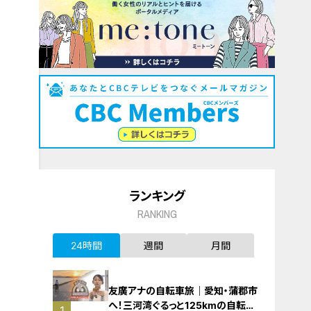
ランキング
RANKING
24時間
週間
月間
友廣アナの自転車旅｜愛知・蒲郡市
へ！三河湾ぐるっと125kmの自転車
1