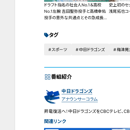
ドラフト指名の社会人No.1＆高校
史上初のセッ
No.1左腕 吉田聖弥投手と高橋幸佑
浅尾拓也コ
投手の意外な共通点とその急成長に
迫る！
タグ
スポーツ
中日ドラゴンズ
梅津晃
番組紹介
中日ドラゴンズ
アナウンサーコラム
昇竜復活へ！中日ドラゴンズをCBCテレビ、C
関連リンク