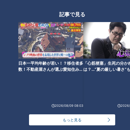
仁村監督の「例外」
記事で見る
日本一平均年齢が若い！？移住者多
「心筋梗塞」生死の分か
数！不動産屋さんが選ぶ愛知住みた
は？…“夏の厳しい暑さ”
い街ランキング1位は？
に！発症前のキケンなサ
法
「サンデードラゴンズ」より土田龍空選手(C)CBCテレビ
そして、驚いたのは指揮官・仁村徹二軍監督の起用方法だ。
仁村監督の信念として、ウエスタンリーグ公式戦においては余
2026/08/09 08:03
2026/
程のことがない限り、送りバントのサインは“ゼロ”。ファーム
もっと見る
では、1打席でも多くの打席機会を作ってあげたいからだとい
う。つまり、相手がいいピッチャーであればあるほど、送りバ