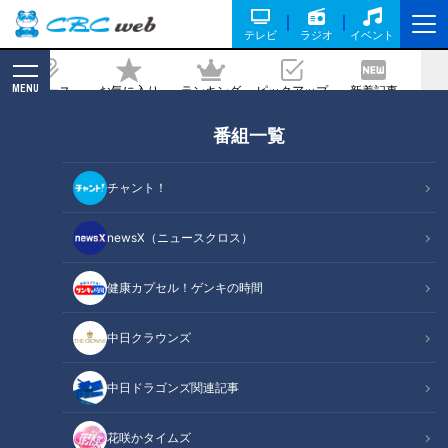
テレビ
ラジオ
イベント
MENU
ニュース
お気に入り
ランキング
ピックアップ
新着記事
CBC MAGAZINE
番組一覧
ヤンチャで律儀なドラゴンズ土田龍空。
実力でつかんだ一軍デビューと仁村徹二
チャント！
軍監督の信念
newsX（ニュースクロス）
2021/09/07 13:52
健康カプセル！ゲンキの時間
中日クラウンズ
中日ドラゴンズ関連記事
花咲かタイムズ