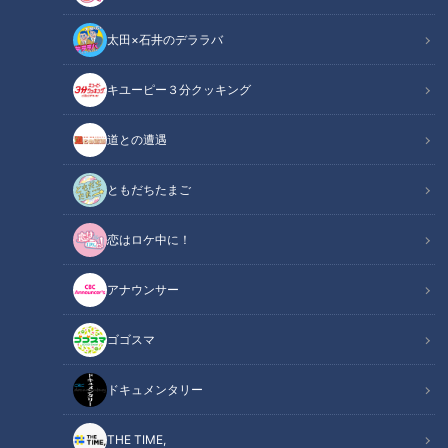
太田×石井のデララバ
CBCテレビ野球中継「燃えよドラゴンズ」より土田龍空選手(C)CBCテレビ
キユーピー３分クッキング
中日ドラゴンズ
道との遭遇
アナウンサーコラム
ともだちたまご
♪遠い夜空にこだまする、龍の叫びを耳にして♪
恋はロケ中に！
まさに「燃えよドラゴンズ」の歌詞のごとく、土田「龍空」選
アナウンサー
手が、高卒ルーキー18歳にして一軍デビューを果たした。
ゴゴスマ
2021年9月3日金曜、一軍初登録直前の練習では、ショートの
位置で荒木コーチのノックを受け、セカンドベース上で待つ堂
ドキュメンタリー
上先輩へ素早い送球を見せた彼は、ルーキー初日らしからぬ落
ち着きぶりを見せた。翌日の4日土曜ベイスターズ戦、守備か
THE TIME,