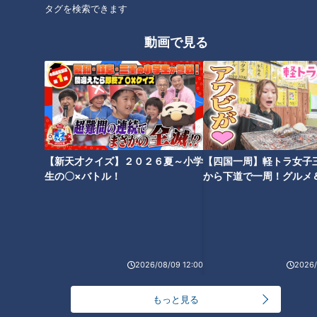
タグを検索できます
何にでもイイ意味で！と付ければ許されるわけではないが、こ
れに関しては確かな本音だ。
動画で見る
試合中の所作はもちろん、練習中の立ち振る舞い、構え、反
応、とても高卒ルーキーとは思えない玄人好みの風情。それは
二軍開幕後もますます感じ、決して表面的な印象だけではな
く、なにか異彩を放つ空気感が彼にはあった。
もちろん私見だけではなく、できるだけ現役選手にも彼の印象
【新天才クイズ】２０２６夏～小学
【四国一周】軽トラ女子
を訊いてみた。すると、10歳以上の年の差がある井領選手をは
生の〇×バトル！
から下道で一周！グルメ
じめ、球界最年長福留選手にも、礼儀正しく、かつ、大胆にア
イブ⑳
ドバイスを求めているというのだ。質問自体のレベルが高いと
も評判の様子。また、選手個人のインスタグラムなどSNSに、
土田選手がたびたび登場していることからも、ヤンチャ愛され
2026/08/09 12:00
2026/
キャラであることがうかがえる。
もっと見る