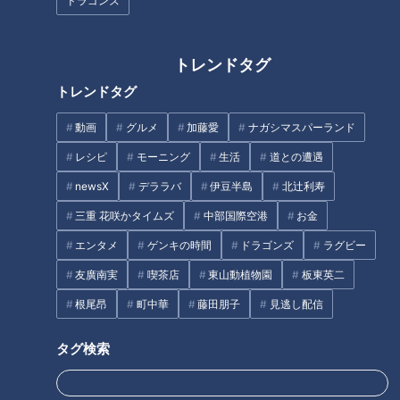
ドラゴンズ
選手としての印象
トレンドタグ
トレンドタグ
動画
グルメ
加藤愛
ナガシマスパーランド
レシピ
モーニング
生活
道との遭遇
newsX
デララバ
伊豆半島
北辻利寿
三重 花咲かタイムズ
中部国際空港
お金
エンタメ
ゲンキの時間
ドラゴンズ
ラグビー
CBCテレビ野球中継「燃えよドラゴンズ」より土田龍空選手(C)CBCテレビ
友廣南実
喫茶店
東山動植物園
板東英二
根尾昂
町中華
藤田朋子
見逃し配信
半年前、沖縄読谷キャンプでの私のファーストインパクトを、
誤解を恐れず申し上げる。
タグ検索
”イイ意味でヤンチャだろうな”