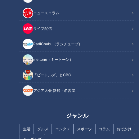
ら途中出場を命じられると一目散に二塁へ。その直後、二塁審
判に帽子をとって律儀に深々と挨拶。守備機会こそなかったも
ニュースコラム
ののベースカバーなどを俊敏に行った。
ライブ配信
そして迎えた日曜の三戦目、遂に代打の機会が訪れる。プロ初
対戦の相手は今永投手。初球の低めを見極め、二球目を鋭いス
RadiChubu（ラジチューブ）
イング、外角低めの145キロ速球を捉えかけるも痛烈なセカン
ドライナー。ヒットにこそならなかったものの、ベンチの田島
me:tone（ミートーン）
投手ら先輩皆から拍手で迎えられた。
「ビートルズ」とCBC
INDEX
アジア大会 愛知・名古屋
選手としての印象
仁村監督の「例外」
ジャンル
オススメ関連コンテンツ
生活
グルメ
エンタメ
スポーツ
コラム
おでかけ