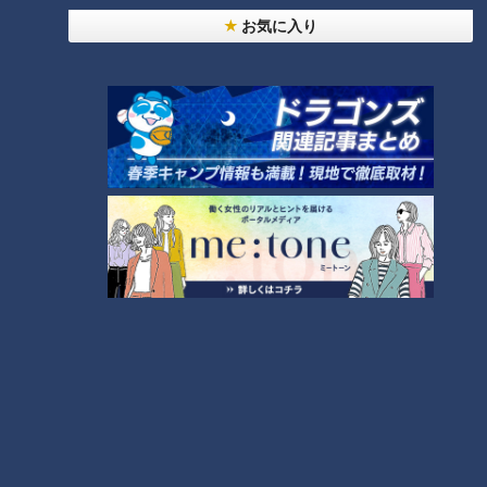
お気に入り
ントではなく絶好の打撃チャンス。そこで何とかできなけれ
ば、一軍ではレギュラーになれないという方針だ。ただ、この
強い信念には投手ともう一人、例外があるという。
それが、ルーキー土田選手なのだ。18歳にして、主にスタメン
ショートを任され、かつ、打席では、一軍に上がったら求めら
れるであろう小技を、実戦で徹底的に磨く。これが実に半年続
けられて初の一軍昇格となった。
「将来を見据えて、若手をもっと使ってほしい！」と叫ばれる
中、プロキャリア関係なくすべきことがファームでできた者か
ら順番に、貴重な出番を掴み取るのだ。
そんな彼は以前、ファームの試合で堂上選手と連携し、華麗な
トリプルプレーを達成している。高卒ルーキーで18歳、ヤンチ
ャで律儀な土田選手が、次は一軍の舞台で魅せてくれることを
期待して。燃えよ！ドラゴンズ！