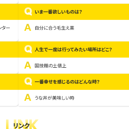
Q
いま一番欲しいものは？
A
ンター
自分に合う毛生え薬
Q
人生で一度は行ってみたい場所はどこ？
A
国技館の土俵上
Q
一番幸せを感じるのはどんな時？
A
うな丼が美味しい時
LINK
リンク