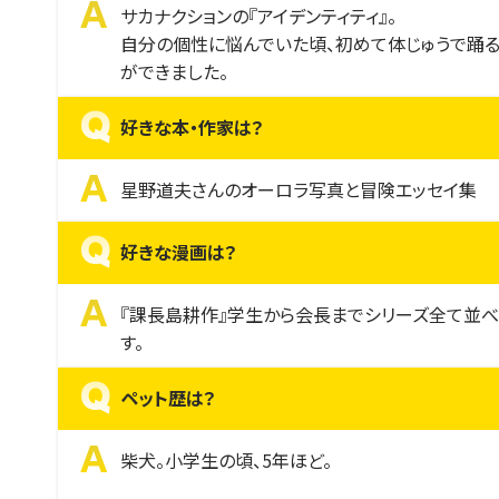
A
サカナクションの『アイデンティティ』。
自分の個性に悩んでいた頃、初めて体じゅうで踊る
ができました。
Q
好きな本・作家は？
A
星野道夫さんのオーロラ写真と冒険エッセイ集
Q
好きな漫画は？
A
『課長島耕作』学生から会長までシリーズ全て並べ
す。
Q
ペット歴は？
A
柴犬。小学生の頃、5年ほど。