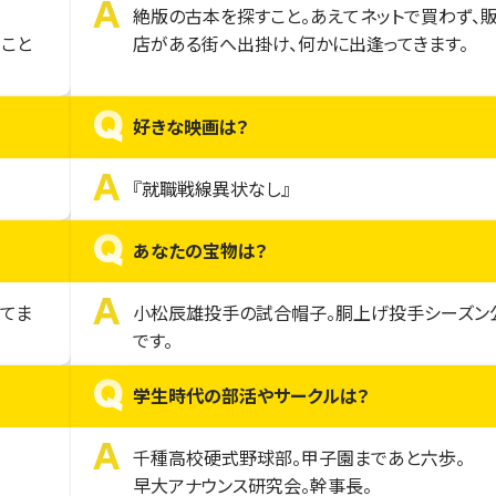
A
絶版の古本を探すこと。あえてネットで買わず、
こと
店がある街へ出掛け、何かに出逢ってきます。
Q
好きな映画は？
A
『就職戦線異状なし』
Q
あなたの宝物は？
A
てま
小松辰雄投手の試合帽子。胴上げ投手シーズン
です。
Q
学生時代の部活やサークルは？
A
千種高校硬式野球部。甲子園まであと六歩。
早大アナウンス研究会。幹事長。