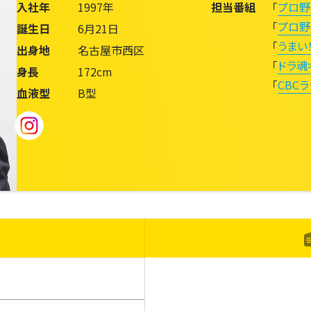
入社年
1997年
担当番組
「
プロ野
「
プロ野
誕生日
6月21日
「
うまい
出身地
名古屋市西区
「
ドラ魂
身長
172cm
「
CBCラ
血液型
B型