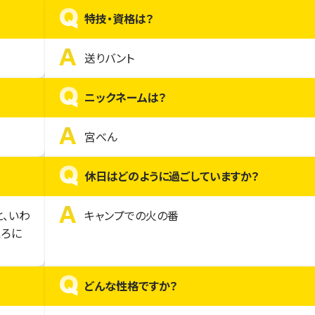
Q
特技・資格は？
A
送りバント
Q
ニックネームは？
A
宮べん
Q
休日はどのように過ごしていますか？
A
と、いわ
キャンプでの火の番
ころに
Q
どんな性格ですか？