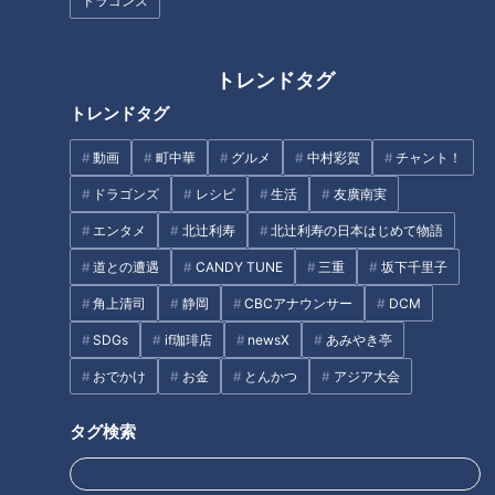
ドラゴンズ
トレンドタグ
“たまたまのホームランではな
根尾昂は中継ぎと代打の“二刀
トレンドタグ
い”後半戦好調キープのドラ石川
流”でこそ輝く！立浪ドラゴンズ
昂弥 試行錯誤の末に見つけた答
に直球提言
動画
町中華
グルメ
中村彩賀
チャント！
えとは？
ドラゴンズ
レシピ
生活
友廣南実
タグ
エンタメ
北辻利寿
北辻利寿の日本はじめて物語
スポーツ
中日ドラゴンズ
ルーキー
仁村徹
道との遭遇
CANDY TUNE
三重
坂下千里子
土田龍空
角上清司
静岡
CBCアナウンサー
DCM
SDGs
if珈琲店
newsX
あみやき亭
おでかけ
お金
とんかつ
アジア大会
オススメ関連コンテンツ
タグ検索