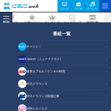
テレビ
ラジオ
イベント
MENU
ニュース
お気に入り
ランキング
ピックアップ
新着記事
CBC MAGAZINE
番組一覧
ヤンチャで律儀なドラゴンズ土田龍空。
実力でつかんだ一軍デビューと仁村徹二
チャント！
軍監督の信念
newsX（ニュースクロス）
記事に戻る
健康カプセル！ゲンキの時間
中日クラウンズ
中日ドラゴンズ関連記事
花咲かタイムズ