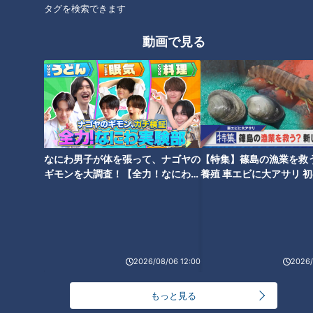
タグを検索できます
動画で見る
「機動力を活かすために」ドラ
ドラ3土田龍空「プロになる自
ゴンズ渡辺勝が語る“一本足打
信はあった」 ドラ4福島章太
法”を貫いたワケ
「活躍して岡山の野球人口を増
やす」ー 大きな夢を持ちドラゴ
ンズ はもっともっと強くなる
なにわ男子が体を張って、ナゴヤの
【特集】篠島の漁業を救
ギモンを大調査！【全力！なにわ実
養殖 車エビに大アサリ 
浅尾キュン、眼光ビーム、高身
「野球はエースと4番」大野雄
験部～ナゴヤのギモン、ガチ検証
【newsX】
長イケメンetc… ファンが選ぶ
大とビシエドが魅せた真髄に続
～】
竜の歴代イケメンを一挙大公開
けドラゴンズ！
2026/08/06 12:00
2026/
もっと見る