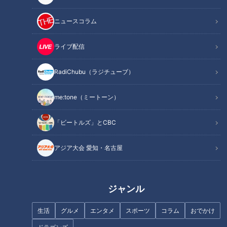
ニュースコラム
ライブ配信
RadiChubu（ラジチューブ）
立浪竜投打の柱に10の質問！小
竜待望の“全国区スーパースタ
笠原慎之介はエース大野超え
ー”根尾昂選手が開けるドラゴン
me:tone（ミートーン）
を、高橋周平は打点至上主義宣
ズ明日への扉
言
「ビートルズ」とCBC
アジア大会 愛知・名古屋
その豪快な三振にドラゴンズの
大野雄大にはドラゴンズブルー
明日を見た！石川昂弥1軍デビュ
が似合う！5連続完投勝利の価
ジャンル
ー目撃譚
値とFA権の行方
生活
グルメ
エンタメ
スポーツ
コラム
おでかけ