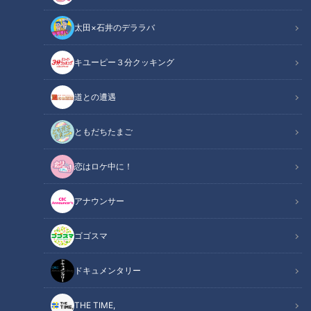
太田×石井のデララバ
キユーピー３分クッキング
CBCテレビ野球中継「燃えよドラゴンズ」より土田龍空選手(C)CBCテ
道との遭遇
レビ
ともだちたまご
この記事の画像
（全3枚）
恋はロケ中に！
アナウンサー
ゴゴスマ
記事に戻る
ドキュメンタリー
この記事を見たあなたへのおすすめ
THE TIME,