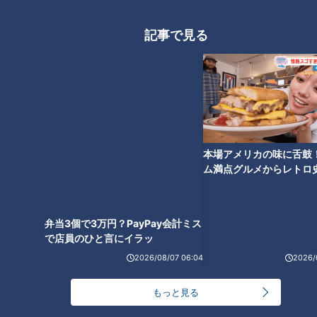
竜の主砲ビシエド、歴代外国人
通算打点更新には和の心、そし
記事で見る
て師匠との信頼関係にあり！
弁当3個で3万円？PayPay会計ミス
で店員のひと言にイラッ
本場アメリカの味に舌鼓
ム満点グルメからレトロ
で！愛知・東海市の感動
選
2026/08/07 06:04
2026/
ランキング
RANKING
もっと見る
24時間
週間
月間