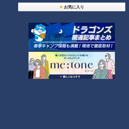
お気に入り
20代男性「この世から消えろ」と書き込んだ人物
は～配信型ドキュメンタリー「ピエロと呼ばれた息
1
子」第１４０話
【全力！なにわ実験部～ナゴヤのギモン、ガチ検証
～】キャロットフレンチロースト
2
もっと見る
CBCニュース
CBC NEWS
小学校講師の男(38)を児童ポルノ所持の疑いで逮
捕 三重県
2026/08/06 23:18