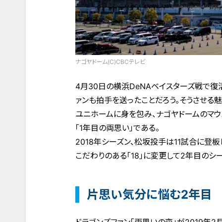
ナゴヤドーム(C)CBCテレビ
4月30日の横浜DeNAベイスターズ戦で
ァンも拍手を送ったことだろう。そうさせる
ユニホームに身を包み、ナゴヤドームのマウ
「1年目の両思い」である。
2018年シーズン、松坂投手は11試合に登
こだわりのある「18」に変更して2年目のシ
片思い気分に悩む2年目