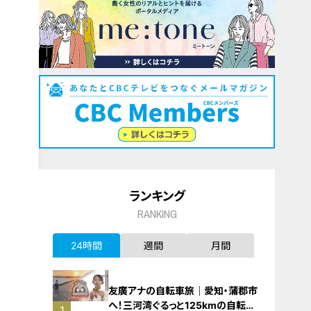
ランキング
RANKING
24時間
週間
月間
友廣アナの自転車旅｜愛知・蒲郡市
へ！三河湾ぐるっと125kmの自転車
1