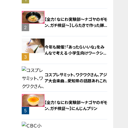
旅！【チャント！特集】
【全力！なにわ実験部～ナゴヤのギモ
ン、ガチ検証～】しらたきで作った豚
2
バラミンチの油そば
今年も開催！「あったらいいな」をみ
んなで考える 小学生向けワークショ
3
ップを大府市で開催
コスプレサミット、ワクワクさん、アジ
ア大会楽曲…愛知県の話題あれこれ
【全力！なにわ実験部～ナゴヤのギモ
ン、ガチ検証～】にんじんプリン
5
4