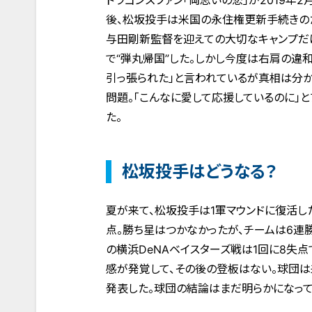
ドラゴンズファン「両思いの恋」が2019年
後、松坂投手は米国の永住権更新手続きのた
与田剛新監督を迎えての大切なキャンプだ
で“弾丸帰国”した。しかし今度は右肩の違
引っ張られた」と言われているが真相は分か
問題。「こんなに愛して応援しているのに」
た。
松坂投手はどうなる？
夏が来て、松坂投手は1軍マウンドに復活した
点。勝ち星はつかなかったが、チームは6連勝
の横浜DeNAベイスターズ戦は1回に8失点
感が発覚して、その後の登板はない。球団
発表した。球団の結論はまだ明らかになって