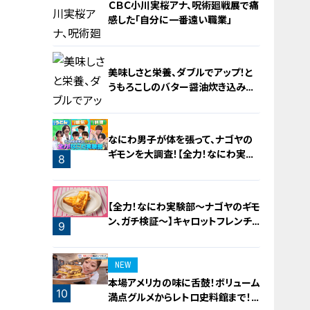
ＣＢＣ小川実桜アナ、呪術廻戦展で痛
感した「自分に一番遠い職業」
美味しさと栄養、ダブルでアップ！と
うもろこしのバター醤油炊き込みご
飯
6
なにわ男子が体を張って、ナゴヤの
ギモンを大調査！【全力！なにわ実験
8
部～ナゴヤのギモン、ガチ検証～】
7
【全力！なにわ実験部～ナゴヤのギモ
ン、ガチ検証～】キャロットフレンチ
9
ロースト
NEW
本場アメリカの味に舌鼓！ボリューム
10
満点グルメからレトロ史料館まで！