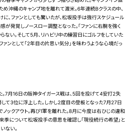
2月の春季キャンプから少しずつ揺らぎ始めた。キャンプイン直
め沖縄のキャンプ地を離れて渡米。6年連続Bクラスの中、
けに、ファンとしても驚いたが、松坂投手は強行スケジュール
和感が発覚しノースロー調整となった。「ファンに右腕を強く
らない。そして5月、リハビリ中の練習日にゴルフをしていた
とファンとして「2年目の片思い気分」を味わうような心境だっ
。7月16日の阪神タイガース戦は、5回を投げて4安打2失
して3位に浮上した。しかし2度目の登板となった7月27日
でノックアウト。再び1軍を離れた。8月に今度は右ひじの違和
は来季について松坂投手の意思を確認し「現役続行の希望」と
いない。