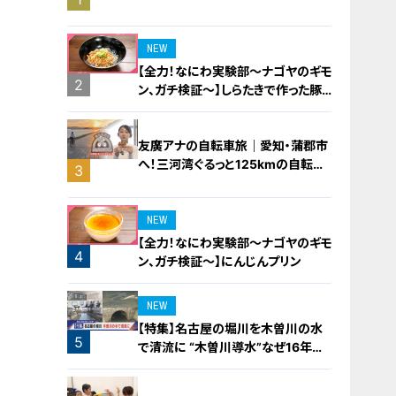
橋梁とは？未公開の道3選
NEW
【全力！なにわ実験部～ナゴヤのギモ
2
ン、ガチ検証～】しらたきで作った豚
バラミンチの油そば
友廣アナの自転車旅｜愛知・蒲郡市
へ！三河湾ぐるっと125kmの自転車
3
旅！【チャント！特集】
NEW
【全力！なにわ実験部～ナゴヤのギモ
4
ン、ガチ検証～】にんじんプリン
NEW
【特集】名古屋の堀川を木曽川の水
5
で清流に “木曽川導水”なぜ16年ぶ
り？【newsX】