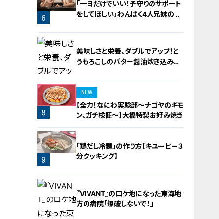
「一日だけでいい！子守りのサポート
をしてほしい」わんぱく4人兄妹の子
6
守りをお助け！
美味しさと栄養、ダブルでアップ！と
うもろこしのバター醤油炊き込みご
飯
NEW
【全力！なにわ実験部～ナゴヤのギモ
8
ン、ガチ検証～】大橋特製お好み焼き
7
「鶏だし冷麺」の作り方【キユーピー３
分クッキング】
9
『VIVANT』のロケ地になった東海地
方の病院「爆破しないで！」