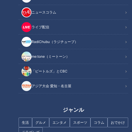
INDEX
ニュースコラム
昭和の雰囲気漂う円頓寺商店街に新たな町中華の誕生
素朴ながらもパンチ力抜群の台湾ラーメン
ライブ配信
タカ飯店オリジナルオムライス
昭和からそのまま現代に生まれ変わった「古き良き町中
RadiChubu（ラジチューブ）
華」
オススメ関連コンテンツ
me:tone（ミートーン）
「ビートルズ」とCBC
昭和の雰囲気漂う円頓寺商店街に新たな町中華の
アジア大会 愛知・名古屋
誕生
ジャンル
生活
グルメ
エンタメ
スポーツ
コラム
おでかけ