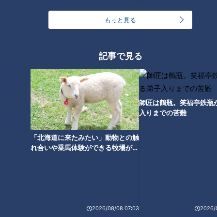
CBCテレビ：画像「デララバ」
もっと見る
外観はまさに町中華のそれ。昭和のTVドラマに出てきそう
な、シンプルな朱色の看板と飾り気のない外観。
記事で見る
師匠は鶴瓶。笑福亭鉄瓶
入りまでの苦難
「北海道に来たみたい」動物との触
れ合いや乗馬体験ができる牧場がオ
ススメ！不動産屋さんが住みたい街
とは
2026/08/08 07:03
2026/