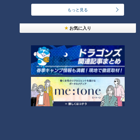
CBCテレビ：画像「デララバ」
もっと見る
店内も外観同様に朱色と白で統一されており、「昭和の古き良
お気に入り
き町中華」をブランドテーマにしている同店のコンセプトがし
っかりと感じられます。流れるBGMも昭和のものや平成初期
のもので、30代半ばの私としても懐かしさを感じずにはいら
れません。