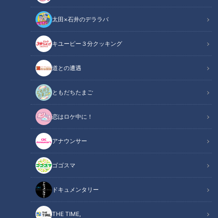
太田×石井のデララバ
キユーピー３分クッキング
道との遭遇
CBCテレビ：画像「デララバ」
ともだちたまご
太田×石井のデララバ
恋はロケ中に！
名古屋めし最新情報
アナウンサー
2000年代に入り、新たに名古屋めしの仲間入りを果たした
「台湾まぜそば」。その生みの親である「麺屋はなび」の総大
ゴゴスマ
将である新山直人氏による新たな業態の町中華が今池に誕生し
たのはつい最近のこと。 その2号店が円頓寺商店街にオープン
ドキュメンタリー
したということでさっそく伺ってきました。
THE TIME,