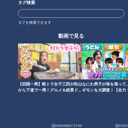
実はタカ飯店、オープン前から話題になっていたお店なんで
タグ検索
す。それもそのはず、台湾まぜそばで有名な「麺屋はなび」総
大将である新山直人氏が先行して今池にプロデュースした「今
タグを検索できます
池飯店」の姉妹店。同店で修業された方が営む町中華として満
を持してオープンを果たしたのです。
動画で見る
【四国一周】軽トラ女子三田が松山
なにわ男子が体を張って
から下道で一周！グルメ＆絶景ドラ
ギモンを大調査！【全力
イブ⑳
験部～ナゴヤのギモン、
～】
2026/08/07 21:00
2026/