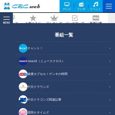
テレビ
ラジオ
イベント
MENU
ニュース
お気に入り
ランキング
ピックアップ
新着記事
CBC MAGAZINE
番組一覧
町中華の人気店が円頓寺に新オープン！
麺屋はなび総大将がプロデュースする
チャント！
「タカ飯店」
newsX（ニュースクロス）
2023/09/27 18:00
健康カプセル！ゲンキの時間
中日クラウンズ
中日ドラゴンズ関連記事
花咲かタイムズ