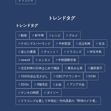
ドラゴンズ
トレンドタグ
トレンドタグ
動画
町中華
レシピ
グルメ
ナガシマスパーランド
中村彩賀
北辻利寿
生活
道との遭遇
チャント！
ドラゴンズ
伊豆半島
CBCテレビ：画像「デララバ」
newsX
エンタメ
中部国際空港
場所は西区、名古屋で最も古い商店街とも言われ、今なおアー
北辻利寿の日本はじめて物語
夏目みな美
藤田朋子
ケードを残す円頓寺商店街。年間を通して多くのイベントがあ
10000歩お宝さがし
CBCアナウンサー
DCM
り、週末ともなると活気に満ち溢れています。明治から続く老
SDGs
if珈琲店
お金
アジア大会
舗のお店がありながらも個性豊かな店舗も毎年多くオープン
ゲンキの時間
ダイソー
し、今回ご紹介する「タカ飯店」も2023年8月10日に新たに
円頓寺商店街の仲間入りを果たしました。
ドラゴンズを愛して半世紀！竹内茂喜の『野球のドテ煮』