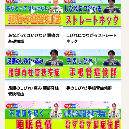
あなどってはいけない 頭痛の
しびれにつながる ストレート
基礎知識
ネック
足腰のしびれ・痛み 腰部脊柱
手のしびれ！手根管症候群
管狭窄症