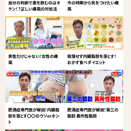
自分の判断で薬を飲むのはキ
今の時期から気をつけたい痛
ケン！？正しい痛風の対処法
風
男性だけじゃない！女性の痛
我慢せず内臓脂肪を落とす！
風
おかず食べダイエット
肥満症専門医が解説！内臓脂
肥満症専門医が解説！第三の
肪を落とす〇〇のウソorホン
脂肪 異所性脂肪
ト