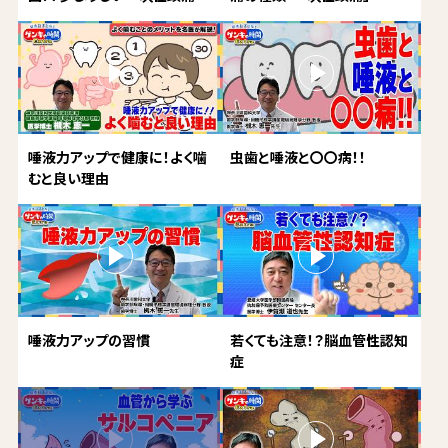
唾液力アップで健康に！よく噛
虫歯と唾液と〇〇病！！
むと良い理由
唾液力アップの習慣
若くても注意！？脳血管性認知
症