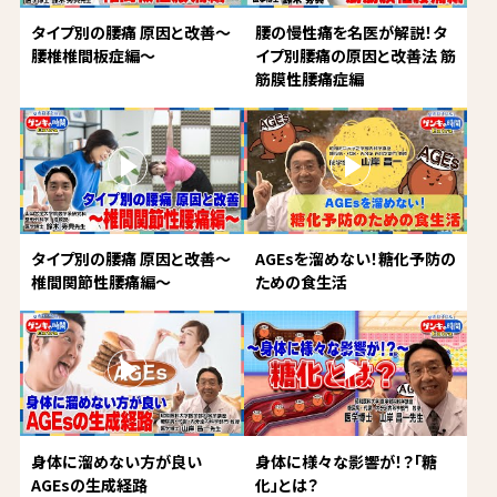
タイプ別の腰痛 原因と改善～
腰の慢性痛を名医が解説！タ
腰椎椎間板症編～
イプ別腰痛の原因と改善法 筋
筋膜性腰痛症編
タイプ別の腰痛 原因と改善～
AGEsを溜めない！糖化予防の
椎間関節性腰痛編～
ための食生活
身体に溜めない方が良い
身体に様々な影響が！？「糖
AGEsの生成経路
化」とは？