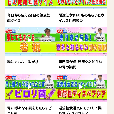
今日から使える！目の健康知
間違えやすい！ものもらいとウ
識クイズ
イルス性結膜炎
誰にでもおこる 老視
専門家が伝授！意外と知らな
い胃の疑問
胃に様々な不調をもたらすピ
逆流性食道炎にそっくり!? 機
ロリ菌
能性ディスペプシア