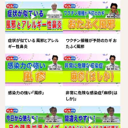
症状が似ている 風邪とアレル
ワクチン接種が予防のカギ お
ギー性鼻炎
たふく風邪
感染力の強い「風疹」
非常に危険な感染症「麻疹(は
しか)」