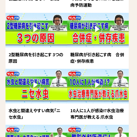
病予防運動
2型糖尿病を引き起こす 3つの
糖尿病が引き起こす病 合併
原因
症・併存疾患
水虫と間違えやすい病気「ニ
10人に1人が感染!?水虫治療
セ水虫」
専門医が教える 爪水虫