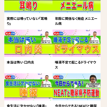
実際には鳴っていない「耳鳴
年齢に関係なく発症 メニエー
り」
ル病
本当は怖い 口内炎
唾液不足で起こるドライマウ
ス
食生活に欠かせない「唾液」
今日からできる！NEATと糖尿