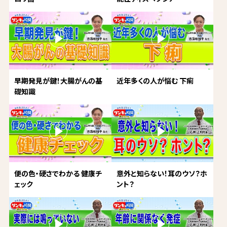
早期発見が鍵！大腸がんの基
近年多くの人が悩む 下痢
礎知識
便の色・硬さでわかる 健康チ
意外と知らない！耳のウソ？ホ
ェック
ント？