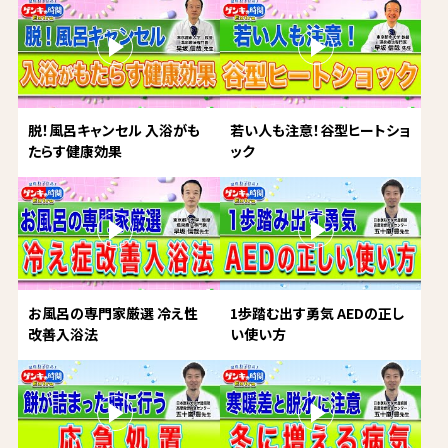
脱！風呂キャンセル 入浴がも
若い人も注意！谷型ヒートショ
たらす健康効果
ック
お風呂の専門家厳選 冷え性
1歩踏む出す勇気 AEDの正し
改善入浴法
い使い方