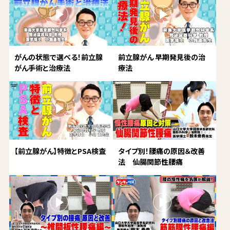
がんの状態で選べる！前立腺
前立腺がん 早期発見後の治
がん手術と治療法
療法
【前立腺がん】特徴とPSA検査
タイプ別！腰痛の原因＆改善
法 仙腸関節性腰痛