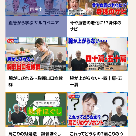
血管から学ぶ サルコペニア
骨や血管の老化に！？身体の
サビ
腕がしびれる…胸郭出口症候
腕が上がらない…四十肩・五
群
十肩
肩こりの対処法 鎖骨ほぐし
これってどうなの？肩こりのウ