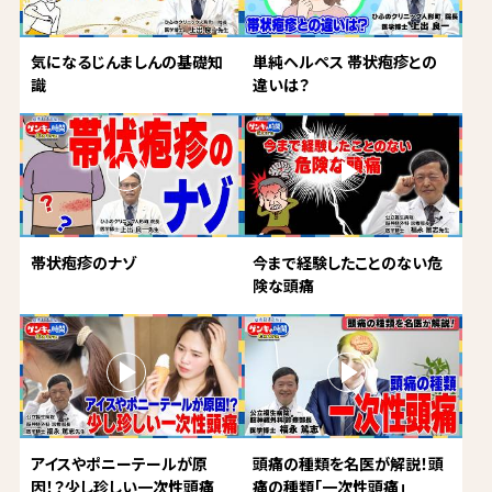
気になるじんましんの基礎知
単純ヘルペス 帯状疱疹との
識
違いは？
帯状疱疹のナゾ
今まで経験したことのない危
険な頭痛
アイスやポニーテールが原
頭痛の種類を名医が解説！頭
因！？少し珍しい一次性頭痛
痛の種類「一次性頭痛」