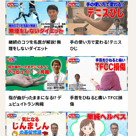
継続のコツを名医が解説！無
手の使い方で変わる！テニス
理をしないダイエット
ひじ
指が曲がったままになる!? デ
手首をひねると痛い TFCC損
ュピュイトラン拘縮
傷