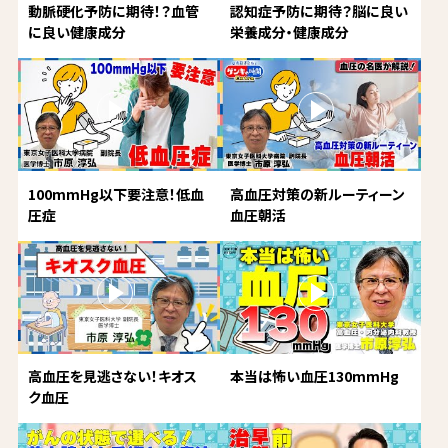
動脈硬化予防に期待！？血管
認知症予防に期待？脳に良い
に良い健康成分
栄養成分・健康成分
100mmHg以下要注意！低血
高血圧対策の新ルーティーン
圧症
血圧朝活
高血圧を見逃さない！キオス
本当は怖い血圧130mmHg
ク血圧