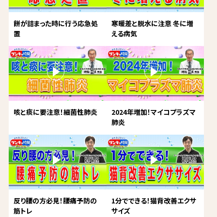
餅が詰まった時に行う応急処
寒暖差と脱水に注意 冬に増
置
える病気
咳と痰に要注意！細菌性肺炎
2024年増加！マイコプラズマ
肺炎
反り腰の方必見！腰痛予防の
1分でできる！猫背改善エクサ
筋トレ
サイズ