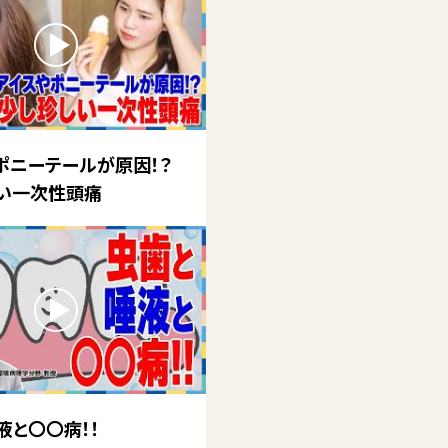
ポニーテールが原因！？
い一次性頭痛
液と〇〇病！！