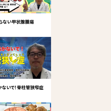
らない甲状腺腫瘍
かないで！脊柱管狭窄症