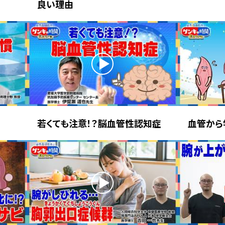
良い理由
若くても注意！？脳血管性認知症
血管から