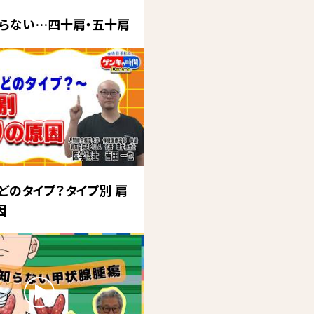
らない…四十肩・五十肩
どのタイプ？タイプ別 肩
因