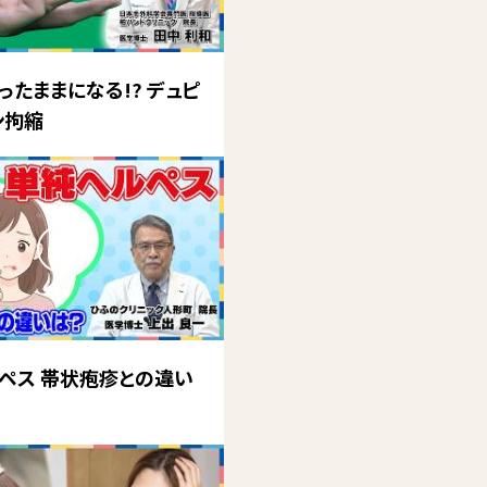
ったままになる!? デュピ
ン拘縮
ペス 帯状疱疹との違い