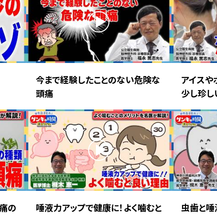
今まで経験したことのない危険な
アイスや
頭痛
少し珍し
痛の
唾液力アップで健康に！よく噛むと
虫歯と唾