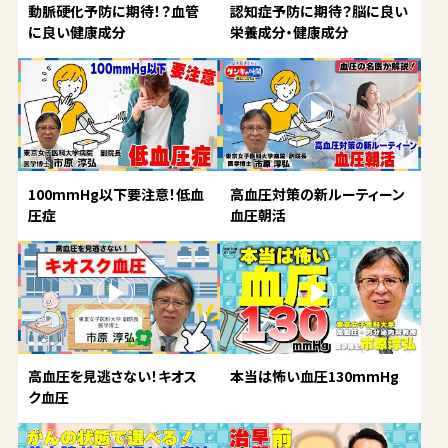
動脈硬化予防に期待！？血管
認知症予防に期待？脳に良い
に良い健康成分
栄養成分・健康成分
100mmHg以下要注意！低血
高血圧対策の新ルーティーン
圧症
血圧朝活
高血圧を見逃さない！キオス
本当は怖い血圧130mmHg
ク血圧