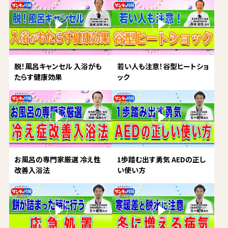
脱！風呂キャンセル 入浴がも
若い人も注意！谷型ヒートショ
たらす健康効果
ック
お風呂の専門家厳選 冷え性
1歩踏む出す勇気 AEDの正し
改善入浴法
い使い方