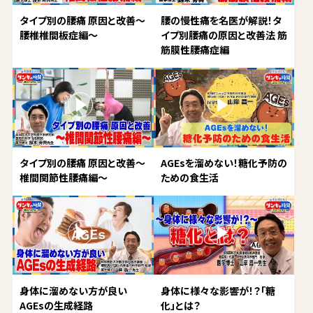
タイプ別の腰痛 原因と改善～
腰の慢性痛を名医が解説！タ
腰椎椎間板症編～
イプ別腰痛の原因と改善法 筋
筋膜性腰痛症編
タイプ別の腰痛 原因と改善～
AGEsを溜めない！糖化予防の
椎間関節性腰痛編～
ための食生活
身体に溜めない方が良い
身体に様々な影響が！？「糖
AGEsの生成経路
化」とは？