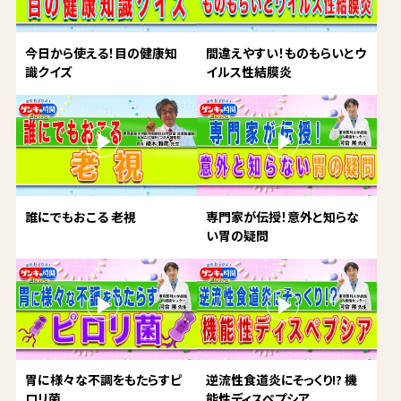
今日から使える！目の健康知
間違えやすい！ものもらいとウ
識クイズ
イルス性結膜炎
誰にでもおこる 老視
専門家が伝授！意外と知らな
い胃の疑問
胃に様々な不調をもたらすピ
逆流性食道炎にそっくり!? 機
ロリ菌
能性ディスペプシア