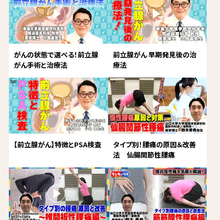
がんの状態で選べる！前立腺
前立腺がん 早期発見後の治
がん手術と治療法
療法
【前立腺がん】特徴とPSA検査
タイプ別！腰痛の原因＆改善
法 仙腸関節性腰痛