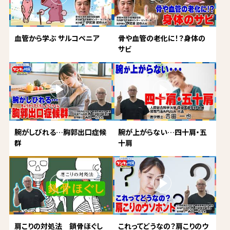
血管から学ぶ サルコペニア
骨や血管の老化に！？身体の
サビ
腕がしびれる…胸郭出口症候
腕が上がらない…四十肩・五
群
十肩
肩こりの対処法 鎖骨ほぐし
これってどうなの？肩こりのウ