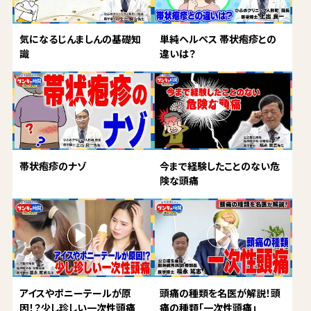
気になるじんましんの基礎知
単純ヘルペス 帯状疱疹との
識
違いは？
帯状疱疹のナゾ
今まで経験したことのない危
険な頭痛
アイスやポニーテールが原
頭痛の種類を名医が解説！頭
因！？少し珍しい一次性頭痛
痛の種類「一次性頭痛」