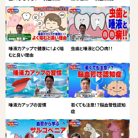
唾液力アップで健康に！よく噛
虫歯と唾液と〇〇病！！
むと良い理由
唾液力アップの習慣
若くても注意！？脳血管性認知
症