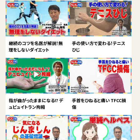
継続のコツを名医が解説！無
手の使い方で変わる！テニス
理をしないダイエット
ひじ
指が曲がったままになる!? デ
手首をひねると痛い TFCC損
ュピュイトラン拘縮
傷