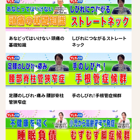
あなどってはいけない 頭痛の
しびれにつながる ストレート
基礎知識
ネック
足腰のしびれ・痛み 腰部脊柱
手のしびれ！手根管症候群
管狭窄症