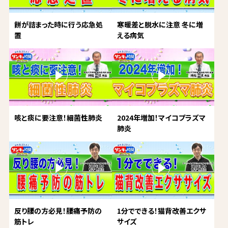
餅が詰まった時に行う応急処
寒暖差と脱水に注意 冬に増
置
える病気
咳と痰に要注意！細菌性肺炎
2024年増加！マイコプラズマ
肺炎
反り腰の方必見！腰痛予防の
1分でできる！猫背改善エクサ
筋トレ
サイズ