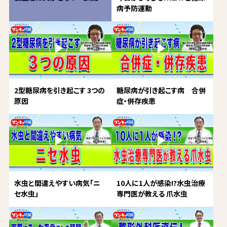
病予防運動
2型糖尿病を引き起こす 3つの
糖尿病が引き起こす病 合併
原因
症・併存疾患
水虫と間違えやすい病気「ニ
10人に1人が感染!?水虫治療
セ水虫」
専門医が教える 爪水虫