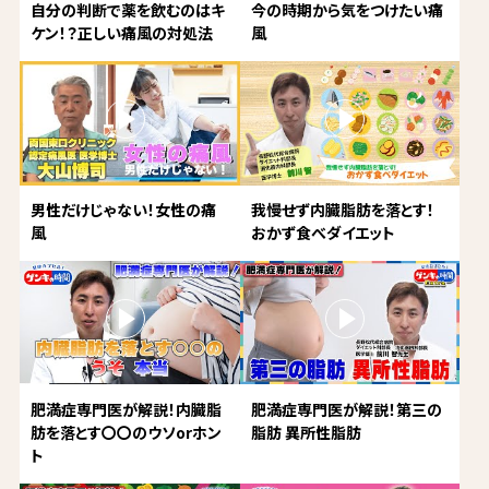
自分の判断で薬を飲むのはキ
今の時期から気をつけたい痛
ケン！？正しい痛風の対処法
風
男性だけじゃない！女性の痛
我慢せず内臓脂肪を落とす！
風
おかず食べダイエット
肥満症専門医が解説！内臓脂
肥満症専門医が解説！第三の
肪を落とす〇〇のウソorホン
脂肪 異所性脂肪
ト