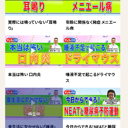
実際には鳴っていない「耳鳴
年齢に関係なく発症 メニエー
り」
ル病
本当は怖い 口内炎
唾液不足で起こるドライマウ
ス
食生活に欠かせない「唾液」
今日からできる！NEATと糖尿