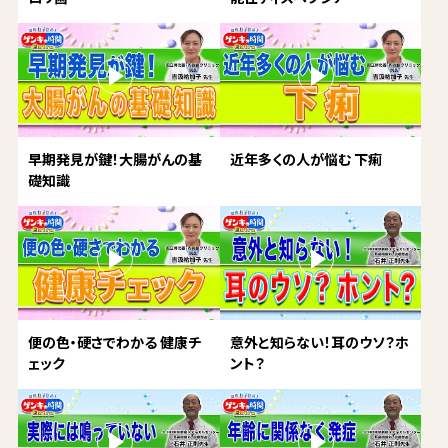
早期発見が鍵！大腸がんの基
近年多くの人が悩む 下痢
礎知識
便の色・硬さでわかる 健康チ
意外と知らない！耳のウソ？ホ
ェック
ント？