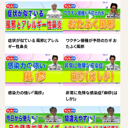
症状が似ている 風邪とアレル
ワクチン接種が予防のカギ お
ギー性鼻炎
たふく風邪
感染力の強い「風疹」
非常に危険な感染症「麻疹(は
しか)」