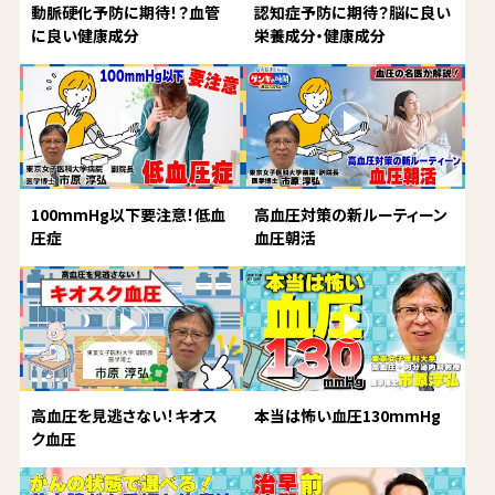
動脈硬化予防に期待！？血管
認知症予防に期待？脳に良い
に良い健康成分
栄養成分・健康成分
100mmHg以下要注意！低血
高血圧対策の新ルーティーン
圧症
血圧朝活
高血圧を見逃さない！キオス
本当は怖い血圧130mmHg
ク血圧