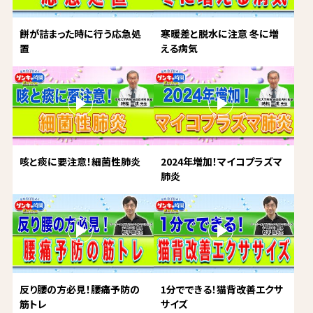
餅が詰まった時に行う応急処
寒暖差と脱水に注意 冬に増
置
える病気
咳と痰に要注意！細菌性肺炎
2024年増加！マイコプラズマ
肺炎
反り腰の方必見！腰痛予防の
1分でできる！猫背改善エクサ
筋トレ
サイズ