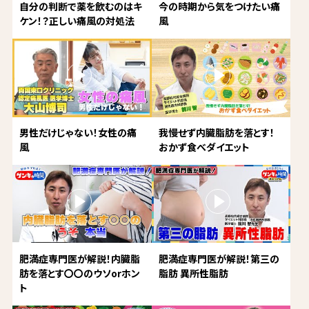
自分の判断で薬を飲むのはキ
今の時期から気をつけたい痛
ケン！？正しい痛風の対処法
風
男性だけじゃない！女性の痛
我慢せず内臓脂肪を落とす！
風
おかず食べダイエット
肥満症専門医が解説！内臓脂
肥満症専門医が解説！第三の
肪を落とす〇〇のウソorホン
脂肪 異所性脂肪
ト