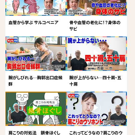
血管から学ぶ サルコペニア
骨や血管の老化に！？身体の
サビ
腕がしびれる…胸郭出口症候
腕が上がらない…四十肩・五
群
十肩
肩こりの対処法 鎖骨ほぐし
これってどうなの？肩こりのウ