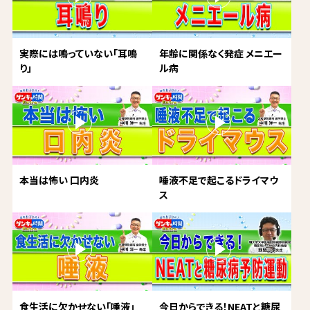
実際には鳴っていない「耳鳴
年齢に関係なく発症 メニエー
り」
ル病
本当は怖い 口内炎
唾液不足で起こるドライマウ
ス
食生活に欠かせない「唾液」
今日からできる！NEATと糖尿