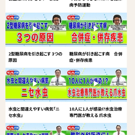
病予防運動
2型糖尿病を引き起こす 3つの
糖尿病が引き起こす病 合併
原因
症・併存疾患
水虫と間違えやすい病気「ニ
10人に1人が感染!?水虫治療
セ水虫」
専門医が教える 爪水虫