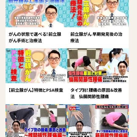
がんの状態で選べる！前立腺
前立腺がん 早期発見後の治
がん手術と治療法
療法
【前立腺がん】特徴とPSA検査
タイプ別！腰痛の原因＆改善
法 仙腸関節性腰痛