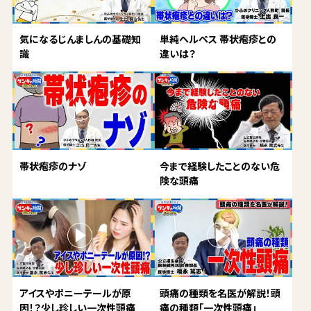
気になるじんましんの基礎知
単純ヘルペス 帯状疱疹との
識
違いは？
帯状疱疹のナゾ
今まで経験したことのない危
険な頭痛
アイスやポニーテールが原
頭痛の種類を名医が解説！頭
因！？少し珍しい一次性頭痛
痛の種類「一次性頭痛」