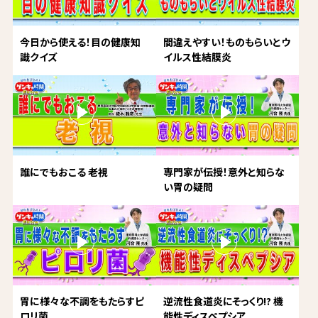
今日から使える！目の健康知
間違えやすい！ものもらいとウ
識クイズ
イルス性結膜炎
誰にでもおこる 老視
専門家が伝授！意外と知らな
い胃の疑問
胃に様々な不調をもたらすピ
逆流性食道炎にそっくり!? 機
ロリ菌
能性ディスペプシア