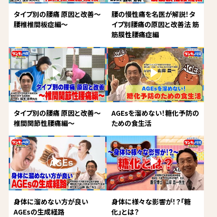
タイプ別の腰痛 原因と改善～
腰の慢性痛を名医が解説！タ
腰椎椎間板症編～
イプ別腰痛の原因と改善法 筋
筋膜性腰痛症編
タイプ別の腰痛 原因と改善～
AGEsを溜めない！糖化予防の
椎間関節性腰痛編～
ための食生活
身体に溜めない方が良い
身体に様々な影響が！？「糖
AGEsの生成経路
化」とは？