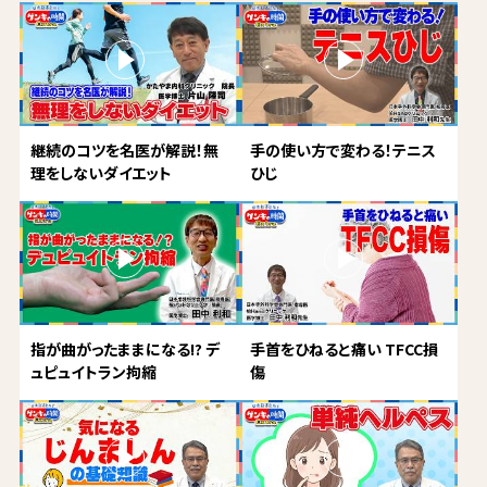
継続のコツを名医が解説！無
手の使い方で変わる！テニス
理をしないダイエット
ひじ
指が曲がったままになる!? デ
手首をひねると痛い TFCC損
ュピュイトラン拘縮
傷