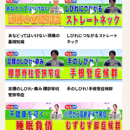
あなどってはいけない 頭痛の
しびれにつながる ストレート
基礎知識
ネック
足腰のしびれ・痛み 腰部脊柱
手のしびれ！手根管症候群
管狭窄症