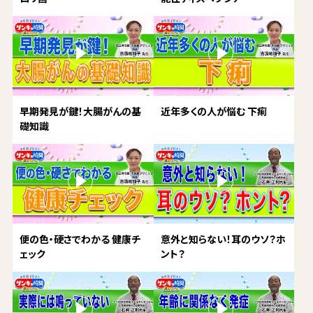
早期発見が鍵！大腸がんの基
近年多くの人が悩む 下痢
礎知識
便の色・硬さでわかる 健康チ
意外と知らない！耳のウソ？ホ
ェック
ント？