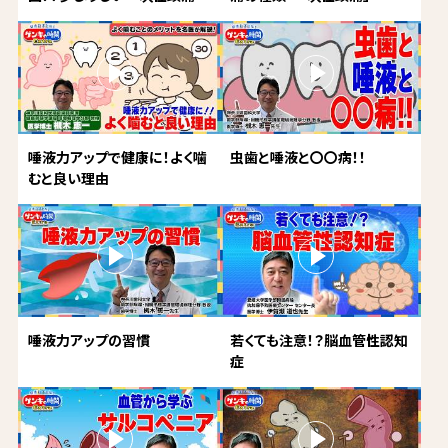
唾液力アップで健康に！よく噛
虫歯と唾液と〇〇病！！
むと良い理由
唾液力アップの習慣
若くても注意！？脳血管性認知
症