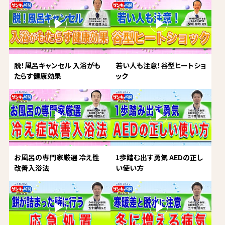
脱！風呂キャンセル 入浴がも
若い人も注意！谷型ヒートショ
たらす健康効果
ック
お風呂の専門家厳選 冷え性
1歩踏む出す勇気 AEDの正し
改善入浴法
い使い方