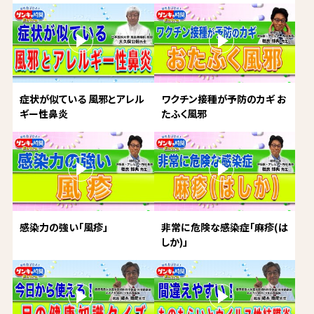
症状が似ている 風邪とアレル
ワクチン接種が予防のカギ お
ギー性鼻炎
たふく風邪
感染力の強い「風疹」
非常に危険な感染症「麻疹(は
しか)」