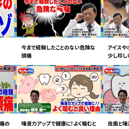
今まで経験したことのない危険な
アイスや
頭痛
少し珍し
痛の
唾液力アップで健康に！よく噛むと
虫歯と唾