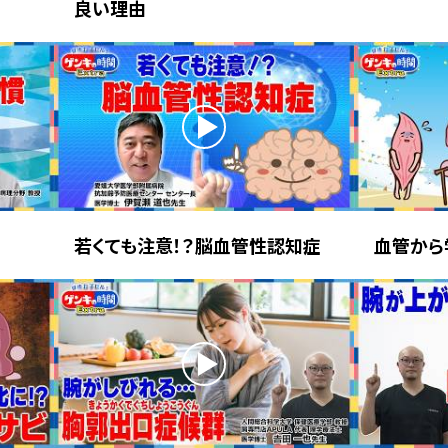
良い理由
若くても注意！？脳血管性認知症
血管から