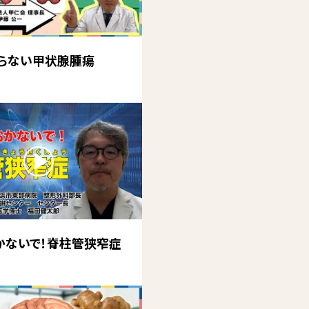
らない甲状腺腫瘍
かないで！脊柱管狭窄症