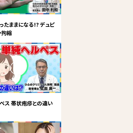
ったままになる!? デュピ
ン拘縮
ペス 帯状疱疹との違い