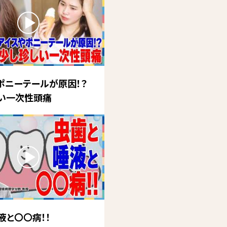
ポニーテールが原因！？
い一次性頭痛
液と〇〇病！！