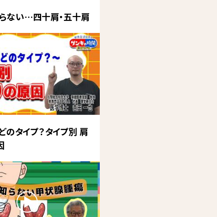
らない…四十肩・五十肩
どのタイプ？タイプ別 肩
因