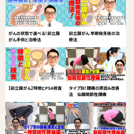
がんの状態で選べる！前立腺
前立腺がん 早期発見後の治
がん手術と治療法
療法
【前立腺がん】特徴とPSA検査
タイプ別！腰痛の原因＆改善
法 仙腸関節性腰痛