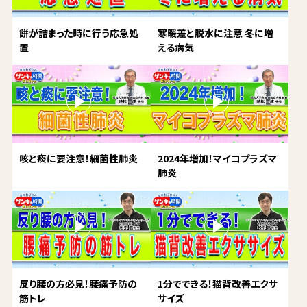
餅が詰まった時に行う応急処
寒暖差と脱水に注意 冬に増
置
える病気
咳と痰に要注意！細菌性肺炎
2024年増加！マイコプラズマ
肺炎
反り腰の方必見！腰痛予防の
1分でできる！猫背改善エクサ
筋トレ
サイズ