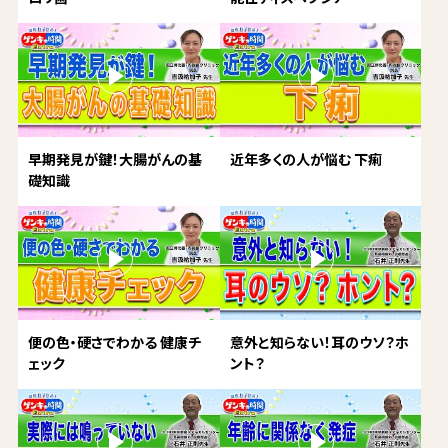
早期発見が鍵！大腸がんの基
近年多くの人が悩む 下痢
礎知識
便の色・硬さでわかる 健康チ
意外と知らない！耳のウソ？ホ
ェック
ント？