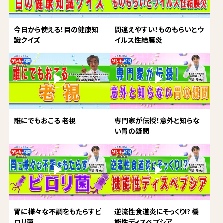
今日から使える！目の健康知
間違えやすい！ものもらいとウ
識クイズ
イルス性結膜炎
誰にでもおこる 老視
専門家が伝授！意外と知らな
い胃の疑問
胃に様々な不調をもたらすピ
逆流性食道炎にそっくり!? 機
ロリ菌
能性ディスペプシア