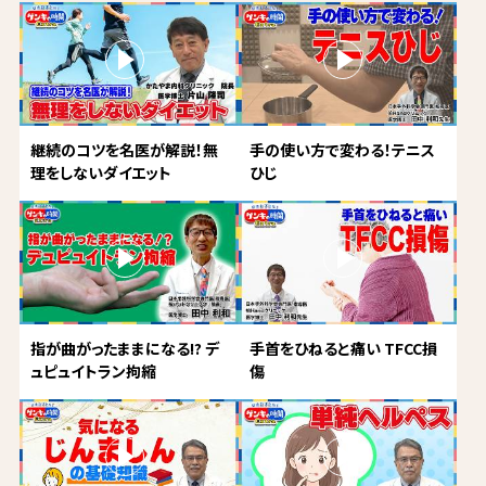
継続のコツを名医が解説！無
手の使い方で変わる！テニス
理をしないダイエット
ひじ
指が曲がったままになる!? デ
手首をひねると痛い TFCC損
ュピュイトラン拘縮
傷