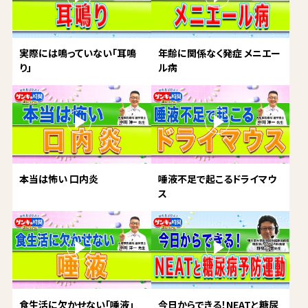
実際には鳴っていない「耳鳴
年齢に関係なく発症 メニエー
り」
ル病
本当は怖い 口内炎
唾液不足で起こるドライマウ
ス
食生活に欠かせない「唾液」
今日からできる！NEATと糖尿