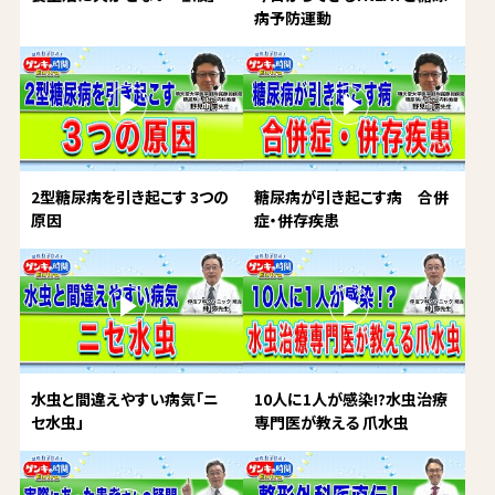
病予防運動
2型糖尿病を引き起こす 3つの
糖尿病が引き起こす病 合併
原因
症・併存疾患
水虫と間違えやすい病気「ニ
10人に1人が感染!?水虫治療
セ水虫」
専門医が教える 爪水虫