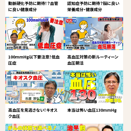
動脈硬化予防に期待！？血管
認知症予防に期待？脳に良い
に良い健康成分
栄養成分・健康成分
100mmHg以下要注意！低血
高血圧対策の新ルーティーン
圧症
血圧朝活
高血圧を見逃さない！キオス
本当は怖い血圧130mmHg
ク血圧