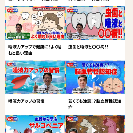
唾液力アップで健康に！よく噛
虫歯と唾液と〇〇病！！
むと良い理由
唾液力アップの習慣
若くても注意！？脳血管性認知
症