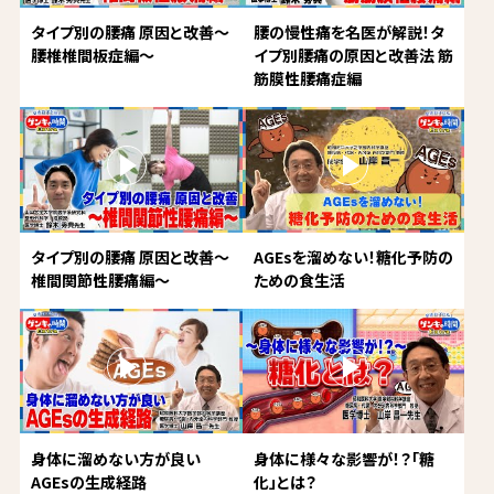
タイプ別の腰痛 原因と改善～
腰の慢性痛を名医が解説！タ
腰椎椎間板症編～
イプ別腰痛の原因と改善法 筋
筋膜性腰痛症編
タイプ別の腰痛 原因と改善～
AGEsを溜めない！糖化予防の
椎間関節性腰痛編～
ための食生活
身体に溜めない方が良い
身体に様々な影響が！？「糖
AGEsの生成経路
化」とは？