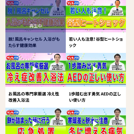
脱！風呂キャンセル 入浴がも
若い人も注意！谷型ヒートショ
たらす健康効果
ック
お風呂の専門家厳選 冷え性
1歩踏む出す勇気 AEDの正し
改善入浴法
い使い方