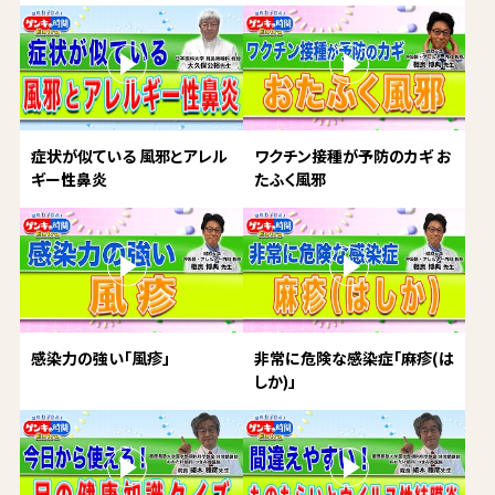
症状が似ている 風邪とアレル
ワクチン接種が予防のカギ お
ギー性鼻炎
たふく風邪
感染力の強い「風疹」
非常に危険な感染症「麻疹(は
しか)」