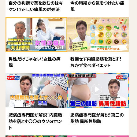
自分の判断で薬を飲むのはキ
今の時期から気をつけたい痛
ケン！？正しい痛風の対処法
風
男性だけじゃない！女性の痛
我慢せず内臓脂肪を落とす！
風
おかず食べダイエット
肥満症専門医が解説！内臓脂
肥満症専門医が解説！第三の
肪を落とす〇〇のウソorホン
脂肪 異所性脂肪
ト