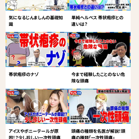
気になるじんましんの基礎知
単純ヘルペス 帯状疱疹との
識
違いは？
帯状疱疹のナゾ
今まで経験したことのない危
険な頭痛
アイスやポニーテールが原
頭痛の種類を名医が解説！頭
因！？少し珍しい一次性頭痛
痛の種類「一次性頭痛」