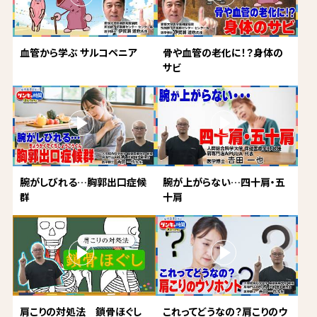
血管から学ぶ サルコペニア
骨や血管の老化に！？身体の
サビ
腕がしびれる…胸郭出口症候
腕が上がらない…四十肩・五
群
十肩
肩こりの対処法 鎖骨ほぐし
これってどうなの？肩こりのウ