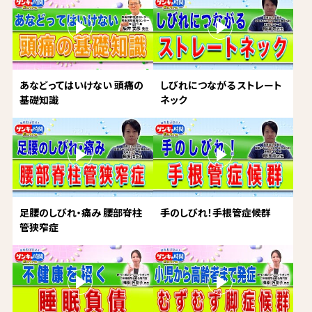
あなどってはいけない 頭痛の
しびれにつながる ストレート
基礎知識
ネック
足腰のしびれ・痛み 腰部脊柱
手のしびれ！手根管症候群
管狭窄症