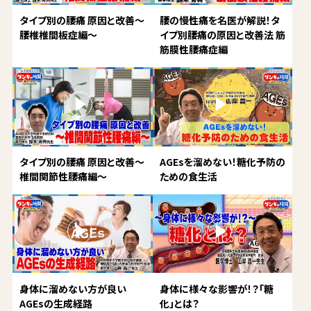
タイプ別の腰痛 原因と改善～
腰の慢性痛を名医が解説！タ
腰椎椎間板症編～
イプ別腰痛の原因と改善法 筋
筋膜性腰痛症編
タイプ別の腰痛 原因と改善～
AGEsを溜めない！糖化予防の
椎間関節性腰痛編～
ための食生活
身体に溜めない方が良い
身体に様々な影響が！？「糖
AGEsの生成経路
化」とは？