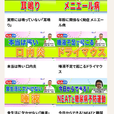
実際には鳴っていない「耳鳴
年齢に関係なく発症 メニエー
り」
ル病
本当は怖い 口内炎
唾液不足で起こるドライマウ
ス
食生活に欠かせない「唾液」
今日からできる！NEATと糖尿