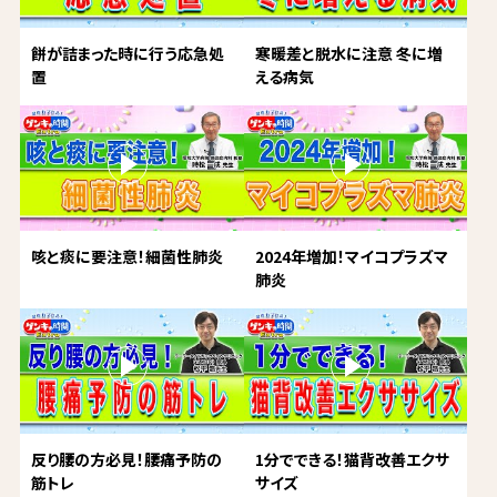
餅が詰まった時に行う応急処
寒暖差と脱水に注意 冬に増
置
える病気
咳と痰に要注意！細菌性肺炎
2024年増加！マイコプラズマ
肺炎
反り腰の方必見！腰痛予防の
1分でできる！猫背改善エクサ
筋トレ
サイズ