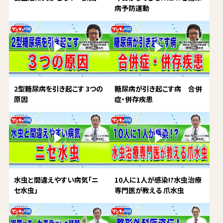
病予防運動
2型糖尿病を引き起こす 3つの
糖尿病が引き起こす病 合併
原因
症・併存疾患
水虫と間違えやすい病気「ニ
10人に1人が感染!?水虫治療
セ水虫」
専門医が教える 爪水虫