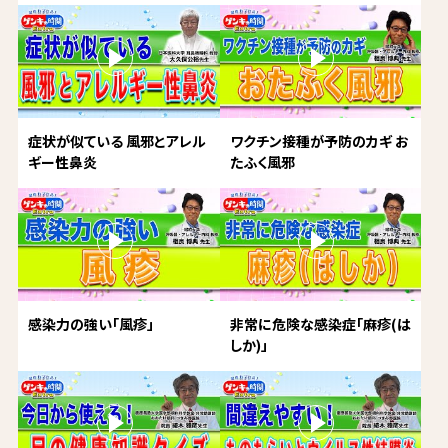
症状が似ている 風邪とアレル
ワクチン接種が予防のカギ お
ギー性鼻炎
たふく風邪
感染力の強い「風疹」
非常に危険な感染症「麻疹(は
しか)」