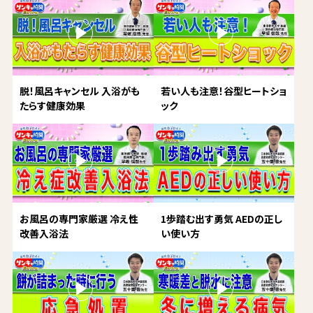
脱！風呂キャンセル 入浴がも
若い人も注意！谷型ヒートショ
たらす健康効果
ック
お風呂の専門家厳選 冷え性
1歩踏む出す勇気 AEDの正し
改善入浴法
い使い方