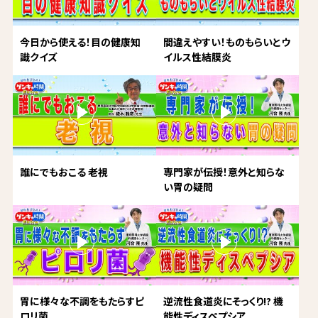
今日から使える！目の健康知
間違えやすい！ものもらいとウ
識クイズ
イルス性結膜炎
誰にでもおこる 老視
専門家が伝授！意外と知らな
い胃の疑問
胃に様々な不調をもたらすピ
逆流性食道炎にそっくり!? 機
ロリ菌
能性ディスペプシア