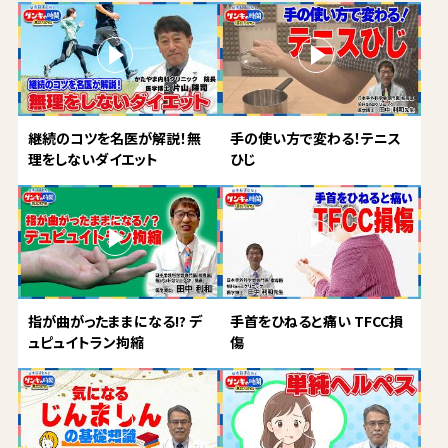
継続のコツを名医が解説！無
手の使い方で変わる！テニス
理をしないダイエット
ひじ
指が曲がったままになる!? デ
手首をひねると痛い TFCC損
ュピュイトラン拘縮
傷