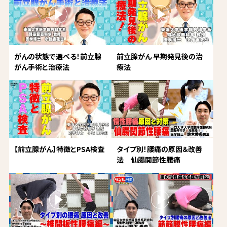
がんの状態で選べる！前立腺
前立腺がん 早期発見後の治
がん手術と治療法
療法
【前立腺がん】特徴とPSA検査
タイプ別！腰痛の原因＆改善
法 仙腸関節性腰痛