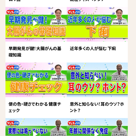
早期発見が鍵！大腸がんの基
近年多くの人が悩む 下痢
礎知識
便の色・硬さでわかる 健康チ
意外と知らない！耳のウソ？ホ
ェック
ント？