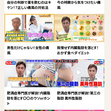
自分の判断で薬を飲むのはキ
今の時期から気をつけたい痛
ケン！？正しい痛風の対処法
風
男性だけじゃない！女性の痛
我慢せず内臓脂肪を落とす！
風
おかず食べダイエット
肥満症専門医が解説！内臓脂
肥満症専門医が解説！第三の
肪を落とす〇〇のウソorホン
脂肪 異所性脂肪
ト