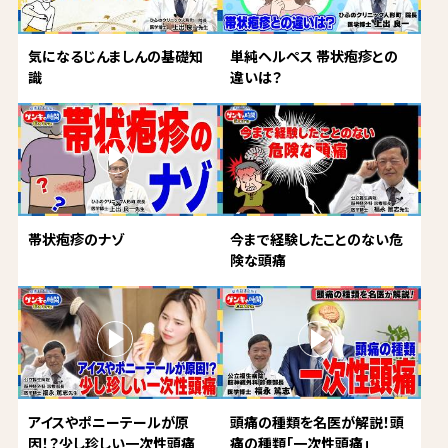
気になるじんましんの基礎知
単純ヘルペス 帯状疱疹との
識
違いは？
帯状疱疹のナゾ
今まで経験したことのない危
険な頭痛
アイスやポニーテールが原
頭痛の種類を名医が解説！頭
因！？少し珍しい一次性頭痛
痛の種類「一次性頭痛」