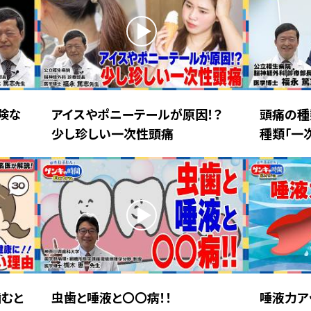
険な
アイスやポニーテールが原因！？
頭痛の種
少し珍しい一次性頭痛
種類「一
噛むと
虫歯と唾液と〇〇病！！
唾液力ア