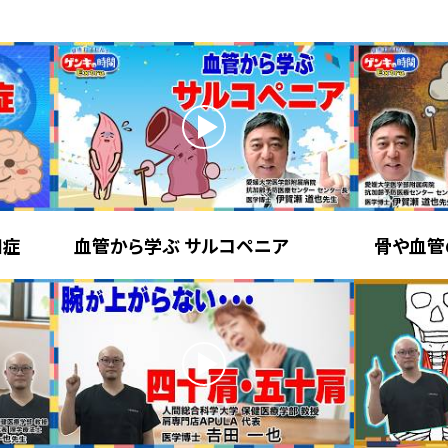
知症
血管から学ぶ サルコペニア
骨や血管