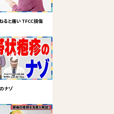
ねると痛い TFCC損傷
のナゾ