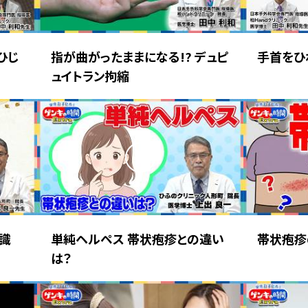
ひじ
指が曲がったままになる!? デュピ
手首をひ
ュイトラン拘縮
識
単純ヘルペス 帯状疱疹との違い
帯状疱疹
は？