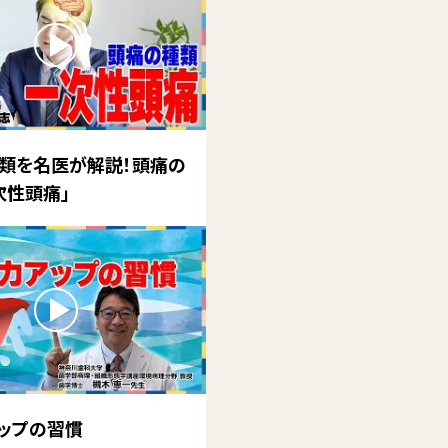
類を名医が解説！頭痛の
次性頭痛」
ップの習慣