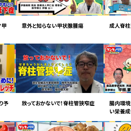
？甲
意外と知らない甲状腺腫瘍
成人脊柱
り予
放っておかないで！脊柱管狭窄症
腸内環境
い栄養成