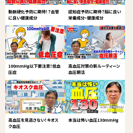
動脈硬化予防に期待！？血管
認知症予防に期待？脳に良い
に良い健康成分
栄養成分・健康成分
100mmHg以下要注意！低血
高血圧対策の新ルーティーン
圧症
血圧朝活
高血圧を見逃さない！キオス
本当は怖い血圧130mmHg
ク血圧