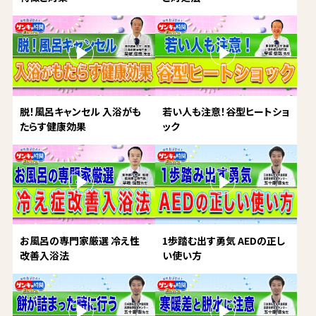
脱！風呂キャンセル 入浴がも
若い人も注意！谷型ヒートショ
たらす健康効果
ック
お風呂の専門家厳選 冷え性
1歩踏む出す勇気 AEDの正し
改善入浴法
い使い方