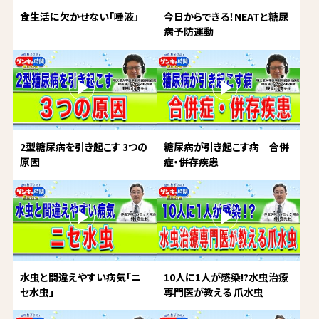
食生活に欠かせない「唾液」
今日からできる！NEATと糖尿
病予防運動
2型糖尿病を引き起こす 3つの
糖尿病が引き起こす病 合併
原因
症・併存疾患
水虫と間違えやすい病気「ニ
10人に1人が感染!?水虫治療
セ水虫」
専門医が教える 爪水虫