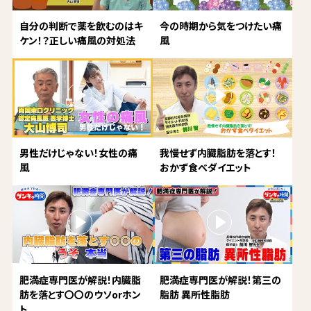
自分の判断で薬を飲むのはキ
今の時期から気をつけたい痛
ケン！？正しい痛風の対処法
風
男性だけじゃない！女性の痛
我慢せず内臓脂肪を落とす！
風
おかず食べダイエット
肥満症専門医が解説！内臓脂
肥満症専門医が解説！第三の
肪を落とす〇〇のウソorホン
脂肪 異所性脂肪
ト