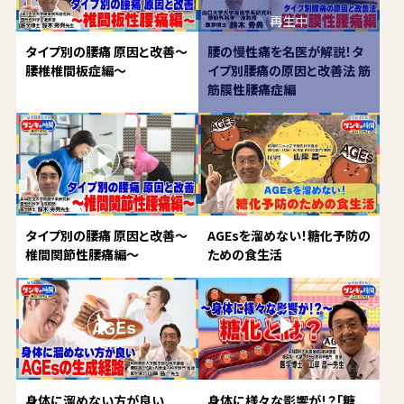
タイプ別の腰痛 原因と改善～
腰の慢性痛を名医が解説！タ
腰椎椎間板症編～
イプ別腰痛の原因と改善法 筋
筋膜性腰痛症編
タイプ別の腰痛 原因と改善～
AGEsを溜めない！糖化予防の
椎間関節性腰痛編～
ための食生活
身体に溜めない方が良い
身体に様々な影響が！？「糖