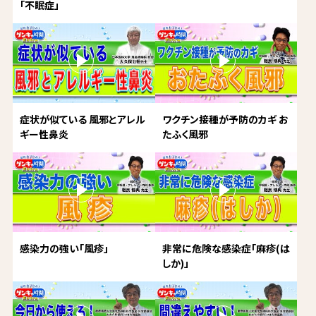
「不眠症」
症状が似ている 風邪とアレル
ワクチン接種が予防のカギ お
ギー性鼻炎
たふく風邪
感染力の強い「風疹」
非常に危険な感染症「麻疹(は
しか)」