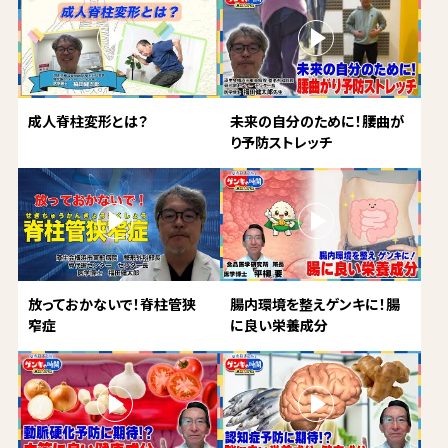
成人脊柱変形とは？
未来の自分のために！腰曲が
り予防ストレッチ
放っておかないで！脊柱管狭
腸内環境を整えゲンキに！腸
窄症
に良い栄養成分