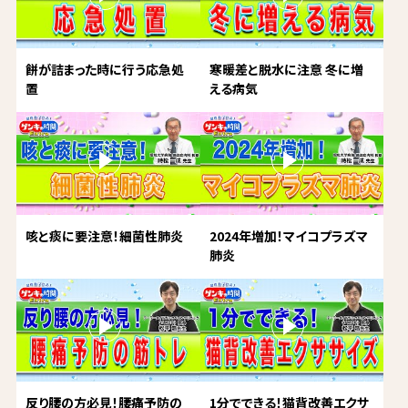
餅が詰まった時に行う応急処
寒暖差と脱水に注意 冬に増
置
える病気
咳と痰に要注意！細菌性肺炎
2024年増加！マイコプラズマ
肺炎
反り腰の方必見！腰痛予防の
1分でできる！猫背改善エクサ