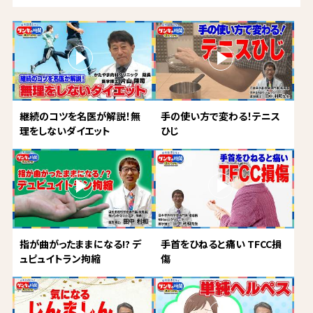
継続のコツを名医が解説！無
手の使い方で変わる！テニス
理をしないダイエット
ひじ
指が曲がったままになる!? デ
手首をひねると痛い TFCC損
ュピュイトラン拘縮
傷