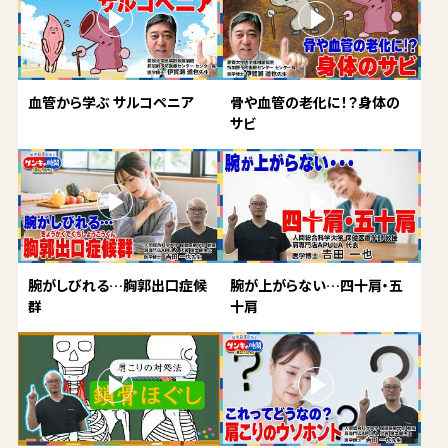
血管から学ぶ サルコペニア
骨や血管の老化に！？身体の
サビ
腕がしびれる…胸郭出口症候
腕が上がらない…四十肩・五
群
十肩