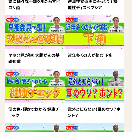
胃に様々な不調をもたらすピ
逆流性食道炎にそっくり!? 機
ロリ菌
能性ディスペプシア
早期発見が鍵！大腸がんの基
近年多くの人が悩む 下痢
礎知識
便の色・硬さでわかる 健康チ
意外と知らない！耳のウソ？ホ
ェック
ント？