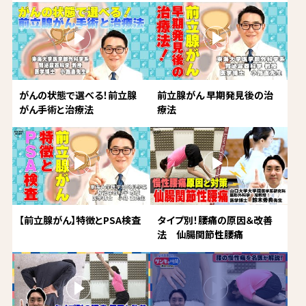
がんの状態で選べる！前立腺
前立腺がん 早期発見後の治
がん手術と治療法
療法
【前立腺がん】特徴とPSA検査
タイプ別！腰痛の原因＆改善
法 仙腸関節性腰痛