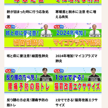
餅が詰まった時に行う応急処
寒暖差と脱水に注意 冬に増
置
える病気
咳と痰に要注意！細菌性肺炎
2024年増加！マイコプラズマ
肺炎
反り腰の方必見！腰痛予防の
1分でできる！猫背改善エクサ
筋トレ
サイズ