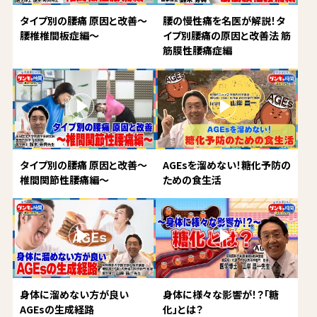
タイプ別の腰痛 原因と改善～
腰の慢性痛を名医が解説！タ
腰椎椎間板症編～
イプ別腰痛の原因と改善法 筋
筋膜性腰痛症編
タイプ別の腰痛 原因と改善～
AGEsを溜めない！糖化予防の
椎間関節性腰痛編～
ための食生活
身体に溜めない方が良い
身体に様々な影響が！？「糖
AGEsの生成経路
化」とは？