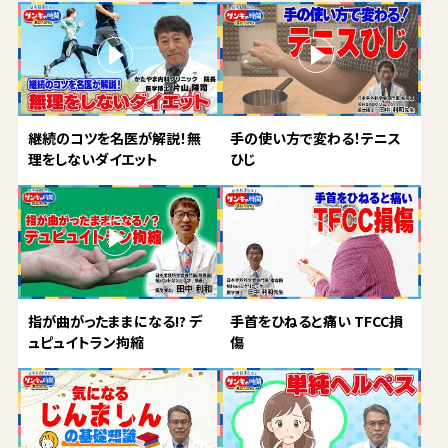
継続のコツを名医が解説！無
手の使い方で変わる！テニス
理をしないダイエット
ひじ
指が曲がったままになる!? デ
手首をひねると痛い TFCC損
ュピュイトラン拘縮
傷