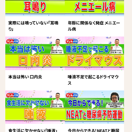
実際には鳴っていない「耳鳴
年齢に関係なく発症 メニエー
り」
ル病
本当は怖い 口内炎
唾液不足で起こるドライマウ
ス
食生活に欠かせない「唾液」
今日からできる！NEATと糖尿