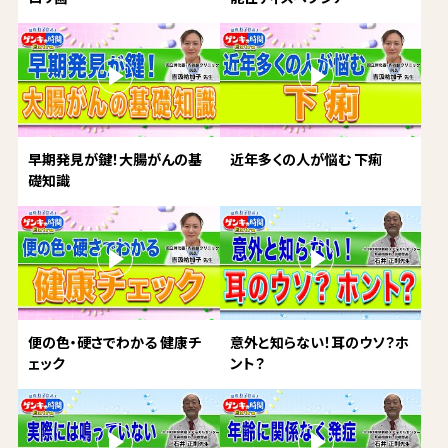
早期発見が鍵！大腸がんの基
近年多くの人が悩む 下痢
礎知識
便の色・硬さでわかる 健康チ
意外と知らない！耳のウソ？ホ
ェック
ント？