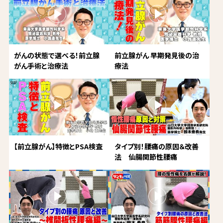
がんの状態で選べる！前立腺
前立腺がん 早期発見後の治
がん手術と治療法
療法
【前立腺がん】特徴とPSA検査
タイプ別！腰痛の原因＆改善
法 仙腸関節性腰痛