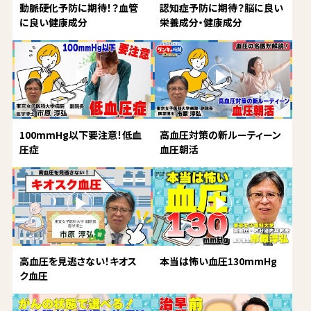
動脈硬化予防に期待！？血管
認知症予防に期待？脳に良い
に良い健康成分
栄養成分・健康成分
100mmHg以下要注意！低血
高血圧対策の新ルーティーン
圧症
血圧朝活
高血圧を見逃さない！キオス
本当は怖い血圧130mmHg
ク血圧