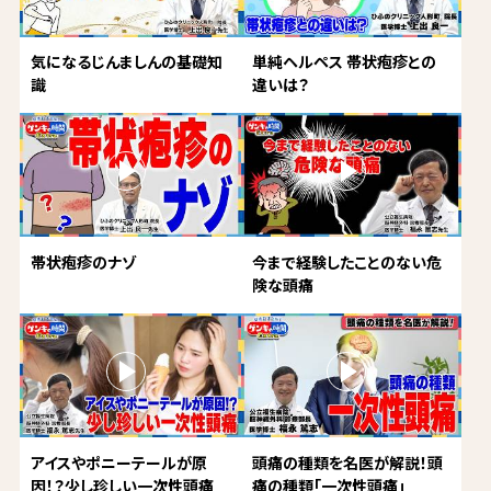
気になるじんましんの基礎知
単純ヘルペス 帯状疱疹との
識
違いは？
帯状疱疹のナゾ
今まで経験したことのない危
険な頭痛
アイスやポニーテールが原
頭痛の種類を名医が解説！頭
因！？少し珍しい一次性頭痛
痛の種類「一次性頭痛」