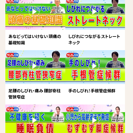
あなどってはいけない 頭痛の
しびれにつながる ストレート
基礎知識
ネック
足腰のしびれ・痛み 腰部脊柱
手のしびれ！手根管症候群
管狭窄症