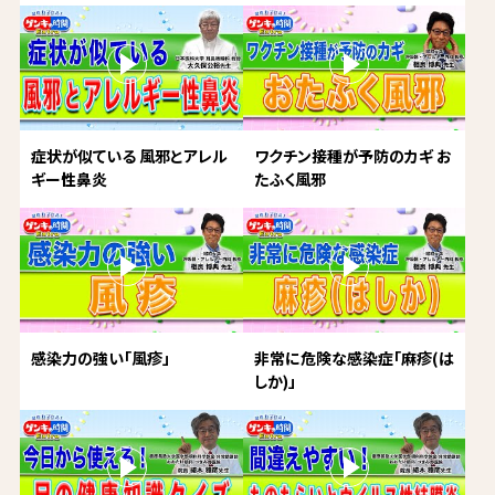
症状が似ている 風邪とアレル
ワクチン接種が予防のカギ お
ギー性鼻炎
たふく風邪
感染力の強い「風疹」
非常に危険な感染症「麻疹(は
しか)」