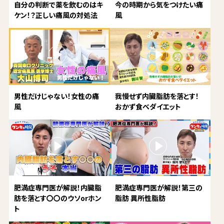
自分の判断で薬を飲むのはキ
今の時期から気をつけたい痛
ケン！？正しい痛風の対処法
風
男性だけじゃない！女性の痛
我慢せず内臓脂肪を落とす！
風
おかず食べダイエット
肥満症専門医が解説！内臓脂
肥満症専門医が解説！第三の
肪を落とす〇〇のウソorホン
脂肪 異所性脂肪
ト