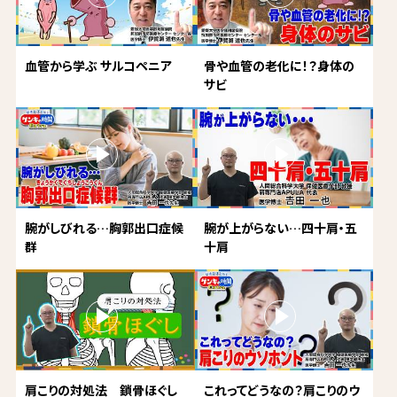
血管から学ぶ サルコペニア
骨や血管の老化に！？身体の
サビ
腕がしびれる…胸郭出口症候
腕が上がらない…四十肩・五
群
十肩
肩こりの対処法 鎖骨ほぐし
これってどうなの？肩こりのウ