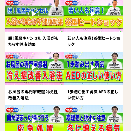
脱！風呂キャンセル 入浴がも
若い人も注意！谷型ヒートショ
たらす健康効果
ック
お風呂の専門家厳選 冷え性
1歩踏む出す勇気 AEDの正し
改善入浴法
い使い方