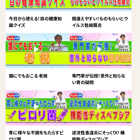
今日から使える！目の健康知
間違えやすい！ものもらいとウ
識クイズ
イルス性結膜炎
誰にでもおこる 老視
専門家が伝授！意外と知らな
い胃の疑問
胃に様々な不調をもたらすピ
逆流性食道炎にそっくり!? 機
ロリ菌
能性ディスペプシア