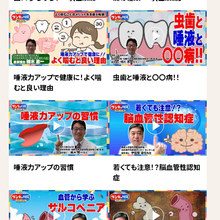
唾液力アップで健康に！よく噛
虫歯と唾液と〇〇病！！
むと良い理由
唾液力アップの習慣
若くても注意！？脳血管性認知
症