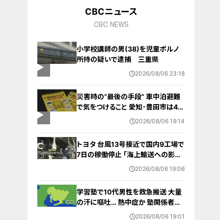
CBCニュース
CBC NEWS
小学校講師の男(38)を児童ポルノ
所持の疑いで逮捕 三重県
2026/08/06 23:18
災害時の“最後の手段” 車中泊避難
で気をつけること 愛知･豊田市は4年
前からマニュアル作成 最悪の場合
2026/08/06 19:14
死に至る｢エコノミークラス症候群｣
にならないために
トヨタ 台風13号接近で国内9工場で
7日の稼働停止 ｢海上輸送への影響
を踏まえ判断｣ 夏季連休明けの17日
2026/08/06 19:06
から再開予定
学習塾で10代男性を救急搬送 大量
の汗に嘔吐… 熱中症か 塾関係者が
消防に通報 名古屋
2026/08/06 19:01