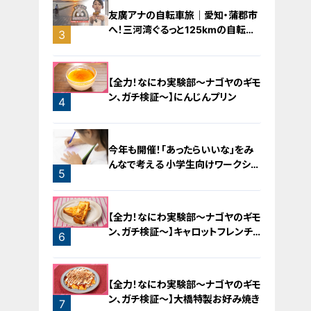
友廣アナの自転車旅｜愛知・蒲郡市
へ！三河湾ぐるっと125kmの自転車
3
旅！【チャント！特集】
【全力！なにわ実験部～ナゴヤのギモ
ン、ガチ検証～】にんじんプリン
4
今年も開催！「あったらいいな」をみ
んなで考える 小学生向けワークショ
5
ップを大府市で開催
【全力！なにわ実験部～ナゴヤのギモ
ン、ガチ検証～】キャロットフレンチ
6
ロースト
【全力！なにわ実験部～ナゴヤのギモ
ン、ガチ検証～】大橋特製お好み焼き
7