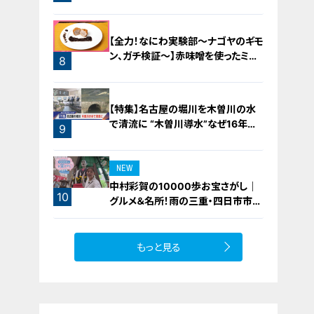
【全力！なにわ実験部～ナゴヤのギモ
ン、ガチ検証～】赤味噌を使ったミル
8
フィーユ味噌トンカツ
【特集】名古屋の堀川を木曽川の水
で清流に “木曽川導水”なぜ16年ぶ
9
り？【newsX】
NEW
中村彩賀の10000歩お宝さがし｜
10
グルメ＆名所！雨の三重・四日市市で
お宝探し【チャント！特集】
もっと見る