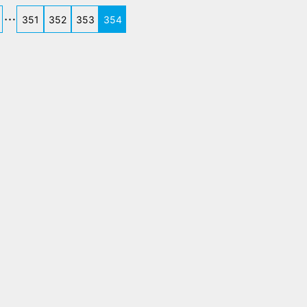
351
352
353
354