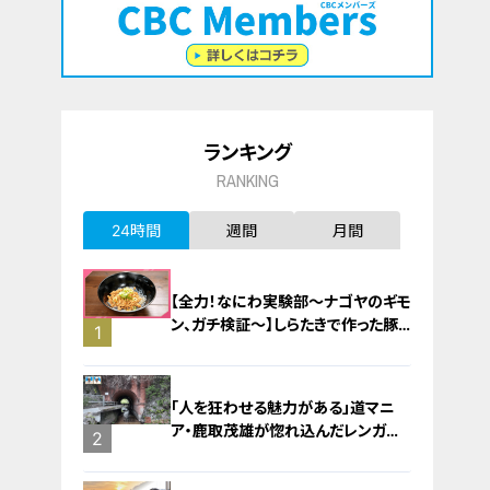
ランキング
RANKING
24時間
週間
月間
【全力！なにわ実験部～ナゴヤのギモ
ン、ガチ検証～】しらたきで作った豚
1
バラミンチの油そば
「人を狂わせる魅力がある」道マニ
ア・鹿取茂雄が惚れ込んだレンガの
2
橋梁とは？未公開の道3選