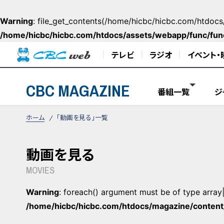
Warning
: file_get_contents(/home/hicbc/hicbc.com/htdocs/
/home/hicbc/hicbc.com/htdocs/assets/webapp/func/fun
テレビ
ラジオ
イベント・
CBC MAGAZINE
番組一覧
ジ
ホーム
「動画を見る」一覧
動画を見る
MOVIES
Warning
: foreach() argument must be of type array|o
/home/hicbc/hicbc.com/htdocs/magazine/content/t