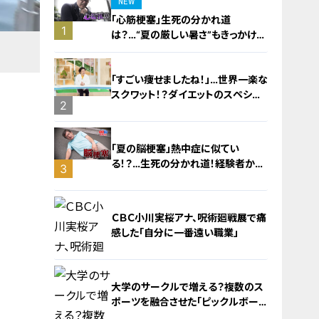
NEW
「心筋梗塞」生死の分かれ道
1
は？…“夏の厳しい暑さ”もきっかけ
に！発症前のキケンなサインと対処
法
「すごい痩せましたね！」…世界一楽な
スクワット！？ダイエットのスペシャ
2
リストに学ぶ「無理なくやせる方法」
「夏の脳梗塞」熱中症に似てい
る！？…生死の分かれ道！経験者から
3
学ぶ“発症時の身体の異変”
ＣＢＣ小川実桜アナ、呪術廻戦展で痛
感した「自分に一番遠い職業」
大学のサークルで増える？複数のス
ポーツを融合させた「ピックルボー
ル」