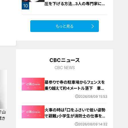
圧を下げる方法…3人の専門家に学
10
ぶ！今日からできる高血圧対策
もっと見る
CBCニュース
CBC NEWS
墓参りで寺の駐車場からフェンスを
乗り越えて約４メートル落下 車に
乗っていた家族３人けが 岐阜・山
2026/08/09 15:53
形市
火事の時は「口をふさいで低い姿勢
？山
で避難」小学生が消防士の仕事を体
驚き
験 三重・津市
2026/08/09 14:32