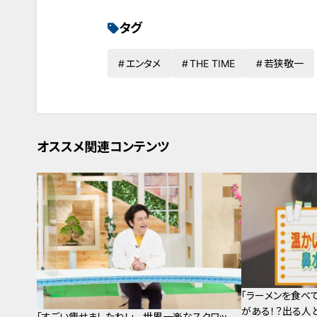
一周の旅
タグ
エンタメ
THE TIME
若狭敬一
オススメ関連コンテンツ
「ラーメンを食べ
がある！？出る人
「すごい痩せましたね！」…世界一楽なスクワッ