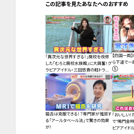
この記事を見たあなたへのおすすめ
【四国一周
「異次元な世界すぎる！」廃校を改修
ら下道で一
した「むろと廃校水族館」に大興奮！グ
⑤
ラビアアイドル・三田悠貴の軽トラ四
国一周の旅
猫舌は克服できる！？専門家が推奨す
「おいしい！
る「アールタベ～ル法」で驚きの効果
で“鳴門金時
が！
ビアアイド