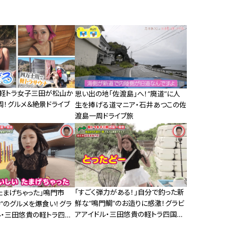
】軽トラ女子三田が松山か
思い出の地「佐渡島」へ！“廃道”に人
周！グルメ＆絶景ドライブ
生を捧げる道マニア・石井あつこの佐
渡島一周ドライブ旅
「すごく弾力がある！」自分で釣った新
たまげちゃった」鳴門市
鮮な“鳴門鯛”のお造りに感激！グラビ
”のグルメを爆食い！グラ
アアイドル・三田悠貴の軽トラ四国一
ル・三田悠貴の軽トラ四国