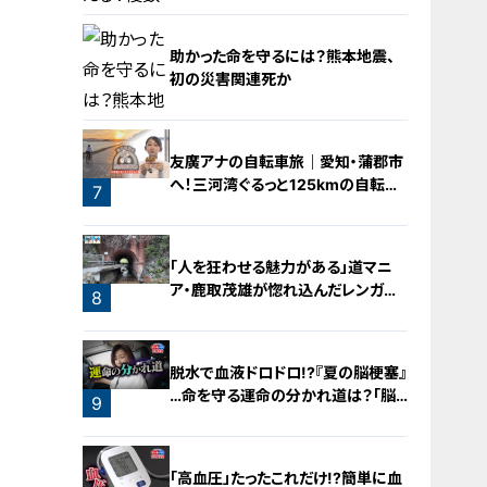
4
助かった命を守るには？熊本地震、
初の災害関連死か
5
友廣アナの自転車旅｜愛知・蒲郡市
へ！三河湾ぐるっと125kmの自転車
6
7
旅！【チャント！特集】
「人を狂わせる魅力がある」道マニ
ア・鹿取茂雄が惚れ込んだレンガの
8
橋梁とは？未公開の道3選
脱水で血液ドロドロ!?『夏の脳梗塞』
…命を守る運命の分かれ道は？「脳
9
梗塞」から身を守る方法
「高血圧」たったこれだけ!?簡単に血