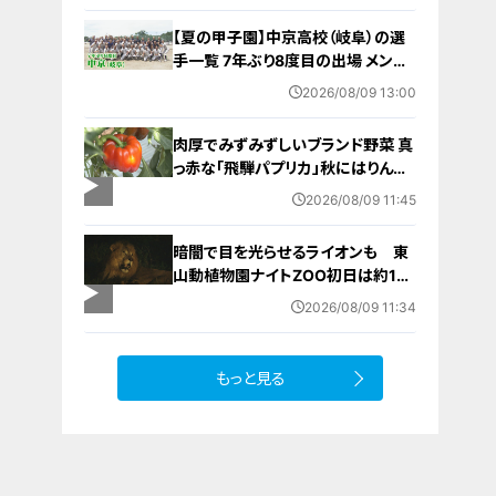
【夏の甲子園】中京高校（岐阜）の選
手一覧 7年ぶり8度目の出場 メンバ
ー・出身中学・特徴は？高校野球
2026/08/09 13:00
肉厚でみずみずしいブランド野菜 真
っ赤な「飛騨パプリカ」秋にはりんご
のように甘い 岐阜・高山市の東農
2026/08/09 11:45
園では1日5000個収穫中
暗闇で目を光らせるライオンも 東
山動植物園ナイトZOO初日は約1万
7000人でにぎわう
2026/08/09 11:34
もっと見る