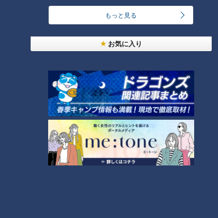
RANKING
もっと見る
24時間
週間
月間
お気に入り
友廣アナの自転車旅｜愛知・蒲郡市へ！三河湾ぐる
っと125kmの自転車旅！【チャント！特集】
1
【全力！なにわ実験部～ナゴヤのギモン、ガチ検証
～】しらたきで作った豚バラミンチの油そば
2
今年も開催！「あったらいいな」をみんなで考える
小学生向けワークショップを大府市で開催
3
コスプレサミット、ワクワクさん、アジア大会楽
曲…愛知県の話題あれこれ