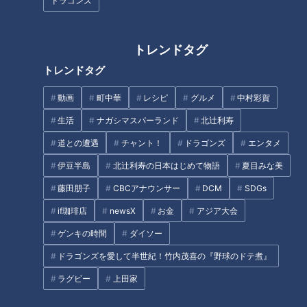
ドラゴンズ
お客さんの7割が注文！スパイ
朝の中継でお馴染み！CBC若狭
スの効いた伊勢のソウルフード
アナが世界一「高い」飲み物を
「カツドライカレー」！三重県
リポート！
伊勢市でなりゆきグルメ旅
トレンドタグ
トレンドタグ
動画
町中華
レシピ
グルメ
中村彩賀
生活
ナガシマスパーランド
北辻利寿
ヒヨコ7羽ものった「かわいす
CBC若狭アナが三河地方の定番
道との遭遇
チャント！
ドラゴンズ
エンタメ
ぎるオムライス」 名古屋駅か
おせち「はぜの甘露煮」を紹
伊豆半島
北辻利寿の日本はじめて物語
夏目みな美
ら徒歩圏内！円頓寺エリアのお
介！
宝スポット3選
藤田朋子
CBCアナウンサー
DCM
SDGs
タグ
if珈琲店
newsX
お金
アジア大会
エンタメ
THE TIME
愛知
若狭敬一
ゲンキの時間
ダイソー
ドラゴンズを愛して半世紀！竹内茂喜の『野球のドテ煮』
ラグビー
上田家
オススメ関連コンテンツ