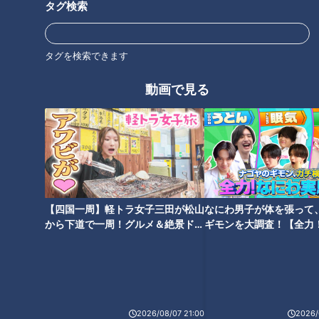
タグ検索
タグを検索できます
動画で見る
CBC若狭アナが三重県のテント
若狭アナが三重県伊勢市で巨大
サウナの聖地から生中継！番組
凧あげに挑戦！76歳の立体凧作
の発展を願い滝に打たれる！
家のスゴ技を紹介！
【四国一周】軽トラ女子三田が松山
なにわ男子が体を張って
から下道で一周！グルメ＆絶景ドラ
ギモンを大調査！【全力
イブ⑳
験部～ナゴヤのギモン、
CBC若狭アナがマジシャン日本
謎の若狭カメラがズームイン！
～】
一を紹介！昭和のおもちゃで超
凄腕高校生のアート集団「折り
絶スゴ技！
紙部」！
2026/08/07 21:00
2026/