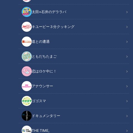
太田×石井のデララバ
キユーピー３分クッキング
CBC若狭アナが愛知県田原市よりアルミホイルで何でも作る「銀紙おじ
道との遭遇
さん」のスゴ技を生実況！
ともだちたまご
この記事の画像
（全6枚）
恋はロケ中に！
アナウンサー
ゴゴスマ
ドキュメンタリー
THE TIME,