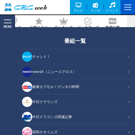
テレビ
ラジオ
イベント
MENU
ニュース
お気に入り
ランキング
ピックアップ
新着記事
CBC MAGAZINE
番組一覧
CBC若狭アナが愛知県田原市よりアルミ
ホイルで何でも作る「銀紙おじさん」の
チャント！
スゴ技を生実況！
newsX（ニュースクロス）
記事に戻る
健康カプセル！ゲンキの時間
中日クラウンズ
中日ドラゴンズ関連記事
花咲かタイムズ