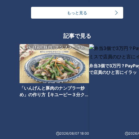
もっと見る
CBC若狭アナが放送事故を回
避！「大道芸家族」によるノー
記事で見る
ミスバランス芸を実況！
弁当3個で3万円？PayP
で店員のひと言にイラッ
「いんげんと豚肉のナンプラー炒
め」の作り方【キユーピー３分クッ
キング】
2026/08/07 18:00
2026/
ランキング