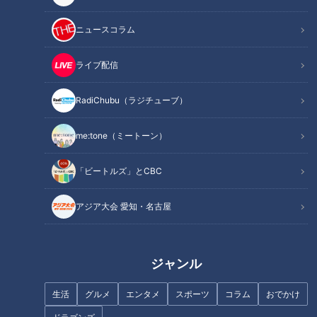
記事に戻る
ニュースコラム
この記事を見たあなたへのおすすめ
ライブ配信
RadiChubu（ラジチューブ）
me:tone（ミートーン）
「ビートルズ」とCBC
CBC若狭アナが巨大バルーン姿
CBCの「敬ちゃん」こと若狭ア
で高級みかん「蒲郡せとか」を
ナが奥美濃の郷土料理「鶏ちゃ
アジア大会 愛知・名古屋
生実況！“柑橘の大トロ”の甘さ
ん」を紹介！
に感動！
ジャンル
生活
グルメ
エンタメ
スポーツ
コラム
おでかけ