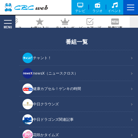
テレビ
ラジオ
イベント
MENU
ニュース
お気に入り
ランキング
ピックアップ
新着記事
CBC MAGAZINE
番組一覧
『百合子』柴田理恵（スジナシ）
チャント！
記事に戻る
newsX（ニュースクロス）
健康カプセル！ゲンキの時間
中日クラウンズ
中日ドラゴンズ関連記事
花咲かタイムズ