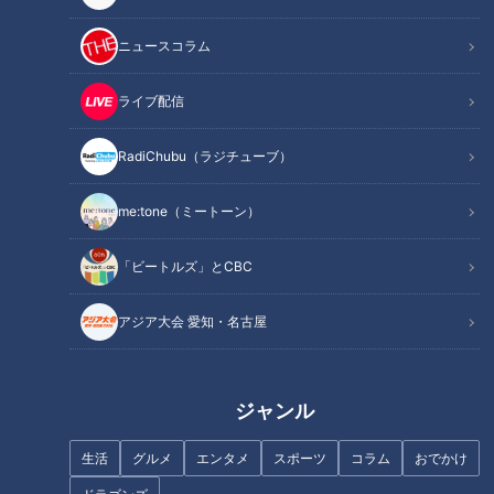
ニュースコラム
『却下さん』野間口徹 （スジ
『星がきれいだ』浅野和之（ス
ライブ配信
ナシ）
ジナシ）
RadiChubu（ラジチューブ）
me:tone（ミートーン）
「ビートルズ」とCBC
『春よ来い』原日出子（スジナ
『おまめ』光浦靖子（スジナ
シ）
シ）
アジア大会 愛知・名古屋
ジャンル
生活
グルメ
エンタメ
スポーツ
コラム
おでかけ
『僕とクリスとお義父さん』安
『ぐるぐる回る』富田靖子（ス
田顕（スジナシ）
ジナシ）