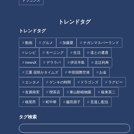
ドラゴンズ
タグ
トレンドタグ
動画
エンタメ
スジナシ
柴田理恵
笑福亭鶴瓶
トレンドタグ
動画
グルメ
加藤愛
ナガシマスパーランド
レシピ
モーニング
生活
道との遭遇
オススメ関連コンテンツ
newsX
デララバ
伊豆半島
北辻利寿
三重 花咲かタイムズ
中部国際空港
お金
エンタメ
ゲンキの時間
ドラゴンズ
ラグビー
友廣南実
喫茶店
東山動植物園
板東英二
【笹野高史】『無言劇の掟』
【バカリズム】『マジカルミス
根尾昂
町中華
藤田朋子
見逃し配信
テリーお通夜へようこそ』
タグ検索