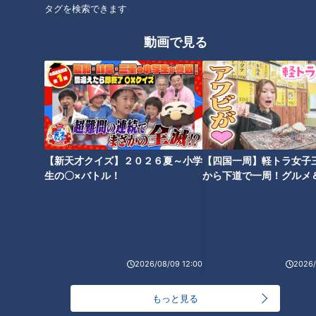
タグを検索できます
動画で見る
【要潤】『アレ！』
【勝地涼】『うぶな男とフェア
リーテイル』
【新天才クイズ】２０２６夏～小学
【四国一周】軽トラ女子
生の〇×バトル！
から下道で一周！グルメ
イブ⑳
2026/08/09 12:00
2026/
ランキング
RANKING
もっと見る