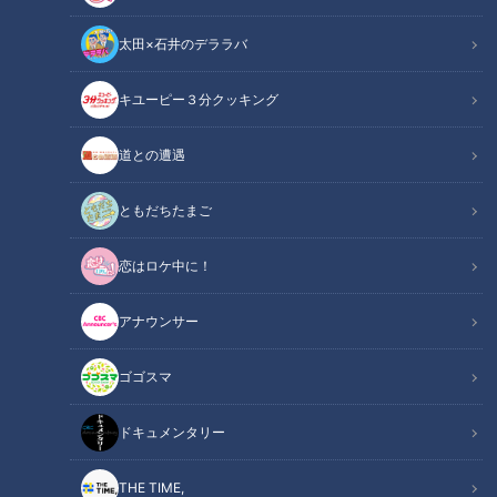
太田×石井のデララバ
『百合子』柴田理恵（スジナシ）
キユーピー３分クッキング
この記事の画像
（全1枚）
道との遭遇
ともだちたまご
恋はロケ中に！
アナウンサー
記事に戻る
ゴゴスマ
この記事を見たあなたへのおすすめ
ドキュメンタリー
THE TIME,