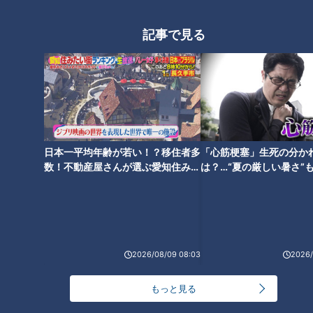
24時間
週間
月間
記事で見る
NEW
「心筋梗塞」生死の分かれ道は？…“夏の厳しい暑
1
さ”もきっかけに！発症前のキケンなサインと対処
法
「すごい痩せましたね！」…世界一楽なスクワッ
ト！？ダイエットのスペシャリストに学ぶ「無理な
2
くやせる方法」
日本一平均年齢が若い！？移住者多
「心筋梗塞」生死の分か
数！不動産屋さんが選ぶ愛知住みた
は？…“夏の厳しい暑さ”
「夏の脳梗塞」熱中症に似ている！？…生死の分か
い街ランキング1位は？
に！発症前のキケンなサ
れ道！経験者から学ぶ“発症時の身体の異変”
法
3
ＣＢＣ小川実桜アナ、呪術廻戦展で痛感した「自分
2026/08/09 08:03
2026/
に一番遠い職業」
もっと見る
大学のサークルで増える？複数のスポーツを融合さ