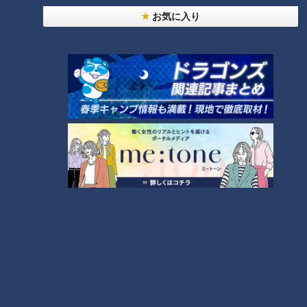
せた「ピックルボール」
お気に入り
助かった命を守るには？熊本地震、初の災害関連死
か
4
友廣アナの自転車旅｜愛知・蒲郡市へ！三河湾ぐる
っと125kmの自転車旅！【チャント！特集】
7
5
6
「人を狂わせる魅力がある」道マニア・鹿取茂雄が
惚れ込んだレンガの橋梁とは？未公開の道3選
8
脱水で血液ドロドロ!?『夏の脳梗塞』…命を守る運
命の分かれ道は？「脳梗塞」から身を守る方法
9
「高血圧」たったこれだけ!?簡単に血圧を下げる方