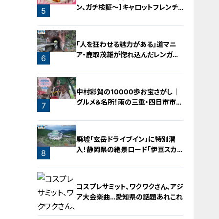
ン、ガチ検証～】キャロットフレンチ
5
ロースト
「人を狂わせる魅力がある」道マニ
ア・鹿取茂雄が惚れ込んだレンガの
6
橋梁とは？未公開の道3選
中村彩賀の10000歩お宝さがし｜
グルメ＆名所！雨の三重・四日市市で
7
お宝探し【チャント！特集】
廃墟「玄岳ドライブイン」に特別潜
入！静岡県の絶景ロード「伊豆スカイ
8
ライン」の歴史と魅力に迫る
コスプレサミット、ワクワクさん、アジ
ア大会楽曲…愛知県の話題あれこれ