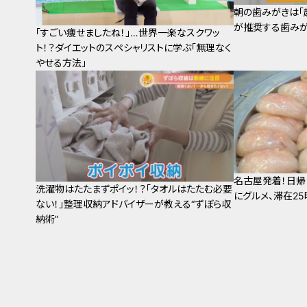
朝の歯みがきは「
が推奨する歯みが
「すごい痩せましたね！」…世界一楽なスクワッ
ト！？ダイエットのスペシャリストに学ぶ「無理なく
やせる方法」
名古屋発着！日帰
洗濯物はたたまずポイッ！？「タオルはたたむ必要
にグルメ、滞在2
ない！」整理収納アドバイザーが教える“ずぼら収
納術”