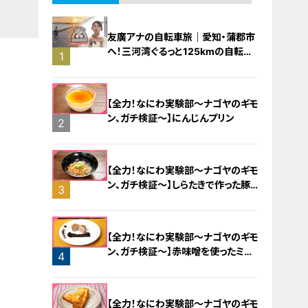
友廣アナの自転車旅｜愛知・蒲郡市
へ！三河湾ぐるっと125kmの自転車
1
旅！【チャント！特集】
【全力！なにわ実験部～ナゴヤのギモ
ン、ガチ検証～】にんじんプリン
2
【全力！なにわ実験部～ナゴヤのギモ
ン、ガチ検証～】しらたきで作った豚
3
バラミンチの油そば
【全力！なにわ実験部～ナゴヤのギモ
ン、ガチ検証～】赤味噌を使ったミル
4
フィーユ味噌トンカツ
【全力！なにわ実験部～ナゴヤのギモ