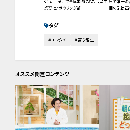
く！両手投げで全国制覇の『名古屋工
県で唯一の
業高校』ボウリング部
目の栄徳高
とは…。
タグ
エンタメ
富永啓生
オススメ関連コンテンツ