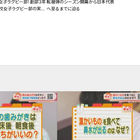
女子ラグビー部！創部3年
転被弾のシーズン開幕から日本代表
校女子ラグビー部の実力
へ至るまでに迫る