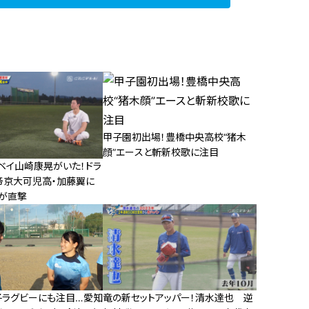
甲子園初出場！豊橋中央高校“猪木
顔”エースと斬新校歌に注目
ベイ山崎康晃がいた！ドラ
帝京大可児高・加藤翼に
が直撃
女子ラグビーにも注目…愛知
竜の新セットアッパー！清水達也 逆