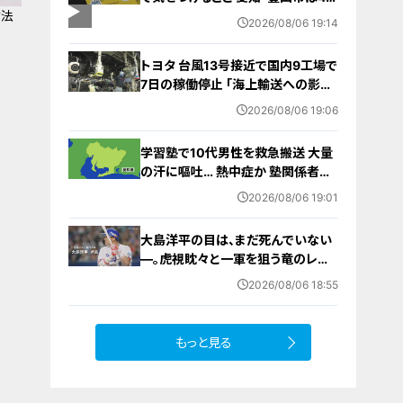
方法
前からマニュアル作成 最悪の場合
2026/08/06 19:14
死に至る｢エコノミークラス症候群｣
！
にならないために
トヨタ 台風13号接近で国内9工場で
7日の稼働停止 ｢海上輸送への影響
を踏まえ判断｣ 夏季連休明けの17日
2026/08/06 19:06
から再開予定
学習塾で10代男性を救急搬送 大量
の汗に嘔吐… 熱中症か 塾関係者が
消防に通報 名古屋
2026/08/06 19:01
大島洋平の目は、まだ死んでいない
―。虎視眈々と一軍を狙う竜のレジ
ェンドが明かした現状とドラゴンズ
2026/08/06 18:55
への思い
もっと見る