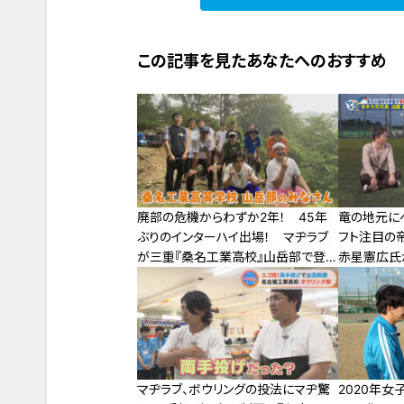
この記事を見たあなたへのおすすめ
廃部の危機からわずか2年！ 45年
竜の地元に
ぶりのインターハイ出場！ マヂラブ
フト注目の
が三重『桑名工業高校』山岳部で登
赤星憲広氏
山の魅力を探る！
マヂラブ、ボウリングの投法にマヂ驚
2020年