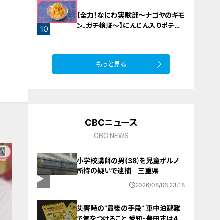
【全力！なにわ実験部～ナゴヤのギモ
ン、ガチ検証～】にんじん入りポテト
10
サラダ
9
もっと見る
CBCニュース
CBC NEWS
小学校講師の男(38)を児童ポルノ
所持の疑いで逮捕 三重県
2026/08/06 23:18
災害時の“最後の手段” 車中泊避難
で気をつけること 愛知･豊田市は4年