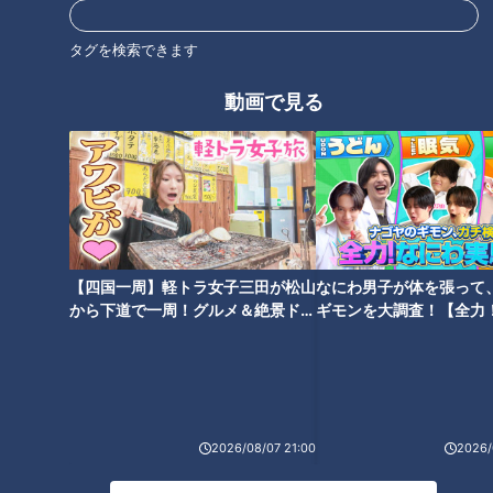
タグを検索できます
ランキング
RANKING
動画で見る
24時間
週間
月間
友廣アナの自転車旅｜愛知・蒲郡市へ！三河湾ぐる
っと125kmの自転車旅！【チャント！特集】
1
【四国一周】軽トラ女子三田が松山
なにわ男子が体を張って
美味しさと栄養、ダブルでアップ！とうもろこしの
から下道で一周！グルメ＆絶景ドラ
ギモンを大調査！【全力
バター醤油炊き込みご飯
イブ⑳
験部～ナゴヤのギモン、
～】
「人を狂わせる魅力がある」道マニア・鹿取茂雄が
惚れ込んだレンガの橋梁とは？未公開の道3選
3
2026/08/07 21:00
2026/