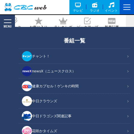
テレビ
ラジオ
イベント
MENU
ニュース
お気に入り
ランキング
ピックアップ
新着記事
CBC MAGAZINE
番組一覧
中日OB・川上憲伸が解説。日本代表で
投げる難しさとは？
チャント！
記事に戻る
newsX（ニュースクロス）
健康カプセル！ゲンキの時間
中日OB・川上憲伸が解説。日本代表で投げる難しさとは？
中日クラウンズ
この記事の画像
（全1枚）
中日ドラゴンズ関連記事
花咲かタイムズ