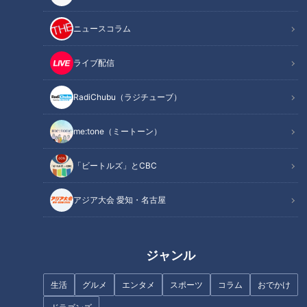
中日OB・中村武志が解説。自分
中日OB・川上憲伸が語る。意表
ニュースコラム
と高橋周平選手のダメな共通点
を突いてくるこんなバッターは
とは？
嫌だ
ライブ配信
RadiChubu（ラジチューブ）
me:tone（ミートーン）
中日OB・牛島和彦が解説。OP
中日OB・川上憲伸が解説。今年
戦不調でも柳裕也投手が期待で
のキーマン、中西聖輝投手に必
「ビートルズ」とCBC
きる理由
要なこと
タグ
アジア大会 愛知・名古屋
野球
なるほど
ラジチューブ
ジャンル
生活
グルメ
エンタメ
スポーツ
コラム
おでかけ
オススメ関連コンテンツ