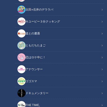
太田×石井のデララバ
キユーピー３分クッキング
記事に戻る
道との遭遇
この記事を見たあなたへのおすすめ
ともだちたまご
恋はロケ中に！
中日OB・中村武志が解説。中継
アナウンサー
ぎ陣が炎上した理由とは？
侍ジャパン髙橋宏斗がWBC前に
ゴゴスマ
マエケンと熱論！～投手にとっ
て大切なこと
ドキュメンタリー
THE TIME,