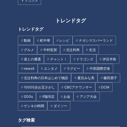
ドラゴンズ
中日OB・川上憲伸、北京五輪負
中日OB・川上憲伸が解説。日本
け投手。帰国のつらさを吐露
代表で投げる難しさとは？
トレンドタグ
トレンドタグ
今日のスポ音は…！！
リアルリスナー参加番組
動画
町中華
レシピ
ナガシマスパーランド
高校野球7イニング制導入検討
グルメ
中村彩賀
北辻利寿
生活
問題、ドラゴンズOBの意見は？
道との遭遇
チャント！
ドラゴンズ
伊豆半島
newsX
エンタメ
ラグビー
中部国際空港
北辻利寿の日本はじめて物語
夏目みな美
藤田朋子
10000歩お宝さがし
CBCアナウンサー
DCM
SDGs
if珈琲店
お金
アジア大会
ゲンキの時間
ダイソー
タグ検索