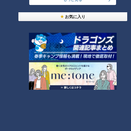
本場アメリカの味に舌鼓！ボリューム満点グルメか
らレトロ史料館まで！愛知・東海市の感動スポット
9
3選
お気に入り
7
弁当3個で3万円？PayPay会計ミスで店員のひと言
にイラッ
もっと見る
CBCニュース
CBC NEWS
10
医療費10割自己負担も… 期限切れでも使えた従来
の健康保険証はついに終了 8月以降起こりうるマイ
ナ保険証の“落とし穴” 注意すべき2つの有効期限
2026/08/08 08:00
【速報】クマに襲われ男性がケガ ランニング中…人