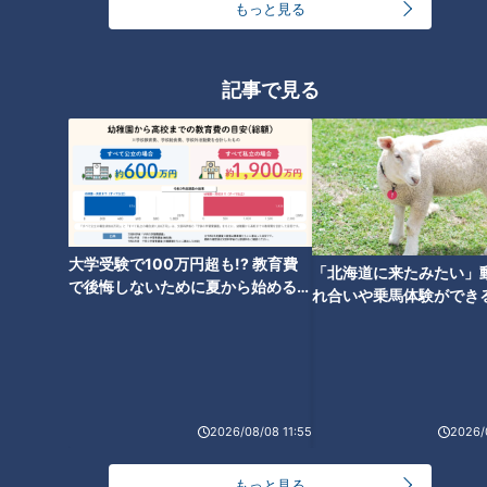
大学のサークルで増える？複数のスポーツを融合さ
もっと見る
せた「ピックルボール」
2
記事で見る
コスプレサミット、ワクワクさん、アジア大会楽
曲…愛知県の話題あれこれ
マヂラブ野田が美味しさにうなった！ お値段格
安！人気レストランを運営するのは『名古屋辻学園
6
調理専門学校』の生徒たち
大学受験で100万円超も!? 教育費
「北海道に来たみたい」
4
で後悔しないために夏から始めるお
れ合いや乗馬体験ができ
オカルトコレクター田中俊行、呪物600体に部屋を
金の準備術とは
ススメ！不動産屋さんが
奪われ寝床は廊下？
とは
5
都市伝説となった「柳橋駅」設置計画 リニアで脚
光を浴びた再検討の機運
8
2026/08/08 11:55
2026/
もっと見る