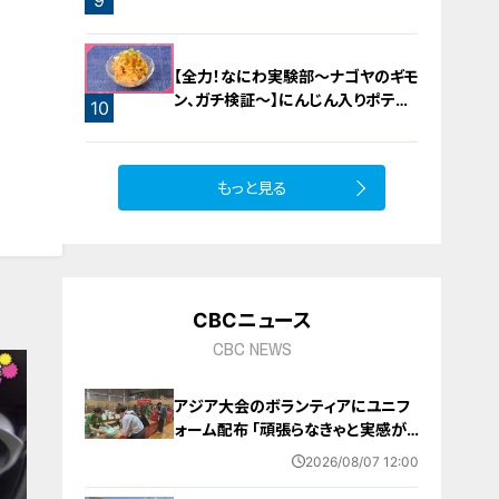
9
お宝探し【チャント！特集】
【全力！なにわ実験部～ナゴヤのギモ
ン、ガチ検証～】にんじん入りポテト
10
サラダ
もっと見る
CBCニュース
CBC NEWS
アジア大会のボランティアにユニフ
ォーム配布 ｢頑張らなきゃと実感が
湧いた｣ 名古屋･中区の愛知県体育
2026/08/07 12:00
館