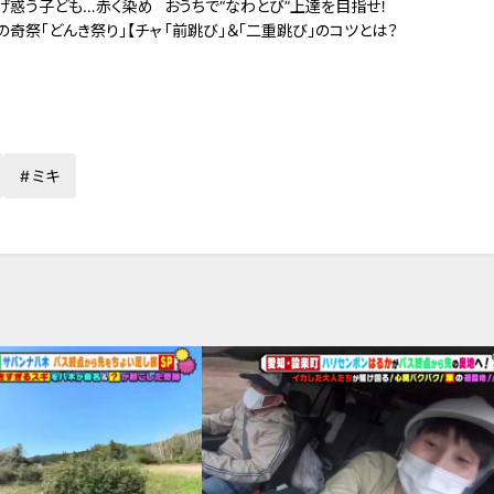
げ惑う子ども…赤く染め
おうちで“なわとび”上達を目指せ！
奇祭「どんき祭り」【チャ
「前跳び」＆「二重跳び」のコツとは？
ミキ