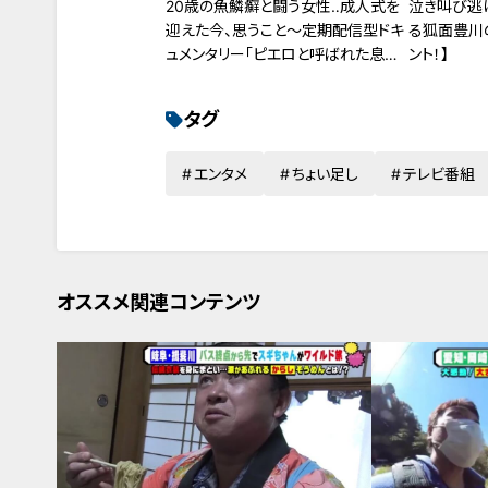
20歳の魚鱗癬と闘う女性‥成人式を
泣き叫び逃
迎えた今、思うこと～定期配信型ドキ
る狐面豊川の
ュメンタリー「ピエロと呼ばれた息子」
ント！】
第86話
タグ
エンタメ
ちょい足し
テレビ番組
オススメ関連コンテンツ