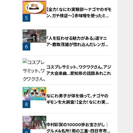
【全力！なにわ実験部～ナゴヤのギモ
ン、ガチ検証～】赤味噌を使ったミル
5
フィーユ味噌トンカツ
「人を狂わせる魅力がある」道マニ
ア・鹿取茂雄が惚れ込んだレンガの
6
橋梁とは？未公開の道3選
コスプレサミット、ワクワクさん、アジ
ア大会楽曲…愛知県の話題あれこれ
なにわ男子が体を張って、ナゴヤの
ギモンを大調査！【全力！なにわ実験
8
部～ナゴヤのギモン、ガチ検証～】
7
中村彩賀の10000歩お宝さがし｜
グルメ＆名所！雨の三重・四日市市で