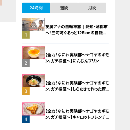
24時間
週間
月間
友廣アナの自転車旅｜愛知・蒲郡市
へ！三河湾ぐるっと125kmの自転車
1
旅！【チャント！特集】
【全力！なにわ実験部～ナゴヤのギモ
ン、ガチ検証～】にんじんプリン
2
【全力！なにわ実験部～ナゴヤのギモ
ン、ガチ検証～】しらたきで作った豚
3
バラミンチの油そば
【全力！なにわ実験部～ナゴヤのギモ
ン、ガチ検証～】キャロットフレンチ
4
ロースト