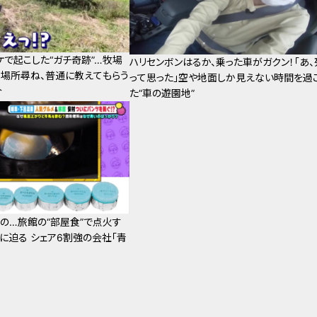
ケで起こした“ガチ奇跡”…牧場
ハリセンボンはるか、乗った車がガクン！「あ、
場所尋ね、普通に教えてもらう
って思った」空や地面しか見えない時間を過
介
た“車の遊園地”
の…旅館の“部屋食”で点火す
謎に迫る シェア6割強の会社「青