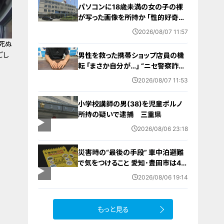
パソコンに18歳未満の女の子の裸
が写った画像を所持か ｢性的好奇心
を満たす目的｣ 小学校講師の38歳
2026/08/07 11:57
男を逮捕 自宅からはAIで生成したと
死ぬ
みられる性的画像も
ごし
男性を救った携帯ショップ店員の機
転 ｢まさか自分が…｣ “ニセ警察詐
欺”を間一髪で防ぐ 被害者が語る事
2026/08/07 11:53
件の一部始終
小学校講師の男(38)を児童ポルノ
所持の疑いで逮捕 三重県
2026/08/06 23:18
災害時の“最後の手段” 車中泊避難
で気をつけること 愛知･豊田市は4年
前からマニュアル作成 最悪の場合
2026/08/06 19:14
死に至る｢エコノミークラス症候群｣
にならないために
もっと見る