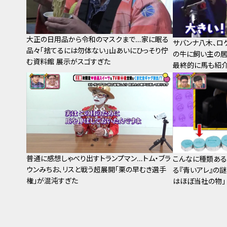
大正の日用品から令和のマスクまで…家に眠る
サバンナ八木、ロ
品々「捨てるには勿体ない」山あいにひっそり佇
の牛に飼い主の居
む資料館 展示がスゴすぎた
最終的に馬も紹
普通に感想しゃべり出すトランプマン…トム・ブラ
こんなに種類ある
ウンみちお、リスと戦う超展開「栗の早むき選手
る『青いアレ』の
権」が混沌すぎた
はほぼ当社の物」