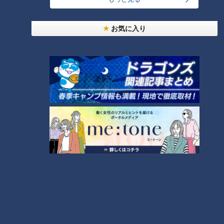
ランキング
RANKING
お気に入り
24時間
週間
月間
友廣アナの自転車旅｜愛知・蒲郡市へ！三河湾ぐる
っと125kmの自転車旅！【チャント！特集】
1
コスプレサミット、ワクワクさん、アジア大会楽
曲…愛知県の話題あれこれ
美味しさと栄養、ダブルでアップ！とうもろこしの
バター醤油炊き込みご飯
【全力！なにわ実験部～ナゴヤのギモン、ガチ検証
～】にんじんプリン
4