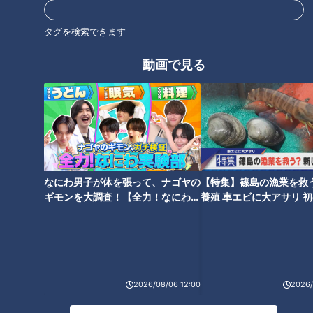
タグを検索できます
動画で見る
大正の日用品から令和のマスク
サバンナ八木、ロケで起こし
まで…家に眠る品々「捨てるに
た“ガチ奇跡”…牧場の牛に飼い主
は勿体ない」山あいにひっそり
の居場所尋ね、普通に教えても
佇む資料館 展示がスゴすぎた
らう 最終的に馬も紹介
なにわ男子が体を張って、ナゴヤの
【特集】篠島の漁業を救
ギモンを大調査！【全力！なにわ実
養殖 車エビに大アサリ 
験部～ナゴヤのギモン、ガチ検証
【newsX】
～】
普通に感想しゃべり出すトラン
プマン…トム・ブラウンみち
ハリセンボンはるか、乗った車
お、リスと戦う超展開「栗の早
がガクン！「あ、死ぬって思っ
むき選手権」が混沌すぎた
2026/08/06 12:00
2026/
た」空や地面しか見えない時間
を過ごした“車の遊園地”