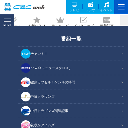
テレビ
ラジオ
イベント
MENU
ニュース
お気に入り
ランキング
ピックアップ
新着記事
CBC MAGAZINE
番組一覧
うますぎ謙信…あの『料理の鉄人』に勝
利した料理人に勝利した料理人が考案
チャント！
「忍者キングダム」の伊勢うどんが無敵
newsX（ニュースクロス）
記事に戻る
健康カプセル！ゲンキの時間
中日クラウンズ
中日ドラゴンズ関連記事
花咲かタイムズ