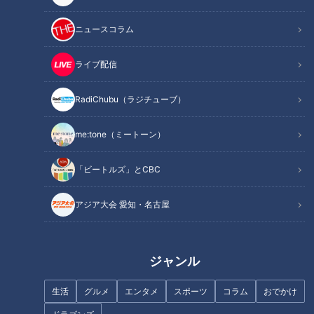
記事に戻る
ニュースコラム
この記事を見たあなたへのおすすめ
ライブ配信
RadiChubu（ラジチューブ）
フランス人は菓子店「シャトレ
me:tone（ミートーン）
ーゼ」の店名に顔を赤らめる？
「みたらし」じゃないんです！
「ビートルズ」とCBC
黒蜜の甘さ引き立つ伊勢市伝統
の銘菓「みつだんご」。三重県
伊勢市でなりゆきグルメ旅
アジア大会 愛知・名古屋
ジャンル
生活
グルメ
エンタメ
スポーツ
コラム
おでかけ
【２つの大家族を徹底比較】個
20歳の魚鱗癬と闘う女性‥成人
性的すぎるハンバーグの作り
式を迎えた今、思うこと～定期