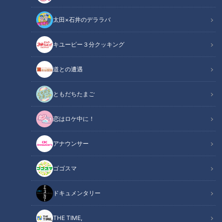
太田×石井のデララバ
キユーピー３分クッキング
CBCテレビ『ちょい足し』
道との遭遇
この記事の画像
（全7枚）
ともだちたまご
恋はロケ中に！
アナウンサー
ゴゴスマ
ドキュメンタリー
THE TIME,