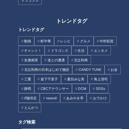
ドラゴンズ
方！
配信型ドキュメンタリー「ピエ
ロと呼ばれた息子」第86話
トレンドタグ
トレンドタグ
動画
町中華
レシピ
グルメ
中村彩賀
泣き叫び逃げ惑う子ども…赤く
おうちで“なわとび”上達を目指
チャント！
ドラゴンズ
生活
エンタメ
染める狐面豊川の奇祭「どんき
せ！「前跳び」＆「二重跳び」
友廣南実
道との遭遇
北辻利寿
祭り」【チャント！】
のコツとは？
北辻利寿の日本はじめて物語
CANDY TUNE
お金
タグ
三重
坂下千里子
夏目みな美
角上清司
エンタメ
ちょい足し
テレビ番組
ミキ
静岡
CBCアナウンサー
DCM
SDGs
if珈琲店
newsX
あみやき亭
おでかけ
とんかつ
オススメ関連コンテンツ
タグ検索