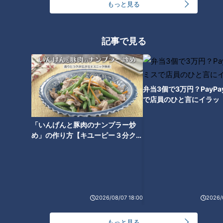
もっと見る
記事で見る
こんなに種類あるの…旅館の“部
屋食”で点火する『青いアレ』の
謎に迫る シェア6割強の会社
弁当3個で3万円？PayP
「青はほぼ当社の物」
で店員のひと言にイラッ
「いんげんと豚肉のナンプラー炒
め」の作り方【キユーピー３分クッ
キング】
2026/08/07 18:00
2026/
もっと見る