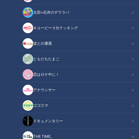
太田×石井のデララバ
キユーピー３分クッキング
CBCテレビ『ちょい足し』
道との遭遇
この記事の画像
（全7枚）
ともだちたまご
恋はロケ中に！
アナウンサー
ゴゴスマ
ドキュメンタリー
THE TIME,