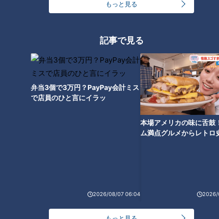
もっと見る
記事で見る
こんなに種類あるの…旅館の“部
屋食”で点火する『青いアレ』の
謎に迫る シェア6割強の会社
弁当3個で3万円？PayPay会計ミス
「青はほぼ当社の物」
で店員のひと言にイラッ
本場アメリカの味に舌鼓
ム満点グルメからレトロ
で！愛知・東海市の感動
選
2026/08/07 06:04
2026/
もっと見る