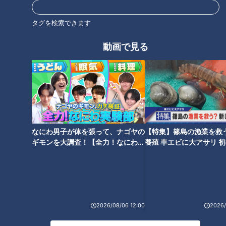
タグを検索できます
動画で見る
大正の日用品から令和のマスク
サバンナ八木、ロケで起こし
まで…家に眠る品々「捨てるに
た“ガチ奇跡”…牧場の牛に飼い主
は勿体ない」山あいにひっそり
の居場所尋ね、普通に教えても
佇む資料館 展示がスゴすぎた
らう 最終的に馬も紹介
なにわ男子が体を張って、ナゴヤの
【特集】篠島の漁業を救
ギモンを大調査！【全力！なにわ実
養殖 車エビに大アサリ 
験部～ナゴヤのギモン、ガチ検証
【newsX】
～】
普通に感想しゃべり出すトラン
プマン…トム・ブラウンみち
ハリセンボンはるか、乗った車
お、リスと戦う超展開「栗の早
がガクン！「あ、死ぬって思っ
むき選手権」が混沌すぎた
2026/08/06 12:00
2026/
た」空や地面しか見えない時間
を過ごした“車の遊園地”