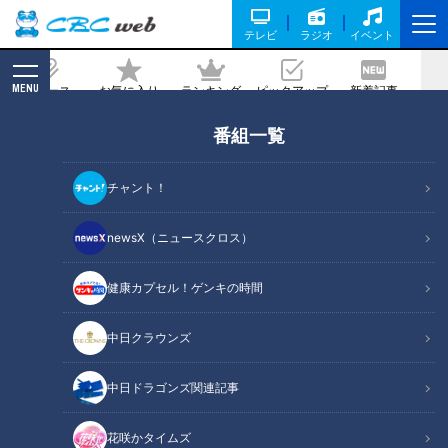
テレビ
ラジオ
イベント
MENU
ニュース
お気に入り
ランキング
ピックアップ
新着記事
CBC MAGAZINE
番組一覧
うますぎ謙信…あの『料理の鉄人』に勝
利した料理人に勝利した料理人が考案
チャント！
「忍者キングダム」の伊勢うどんが無敵
newsX（ニュースクロス）
記事に戻る
健康カプセル！ゲンキの時間
中日クラウンズ
中日ドラゴンズ関連記事
花咲かタイムズ