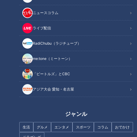
記事に戻る
ニュースコラム
この記事を見たあなたへのおすすめ
ライブ配信
RadiChubu（ラジチューブ）
フランス人は菓子店「シャトレ
me:tone（ミートーン）
ーゼ」の店名に顔を赤らめる？
「みたらし」じゃないんです！
「ビートルズ」とCBC
黒蜜の甘さ引き立つ伊勢市伝統
の銘菓「みつだんご」。三重県
伊勢市でなりゆきグルメ旅
アジア大会 愛知・名古屋
ジャンル
生活
グルメ
エンタメ
スポーツ
コラム
おでかけ
【２つの大家族を徹底比較】個
20歳の魚鱗癬と闘う女性‥成人
性的すぎるハンバーグの作り
式を迎えた今、思うこと～定期