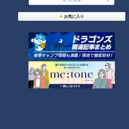
ランキング
RANKING
お気に入り
24時間
週間
月間
友廣アナの自転車旅｜愛知・蒲郡市へ！三河湾ぐる
っと125kmの自転車旅！【チャント！特集】
1
コスプレサミット、ワクワクさん、アジア大会楽
曲…愛知県の話題あれこれ
美味しさと栄養、ダブルでアップ！とうもろこしの
バター醤油炊き込みご飯
なにわ男子が体を張って、ナゴヤのギモンを大調
査！【全力！なにわ実験部～ナゴヤのギモン、ガチ
4