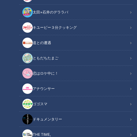
太田×石井のデララバ
キユーピー３分クッキング
道との遭遇
ともだちたまご
恋はロケ中に！
アナウンサー
イケメンぞろいの『男子新体操部』にパンサー向井が潜入。人気漫画
ゴゴスマ
『バキ』の180度開脚も披露してくれました！！
ドキュメンタリー
この記事の画像
（全6枚）
THE TIME,