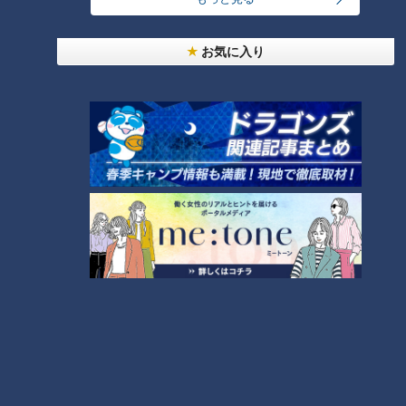
お気に入り
ランキング
RANKING
24時間
週間
月間
友廣アナの自転車旅｜愛知・蒲郡市へ！三河湾ぐる
っと125kmの自転車旅！【チャント！特集】
1
大学のサークルで増える？複数のスポーツを融合さ