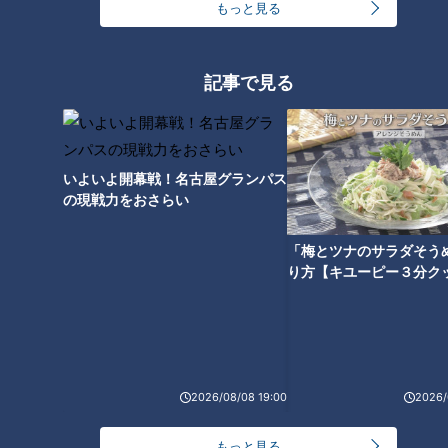
もっと見る
記事で見る
「（パンサー尾形の）サンキュ
藤井聡太五冠も食べた「ぴより
ー！のパクリですね」ネルソン
ん」が累計販売数200万ぴよ突
ズ・和田まんじゅう…名古 屋の
破 新商品も発売
いよいよ開幕戦！名古屋グランパス
番組でどさくさ紛れに明かす
の現戦力をおさらい
「まんじゅう～！」
「梅とツナのサラダそう
り方【キユーピー３分ク
みちょぱ「怖い怖い…」ロケで
山道進む芸人に“不可解現象”頻
発 既視感ある看板や人々 道端
の真新しい手帳に『2015年』
2026/08/08 19:00
2026/
もっと見る