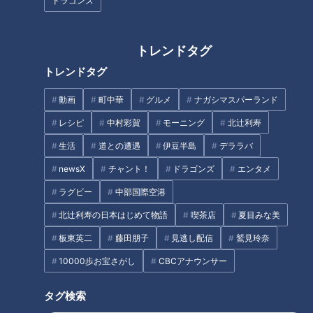
ドラゴンズ
プに酔いしれた日～ドラゴンズ
ラゴンズ立浪、現役時代キャン
９０周年の熱き記憶②～
プ笑い話！威風堂々と滞在時間
5分で球場を去る！
トレンドタグ
トレンドタグ
動画
町中華
グルメ
ナガシマスパーランド
レシピ
中村彩賀
モーニング
北辻利寿
愛知県唯一の文化部!? 愛知県扶
強い！これで優勝できないワケ
生活
道との遭遇
伊豆半島
デララバ
桑町『誠信高校』ボディメイク
がない！落合野球の真髄～ドラ
部で自分と向き合う筋肉系高校
ゴンズ2000年代～
newsX
チャント！
ドラゴンズ
エンタメ
生たちとマヂラブが出会う！
ラグビー
中部国際空港
北辻利寿の日本はじめて物語
喫茶店
夏目みな美
板東英二
藤田朋子
見逃し配信
鷲見玲奈
10000歩お宝さがし
CBCアナウンサー
ドラゴンズこの半世紀のキーパ
ーソン！それは “燃える男” “闘
タグ検索
将” 星野仙一
名古屋の天才ゴルフ少年！CBC