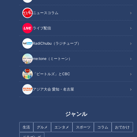
ニュースコラム
ライブ配信
RadiChubu（ラジチューブ）
me:tone（ミートーン）
記事に戻る
「ビートルズ」とCBC
この記事を見たあなたへのおすすめ
アジア大会 愛知・名古屋
ジャンル
生活
グルメ
エンタメ
スポーツ
コラム
おでかけ
“闘将”星野仙一のリーダーシッ
谷繁今だから話す！ミスタード