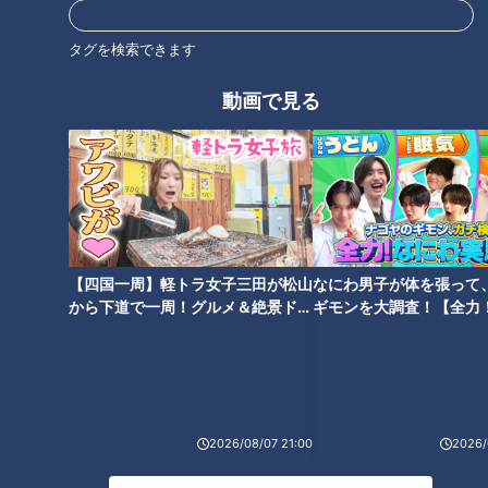
斉藤アナが『THE TIME，』初
登場！
タグを検索できます
タグ
動画で見る
おでかけ
教育
パンサー
向井慧
オススメ関連コンテンツ
【四国一周】軽トラ女子三田が松山
なにわ男子が体を張って
から下道で一周！グルメ＆絶景ドラ
ギモンを大調査！【全力
イブ⑳
験部～ナゴヤのギモン、
～】
ギャル曽根のテクニック恐るべ
王林「東京は怖いけど、まだ怖
し…焼肉食べ放題に挑む前に知
くない」初の三重県でよもや
2026/08/07 21:00
2026/
っておくべき“大食い裏技”「食
の“緊急事態” 山中に響いたスタ
べた分がゼロになる」
ッフの声「避難！」