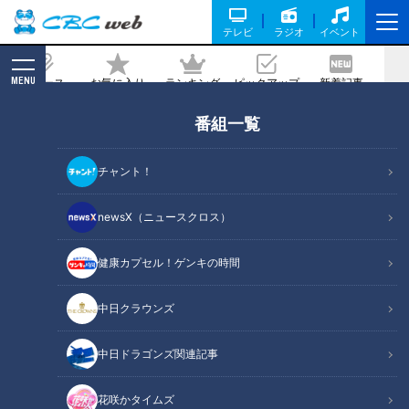
テレビ
ラジオ
イベント
MENU
ニュース
お気に入り
ランキング
ピックアップ
新着記事
CBC MAGAZINE
番組一覧
イケメンぞろいの『男子新体操部』にパ
ンサー向井が潜入。人気漫画『バキ』の
チャント！
180度開脚も披露してくれました！！
newsX（ニュースクロス）
記事に戻る
健康カプセル！ゲンキの時間
中日クラウンズ
中日ドラゴンズ関連記事
花咲かタイムズ