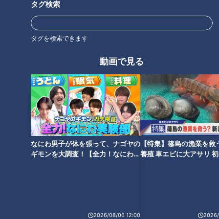
タグ検索
北辻利寿
コラム
ハンドドライヤー
北辻利寿の日本はじめて物語
東西南北論説風
タグを検索できます
動画で見る
オススメ関連コンテンツ
なにわ男子が体を張って、ナゴヤの
【特集】篠島の漁業を救
ギモンを大調査！【全力！なにわ実
養殖 車エビに大アサリ 
「ヘアドライヤー」髪を乾かす
どんな食器も、どんな汚れも洗
験部～ナゴヤのギモン、ガチ検証
【newsX】
道具から美容の必需品に進化さ
い流す！ニッポンの「食洗機」
～】
せたニッポン開発魂
が越えたハードル
2026/08/06 12:00
2026/