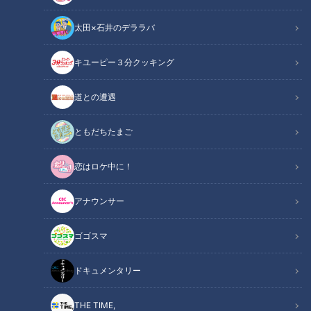
太田×石井のデララバ
キユーピー３分クッキング
道との遭遇
ともだちたまご
「原理モデル」提供：三菱電機株式会社
恋はロケ中に！
この記事の画像
（全7枚）
アナウンサー
ゴゴスマ
ドキュメンタリー
THE TIME,