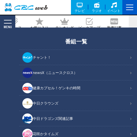
テレビ
ラジオ
イベント
MENU
ニュース
お気に入り
ランキング
ピックアップ
新着記事
CBC MAGAZINE
番組一覧
高速風で“水滴を吹き飛ばす”～日本製
「ハンドドライヤー」驚きの発想と開発
チャント！
史
newsX（ニュースクロス）
記事に戻る
健康カプセル！ゲンキの時間
中日クラウンズ
中日ドラゴンズ関連記事
花咲かタイムズ