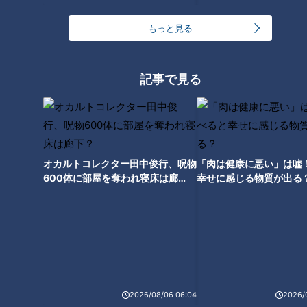
もっと見る
扉の数だけ機能も魅力も増え
記事で見る
る！日本製「電気冷蔵庫」めざ
ましい進化の歩み
日本で誕生した「マッサージチ
ェア」～究極の“揉み心地”を追
求した開発魂
オカルトコレクター田中俊行、呪物
「肉は健康に悪い」は嘘
600体に部屋を奪われ寝床は廊
幸せに感じる物質が出る
下？
米国で出会った電気カミソリに
2026/08/06 06:04
2026/
魅せられた！国産「シェーバ