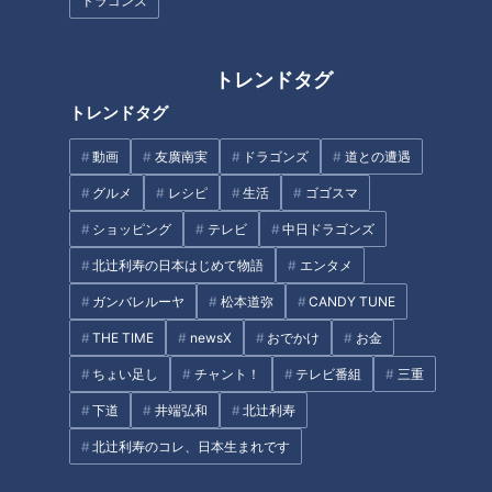
ドラゴンズ
トレンドタグ
「麻辣(マーラー)香味から揚
トレンドタグ
「マスキングテープ」そのカラ
げ」の作り方【キユーピー３分
フルな魅力～工業用から大変身
クッキング】
動画
友廣南実
ドラゴンズ
道との遭遇
させた驚きの発想
グルメ
レシピ
生活
ゴゴスマ
ショッピング
テレビ
中日ドラゴンズ
北辻利寿の日本はじめて物語
エンタメ
ガンバレルーヤ
松本道弥
CANDY TUNE
「名古屋めし」に仲間入り！カ
THE TIME
newsX
おでかけ
お金
レー煮込みうどんが人気上昇中
昭和の珍品おもちゃ～オスとメ
ちょい足し
チャント！
テレビ番組
三重
～大竹敏之のシン・名古屋めし
スを判別する不思議なペンダン
下道
井端弘和
北辻利寿
トを覚えていますか？
北辻利寿のコレ、日本生まれです
タグ