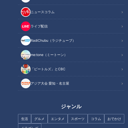
ニュースコラム
ライブ配信
記事に戻る
RadiChubu（ラジチューブ）
この記事を見たあなたへのおすすめ
me:tone（ミートーン）
「ビートルズ」とCBC
アジア大会 愛知・名古屋
ブーム到来!? 古くて新しい名古
日本生まれ！鉛筆型・水性イン
屋めし「小倉トースト」～大竹
ク・ゲルインクの魅力～ボール
敏之の「シン・名古屋めし」
ジャンル
ペンはじめて物語（１）
生活
グルメ
エンタメ
スポーツ
コラム
おでかけ