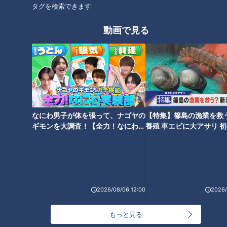
まるでウォータースライダー！
タグを検索できます
近鉄特急「ひのとり」展望席最
【特集】ごみか資源か 住宅地に
前列を初体験
動画で見る
巨大な山 業者は「油にリサイ
クルできる」【newsX】
フランス人は菓子店「シャトレ
なにわ男子が体を張って、ナゴヤの
【特集】篠島の漁業を救
ーゼ」の店名に顔を赤らめる？
思い出の地「佐渡島」へ！“廃
ギモンを大調査！【全力！なにわ実
養殖 車エビに大アサリ 
道”に人生を捧げる道マニア・石
験部～ナゴヤのギモン、ガチ検証
【newsX】
井あつこの佐渡島一周ドライブ
～】
旅
2026/08/06 12:00
2026/
地元の歴史的イベントをどこよ
りもアツく生放送！CBCテレビ
もっと見る
平日午前の新番組「推そうぜ！
中村彩賀の10000歩お宝さがし