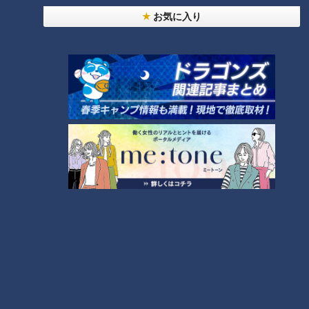
道具から美容の必需品に進化さ
お気に入り
せたニッポン開発魂
自分の耳の中をスマホで見なが
ら耳掃除！究極の欲求を実現し
た「耳かき」の歴史
暮らしの必需品「電気洗濯
体温計はじめて物語～健康と命
機」、“洗う”ことを追求したニ
を守りたい！国産の「体温計」
ッポンの挑戦と開発の歩み
作りにかけた町工場の熱き心意
気