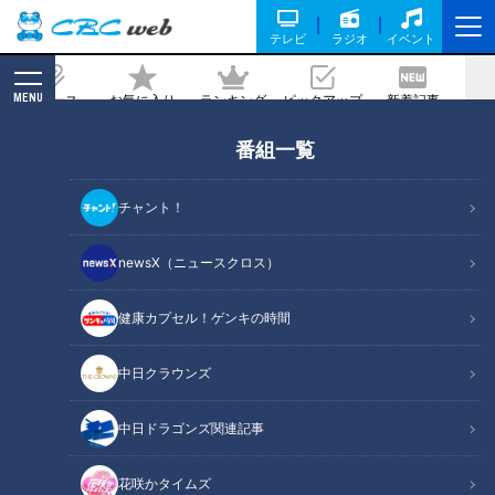
テレビ
ラジオ
イベント
MENU
ニュース
お気に入り
ランキング
ピックアップ
新着記事
CBC MAGAZINE
番組一覧
米国で出会った電気カミソリに魅せられ
た！国産「シェーバー」夢の開発物語
チャント！
記事に戻る
newsX（ニュースクロス）
健康カプセル！ゲンキの時間
中日クラウンズ
中日ドラゴンズ関連記事
花咲かタイムズ