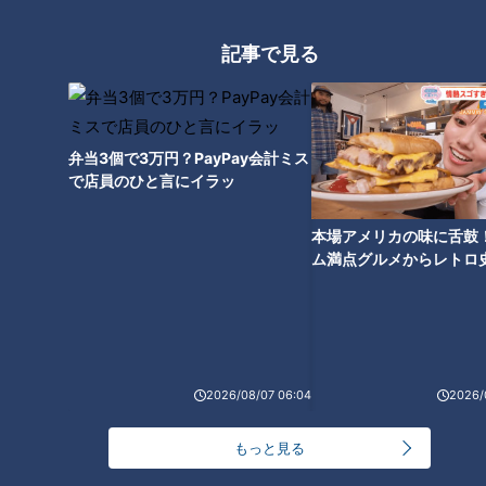
アジア大会 愛知・名古屋」９
｜IGアリーナ周辺でお宝スポッ
月１４日スタート！
ト探し！【チャント！特集】
記事で見る
タグ
北辻利寿
コラム
シェーバー
弁当3個で3万円？PayPay会計ミス
北辻利寿の日本はじめて物語
東西南北論説風
で店員のひと言にイラッ
本場アメリカの味に舌鼓
ム満点グルメからレトロ
オススメ関連コンテンツ
で！愛知・東海市の感動
選
2026/08/07 06:04
2026/
もっと見る
「ヘアドライヤー」髪を乾かす