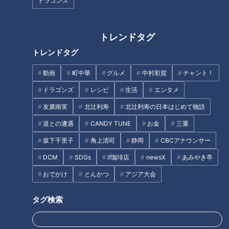
この記事の画像
（全7枚）
ドラゴンズ
トレンドタグ
トレンドタグ
動画
町中華
グルメ
中村彩賀
チャント！
ドラゴンズ
レシピ
生活
エンタメ
友廣南実
北辻利寿
北辻利寿の日本はじめて物語
道との遭遇
CANDY TUNE
お金
三重
坂下千里子
角上清司
静岡
CBCアナウンサー
記事に戻る
DCM
SDGs
if珈琲店
newsX
あみやき亭
この記事を見たあなたへのおすすめ
おでかけ
とんかつ
アジア大会
タグ検索