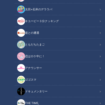
太田×石井のデララバ
キユーピー３分クッキング
道との遭遇
ともだちたまご
恋はロケ中に！
アナウンサー
ゴゴスマ
ドキュメンタリー
THE TIME,