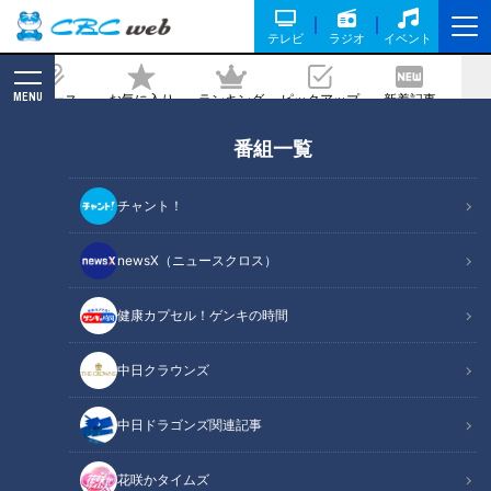
テレビ
ラジオ
イベント
MENU
ニュース
お気に入り
ランキング
ピックアップ
新着記事
CBC MAGAZINE
番組一覧
有料級なのに無料！？“ウミガメと触れ
合える体験”で話題！三重・紀宝町にあ
チャント！
る日本で唯一ウミガメを飼育する道の駅
とは？
newsX（ニュースクロス）
健康カプセル！ゲンキの時間
記事に戻る
中日クラウンズ
中日ドラゴンズ関連記事
花咲かタイムズ