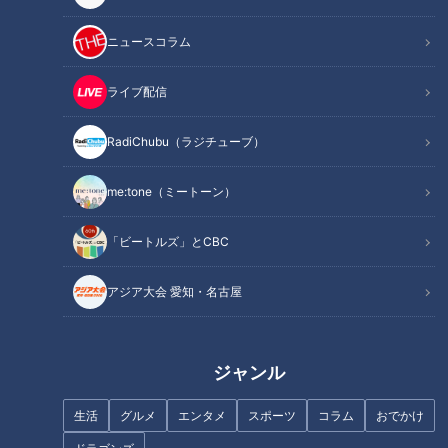
ニュースコラム
ライブ配信
RadiChubu（ラジチューブ）
記事に戻る
me:tone（ミートーン）
この記事を見たあなたへのおすすめ
「ビートルズ」とCBC
アジア大会 愛知・名古屋
江戸時代に“やんのかステッ
釣って、さばいて、釜飯まで！
ジャンル
プ”の猫を描いたお殿様がい
三重・紀北町の「熊野灘臨海公
た！？「三重県立美術館」で見
園」で「産地直送」体験スポッ
生活
グルメ
エンタメ
スポーツ
コラム
おでかけ
られる型破りな芸術家の作品と
ト
は？