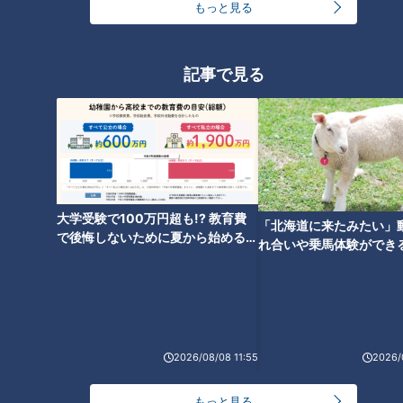
もっと見る
購入！移住夫婦が三重・名張市
業へ？三重・亀山市で見つけた
で挑む“夢のお店づくり”の裏側
移住の魅力
とは？
記事で見る
“クセが強い”と話題！？三重・
名張市「赤目滝水族館」の展示
がユニークすぎる
大学受験で100万円超も!? 教育費
「北海道に来たみたい」
で後悔しないために夏から始めるお
れ合いや乗馬体験ができ
金の準備術とは
ススメ！不動産屋さんが
とは
2026/08/08 11:55
2026/
もっと見る