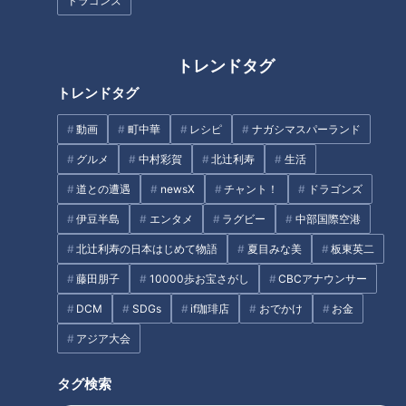
ドラゴンズ
トレンドタグ
トレンドタグ
「ゾクゾクするけど気持ちい
年間わずか“750キロ”の「みか
い…」三重・菰野町「御在所ロ
んハチミツ」！？100年以上続
動画
町中華
レシピ
ナガシマスパーランド
ープウエイ」の山頂で楽しめる
く三重・桑名の「舘養蜂場」こ
絶景と名物グルメとは？
だわりの養蜂とは
グルメ
中村彩賀
北辻利寿
生活
道との遭遇
newsX
チャント！
ドラゴンズ
伊豆半島
エンタメ
ラグビー
中部国際空港
北辻利寿の日本はじめて物語
夏目みな美
板東英二
高性能カメラで見る“地下の世
築60年の古民家を約160万円で
藤田朋子
10000歩お宝さがし
CBCアナウンサー
界”とは？社員の声から生まれた
購入！移住夫婦が三重・名張市
DCM
SDGs
if珈琲店
おでかけ
お金
職場改革も…三重・四日市市
で挑む“夢のお店づくり”の裏側
の“水インフラ”最前線に密着
とは？
アジア大会
タグ
タグ検索
おでかけ
よしお兄さん
三重