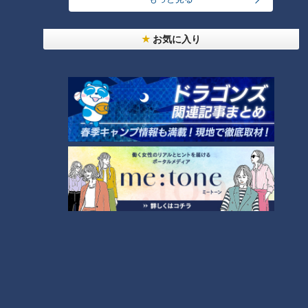
お気に入り
ランキング
RANKING
24時間
週間
月間
友廣アナの自転車旅｜愛知・蒲郡市へ！三河湾ぐる
っと125kmの自転車旅！【チャント！特集】
1
大学のサークルで増える？複数のスポーツを融合さ
せた「ピックルボール」
「人を狂わせる魅力がある」道マニア・鹿取茂雄が
惚れ込んだレンガの橋梁とは？未公開の道3選
3