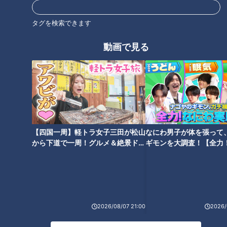
タグを検索できます
オススメ関連コンテンツ
動画で見る
大谷翔平選手が高校時代に訪れ
約“90kg”の天然本マグロを直
【四国一周】軽トラ女子三田が松山
なにわ男子が体を張って
た“パワースポット”！三重・熊
送！？家で本格的な漬けマグロ
から下道で一周！グルメ＆絶景ドラ
ギモンを大調査！【全力
野市の世界遺産「花の窟神社」
が味わえる“お手軽シリーズ”と
イブ⑳
験部～ナゴヤのギモン、
とは？道の駅で味わえる“古代米
は？
～】
グルメ”も
2026/08/07 21:00
2026/
築60年の古民家を約160万円で
なぜ東京のIT企業から独学で農