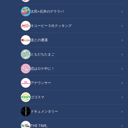
太田×石井のデララバ
キユーピー３分クッキング
道との遭遇
CBCテレビ「チャント！」
ともだちたまご
この記事の画像
（全9枚）
恋はロケ中に！
アナウンサー
ゴゴスマ
ドキュメンタリー
THE TIME,