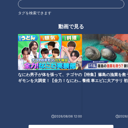
タグを検索できます
オススメ関連コンテンツ
動画で見る
テレビ局ヘアメイク直伝！小顔
体と心を大切に。働く女性が語
が叶うベースメイク＆肌悩みカ
るPMSと生理との向き合い方
なにわ男子が体を張って、ナゴヤの
【特集】篠島の漁業を救
バー術
ギモンを大調査！【全力！なにわ実
養殖 車エビに大アサリ 
験部～ナゴヤのギモン、ガチ検証
【newsX】
～】
女性アナのランチが意外すぎ
2026/08/06 12:00
2026/
る！？“頑張りすぎない”ごはん
術と働くママの知恵