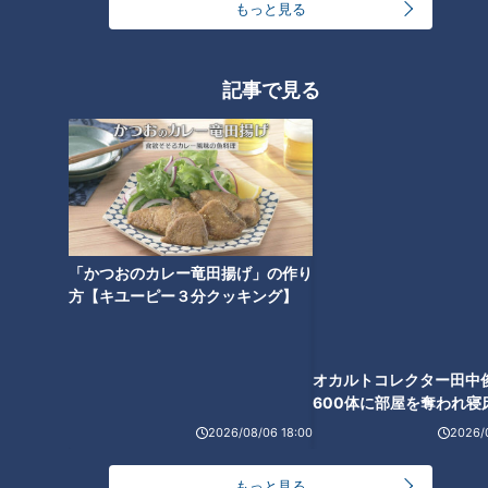
もっと見る
記事で見る
オカルトコレクター田中
600体に部屋を奪われ寝
下？
「かつおのカレー竜田揚げ」の作り
方【キユーピー３分クッキング】
ランキング
RANKING
24時間
週間
月間
2026/08/06 18:00
2026/
「人を狂わせる魅力がある」道マニア・鹿取茂雄が
もっと見る