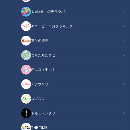
太田×石井のデララバ
キユーピー３分クッキング
CBCテレビ me:tone編集部
道との遭遇
この記事の画像
（全12枚）
ともだちたまご
恋はロケ中に！
アナウンサー
ゴゴスマ
ドキュメンタリー
THE TIME,