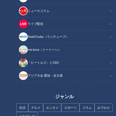
ニュースコラム
記事に戻る
ライブ配信
RadiChubu（ラジチューブ）
この記事を見たあなたへのおすすめ
me:tone（ミートーン）
「ビートルズ」とCBC
アジア大会 愛知・名古屋
「仕事も子育ても諦めない」ア
マッチングアプリ？結婚相談
ナウンサーが選んだキャリアの
所？2025年の婚活、私に合う選
かたち
び方
ジャンル
生活
グルメ
エンタメ
スポーツ
コラム
おでかけ