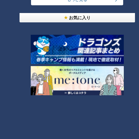
惚れ込んだレンガの橋梁とは？未公開の道3選
1
お気に入り
友廣アナの自転車旅｜愛知・蒲郡市へ！三河湾ぐる
っと125kmの自転車旅！【チャント！特集】
2
【全力！なにわ実験部～ナゴヤのギモン、ガチ検証
～】しらたきで作った豚バラミンチの油そば
3
【全力！なにわ実験部～ナゴヤのギモン、ガチ検証
～】にんじんプリン
4
今年も開催！「あったらいいな」をみんなで考える
小学生向けワークショップを大府市で開催
5
【全力！なにわ実験部～ナゴヤのギモン、ガチ検証