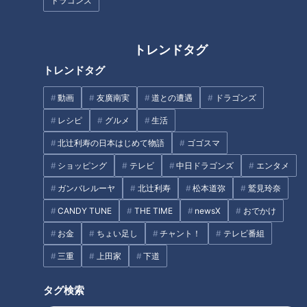
ドラゴンズ
働く女性の“生理・更年期・メン
会う前のLINEがご縁を左右す
トレンドタグ
タル不調”とキャリア問題――企
る？婚活のプロに聞く、距離が
業が向き合うべき「ヘルスリテ
縮まるメッセージのコツ
トレンドタグ
ラシー」とは
動画
友廣南実
道との遭遇
ドラゴンズ
レシピ
グルメ
生活
北辻利寿の日本はじめて物語
ゴゴスマ
ショッピング
テレビ
中日ドラゴンズ
エンタメ
体と心を大切に。働く女性が語
【太田×石井のデララバ】生放
るPMSと生理との向き合い方
送！デララバ！東海地方のド定
ガンバレルーヤ
北辻利寿
松本道弥
鷲見玲奈
番そこまで知らんかったＳＰ
CANDY TUNE
THE TIME
newsX
おでかけ
タグ
お金
ちょい足し
チャント！
テレビ番組
三重
上田家
下道
生活
CBCアナウンサー
me:tone
スタイリング
仕事
就活
美容
タグ検索