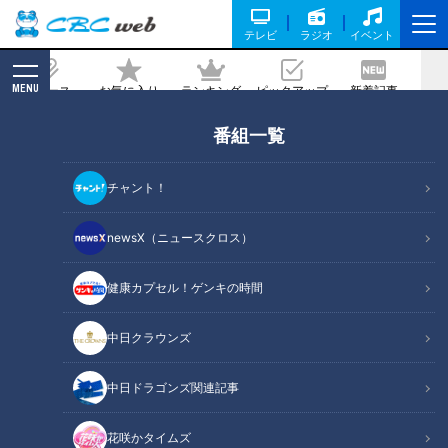
テレビ
ラジオ
イベント
MENU
ニュース
お気に入り
ランキング
ピックアップ
新着記事
CBC MAGAZINE
番組一覧
就活や婚活に役立つ！好印象を引き出す
アナウンサーの身だしなみの整え方
チャント！
記事に戻る
newsX（ニュースクロス）
健康カプセル！ゲンキの時間
中日クラウンズ
中日ドラゴンズ関連記事
花咲かタイムズ