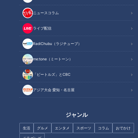
ニュースコラム
ライブ配信
記事に戻る
RadiChubu（ラジチューブ）
この記事を見たあなたへのおすすめ
me:tone（ミートーン）
「ビートルズ」とCBC
アジア大会 愛知・名古屋
東海地方の高校で唯一の芸能コ
白川町で唯一いちごを育てる“幸
ース『菊華高校』アクトコース
びと”
ジャンル
でマヂラブ、オーディションの
審査員！
生活
グルメ
エンタメ
スポーツ
コラム
おでかけ