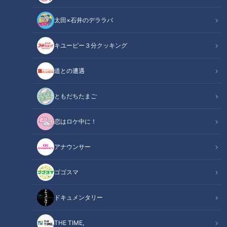
太田×石井のデララバ
キユーピー３分クッキング
CBCテレビ『チャント！』マヂ学校に向かいます
道との遭遇
この記事の画像
（全9枚）
ともだちたまご
恋はロケ中に！
アナウンサー
ゴゴスマ
ドキュメンタリー
THE TIME,