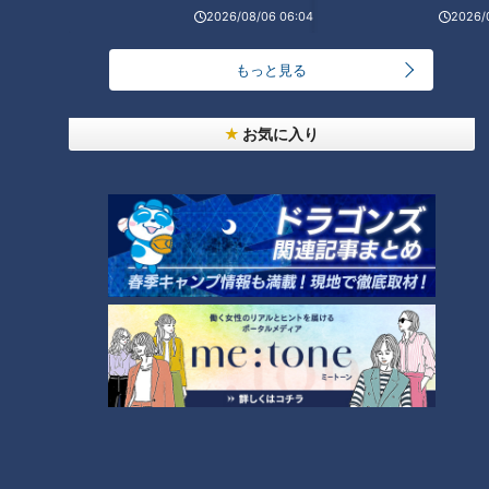
「人を狂わせる魅力がある」道マニア・鹿取茂雄が
2026/08/06 06:04
2026/
惚れ込んだレンガの橋梁とは？未公開の道3選
1
もっと見る
NEW
【全力！なにわ実験部～ナゴヤのギモン、ガチ検証
お気に入り
2
～】しらたきで作った豚バラミンチの油そば
友廣アナの自転車旅｜愛知・蒲郡市へ！三河湾ぐる
っと125kmの自転車旅！【チャント！特集】
3
NEW
【全力！なにわ実験部～ナゴヤのギモン、ガチ検証
4
～】にんじんプリン
NEW
【特集】名古屋の堀川を木曽川の水で清流に “木曽
5
川導水”なぜ16年ぶり？【newsX】