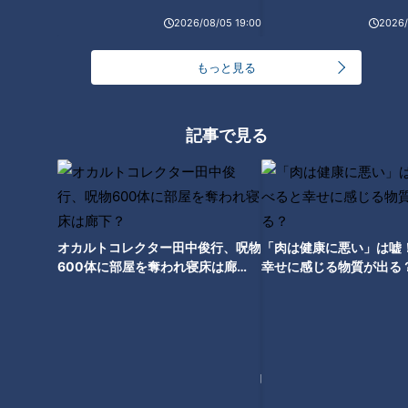
NG！？ 臭いを消すのに効果的
噌煮込うどん」意外と知らない
2026/08/05 19:00
2026/
なものは？ 専門家が臭いの原因
驚きのサービス
と対策を解説
もっと見る
記事で見る
オカルトコレクター田中俊行、呪物
「肉は健康に悪い」は嘘
600体に部屋を奪われ寝床は廊
幸せに感じる物質が出る
下？
ランキング
RANKING
24時間
週間
月間