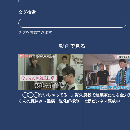
タグ検索
オススメ関連コンテンツ
タグを検索できます
動画で見る
コスパ最強スーパー「ロピア」
石丸幹二「すごい痩せました
が愛知初上陸！ 取材してわかっ
ね！」…世界一楽なスクワッ
た 年末年始の買い出しにオスス
ト！？ダイエットのスペシャリ
メの商品とは！？
ストに学ぶ「無理なくやせる方
法」
「◯◯◯付いちゃってる…」賀久
廃校で起業家たちを全力支
くんの夏休み～難病・道化師様魚鱗
で新ビジネス醸成中！
癬と闘う～配信型ドキュメンタリー
「ピエロと呼ばれた息子」第１４３
話
2000人に1人しか注文しない幻
靴の臭いに消臭スプレーは
のメニュー！？山本屋本店「味