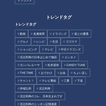
ドラゴンズ
トレンドタグ
皮膚の難病「魚鱗癬」と闘う少
高校陸上界の“クイーン・オブ・
トレンドタグ
年…○○博士に？～配信型ドキ
アスリート”林美希選手にマヂラ
ュメンタリー「ピエロと呼ばれ
ブが挑む！名古屋『中京大中
動画
友廣南実
ドラゴンズ
道との遭遇
た息子」第１３９話
京』陸上部
グルメ
レシピ
生活
ゴゴスマ
ショッピング
テレビ
中日ドラゴンズ
北辻利寿の日本はじめて物語
エンタメ
ガンバレルーヤ
松本道弥
CANDY TUNE
『マヂ学校に向かいます』マヂ
「ピエロと呼ばれた息子」～道
閉校！ 2年半で107校、マヂラ
化師様魚鱗癬との闘い～
THE TIME
おでかけ
お金
ちょい足し
ブ訪問！ あの生徒たちは今？
チャント！
テレビ番組
三重
下道
タグ
井端弘和
北辻利寿
北辻利寿のコレ、日本生まれです
教育
チャント！
マヂカルラブリー
北辻利寿のニッポン記憶遺産