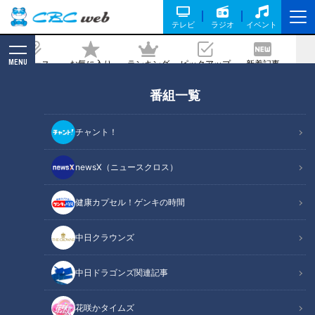
テレビ
ラジオ
イベント
MENU
ニュース
お気に入り
ランキング
ピックアップ
新着記事
CBC MAGAZINE
番組一覧
野田ラブでマヂラブ訪問実現！ 岐阜県美
濃加茂市『可茂特別支援学校』で“モー
チャント！
ニングセット”と“サッカー”満喫
newsX（ニュースクロス）
記事に戻る
健康カプセル！ゲンキの時間
中日クラウンズ
中日ドラゴンズ関連記事
花咲かタイムズ