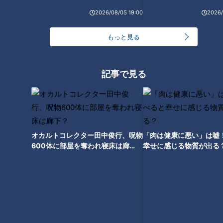
NG！？ 臭いを消すのに効果的
噌煮込うどん」意外と知らない
2026/08/05 19:00
2026/
なものは？ 専門家が臭いの原因
驚きのサービス
と対策を解説
もっと見る
記事で見る
オカルトコレクター田中俊行、呪物
「肉は健康に悪い」は嘘
600体に部屋を奪われ寝床は廊
幸せに感じる物質が出る
下？
ランキング
RANKING
24時間
週間
月間