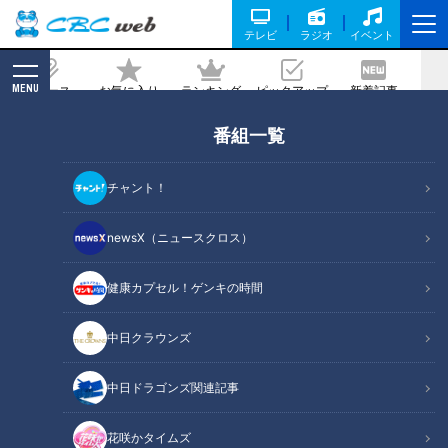
テレビ
ラジオ
イベント
MENU
ニュース
お気に入り
ランキング
ピックアップ
新着記事
CBC MAGAZINE
番組一覧
野田ラブでマヂラブ訪問実現！ 岐阜県美
濃加茂市『可茂特別支援学校』で“モー
チャント！
ニングセット”と“サッカー”満喫
newsX（ニュースクロス）
記事に戻る
健康カプセル！ゲンキの時間
中日クラウンズ
中日ドラゴンズ関連記事
花咲かタイムズ