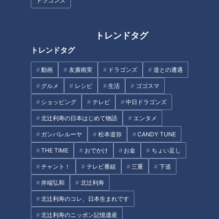
ドラゴンズ
トレンドタグ
皮膚の難病「魚鱗癬」と闘う少
高校陸上界の“クイーン・オブ・
トレンドタグ
年…○○博士に？～配信型ドキ
アスリート”林美希選手にマヂラ
ュメンタリー「ピエロと呼ばれ
ブが挑む！名古屋『中京大中
動画
友廣南実
ドラゴンズ
道との遭遇
た息子」第１３９話
京』陸上部
グルメ
レシピ
生活
ゴゴスマ
ショッピング
テレビ
中日ドラゴンズ
北辻利寿の日本はじめて物語
エンタメ
ガンバレルーヤ
松本道弥
CANDY TUNE
『マヂ学校に向かいます』マヂ
「ピエロと呼ばれた息子」～道
閉校！ 2年半で107校、マヂラ
化師様魚鱗癬との闘い～
THE TIME
おでかけ
お金
ちょい足し
ブ訪問！ あの生徒たちは今？
チャント！
テレビ番組
三重
下道
タグ
井端弘和
北辻利寿
北辻利寿のコレ、日本生まれです
教育
チャント！
マヂカルラブリー
北辻利寿のニッポン記憶遺産