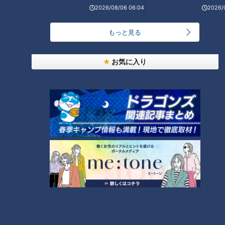
「人を狂わせる魅力がある」道マニア・鹿取茂雄が
2026/08/06 06:04
2026/
惚れ込んだレンガの橋梁とは？未公開の道3選
1
もっと見る
NEW
【全力！なにわ実験部～ナゴヤのギモン、ガチ検証
お気に入り
2
～】しらたきで作った豚バラミンチの油そば
友廣アナの自転車旅｜愛知・蒲郡市へ！三河湾ぐる
っと125kmの自転車旅！【チャント！特集】
3
NEW
【全力！なにわ実験部～ナゴヤのギモン、ガチ検証
4
～】にんじんプリン
NEW
【特集】名古屋の堀川を木曽川の水で清流に “木曽
5
川導水”なぜ16年ぶり？【newsX】