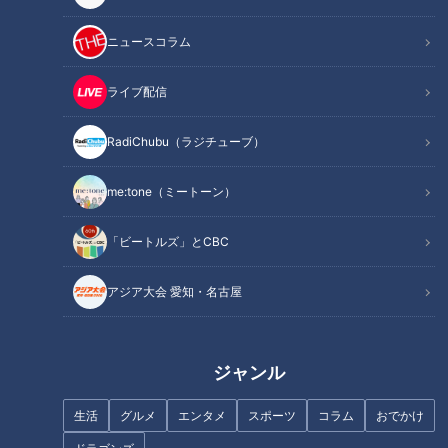
ニュースコラム
ライブ配信
記事に戻る
RadiChubu（ラジチューブ）
この記事を見たあなたへのおすすめ
me:tone（ミートーン）
「ビートルズ」とCBC
アジア大会 愛知・名古屋
東海地方の高校で唯一の芸能コ
白川町で唯一いちごを育てる“幸
ース『菊華高校』アクトコース
びと”
ジャンル
でマヂラブ、オーディションの
審査員！
生活
グルメ
エンタメ
スポーツ
コラム
おでかけ