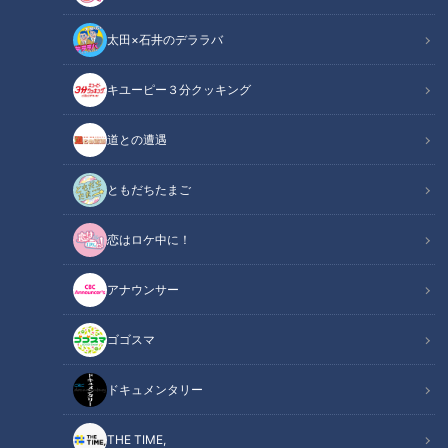
太田×石井のデララバ
キユーピー３分クッキング
CBCテレビ『チャント！』マヂ学校に向かいます
道との遭遇
この記事の画像
（全9枚）
ともだちたまご
恋はロケ中に！
アナウンサー
ゴゴスマ
ドキュメンタリー
THE TIME,