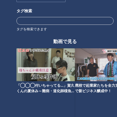
タグ検索
オススメ関連コンテンツ
タグを検索できます
動画で見る
コスパ最強スーパー「ロピア」
石丸幹二「すごい痩せました
が愛知初上陸！ 取材してわかっ
ね！」…世界一楽なスクワッ
た 年末年始の買い出しにオスス
ト！？ダイエットのスペシャリ
メの商品とは！？
ストに学ぶ「無理なくやせる方
法」
「◯◯◯付いちゃってる…」賀久
廃校で起業家たちを全力支
くんの夏休み～難病・道化師様魚鱗
で新ビジネス醸成中！
癬と闘う～配信型ドキュメンタリー
「ピエロと呼ばれた息子」第１４３
話
2000人に1人しか注文しない幻
靴の臭いに消臭スプレーは
のメニュー！？山本屋本店「味