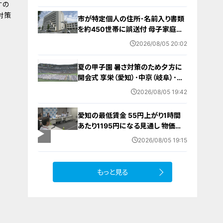
白バイ歴は約4か月 今月末のイベ
すの
ントに参加予定
対策
市が特定個人の住所･名前入り書類
を約450世帯に誤送付 母子家庭が
医療助成費受ける更新手続きの“見
2026/08/05 20:02
本” 何らかの理由でマスキングでき
ず… 愛知・蒲郡市
夏の甲子園 暑さ対策のため夕方に
開会式 享栄（愛知）･中京（岐阜）･三
重（三重）の球児たちも晴れやかな表
2026/08/05 19:42
情で“聖地”の土踏む
愛知の最低賃金 55円上がり1時間
あたり1195円になる見通し 物価高
で｢もっと上げてほしい｣の声…一方
2026/08/05 19:15
雇う側からは悲鳴も
もっと見る