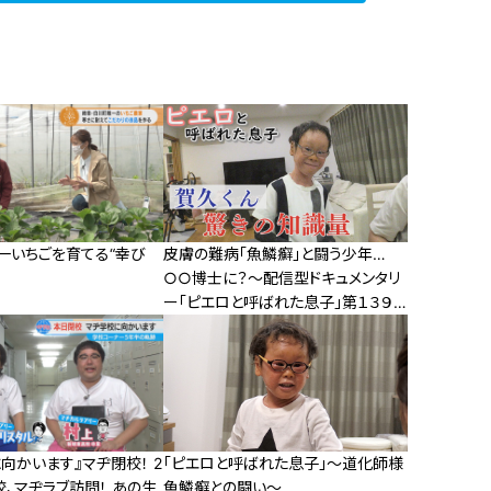
一いちごを育てる“幸び
皮膚の難病「魚鱗癬」と闘う少年…
○○博士に？～配信型ドキュメンタリ
ー「ピエロと呼ばれた息子」第１３９
話
向かいます』マヂ閉校！ 2
「ピエロと呼ばれた息子」～道化師様
校、マヂラブ訪問！ あの生
魚鱗癬との闘い～