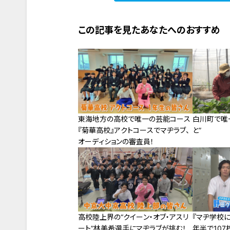
この記事を見たあなたへのおすすめ
東海地方の高校で唯一の芸能コース
白川町で唯
『菊華高校』アクトコースでマヂラブ、
と”
オーディションの審査員！
高校陸上界の“クイーン・オブ・アスリ
『マヂ学校に
ート”林美希選手にマヂラブが挑む！
年半で107