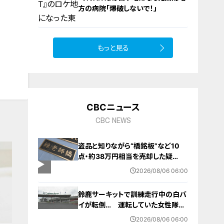
方の病院「爆破しないで！」
もっと見る
10
CBCニュース
CBC NEWS
盗品と知りながら“橋銘板”など10
点・約38万円相当を売却した疑
い… 無職の男（63）を逮捕 「知り
2026/08/06 06:00
ませんでした」と容疑否認
鈴鹿サーキットで訓練走行中の白バ
イが転倒… 運転していた女性隊員
（20代）が頭を打つなどして重傷
2026/08/06 06:00