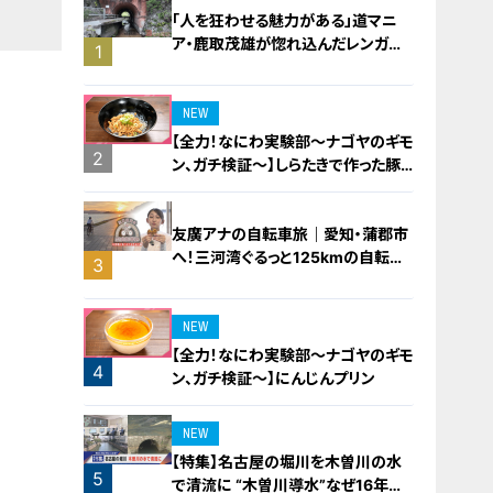
「人を狂わせる魅力がある」道マニ
ア・鹿取茂雄が惚れ込んだレンガの
1
橋梁とは？未公開の道3選
NEW
【全力！なにわ実験部～ナゴヤのギモ
2
ン、ガチ検証～】しらたきで作った豚
バラミンチの油そば
友廣アナの自転車旅｜愛知・蒲郡市
へ！三河湾ぐるっと125kmの自転車
3
旅！【チャント！特集】
NEW
【全力！なにわ実験部～ナゴヤのギモ
4
ン、ガチ検証～】にんじんプリン
NEW
【特集】名古屋の堀川を木曽川の水
5
で清流に “木曽川導水”なぜ16年ぶ