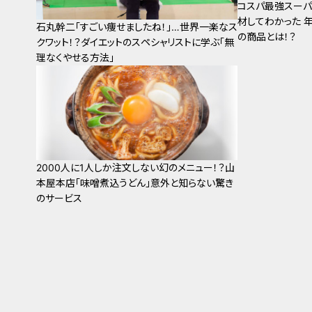
コスパ最強スーパ
材してわかった 
石丸幹二「すごい痩せましたね！」…世界一楽なス
の商品とは！？
クワット！？ダイエットのスペシャリストに学ぶ「無
理なくやせる方法」
2000人に1人しか注文しない幻のメニュー！？山
本屋本店「味噌煮込うどん」意外と知らない驚き
のサービス