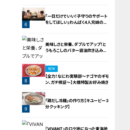
り？【newsX】
「一日だけでいい！子守りのサポート
をしてほしい」わんぱく4人兄妹の子
6
守りをお助け！
美味しさと栄養、ダブルでアップ！と
うもろこしのバター醤油炊き込みご
飯
NEW
【全力！なにわ実験部～ナゴヤのギモ
8
ン、ガチ検証～】大橋特製お好み焼き
7
「鶏だし冷麺」の作り方【キユーピー３
分クッキング】
9
『VIVANT』のロケ地になった東海地