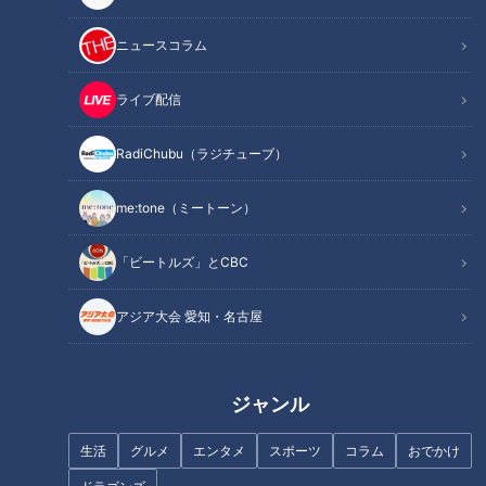
靴は1日以上乾燥！消臭スプレーは「次亜塩素酸水」がおす
すめ
ニュースコラム
オススメ関連コンテンツ
ライブ配信
1
滴で東京ドームの体積に臭いが拡散！？ 強烈な
RadiChubu（ラジチューブ）
臭いを発生させる原因とは？
me:tone（ミートーン）
「ビートルズ」とCBC
アジア大会 愛知・名古屋
ジャンル
生活
グルメ
エンタメ
スポーツ
コラム
おでかけ