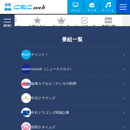
テレビ
ラジオ
イベント
MENU
ニュース
お気に入り
ランキング
ピックアップ
新着記事
CBC MAGAZINE
番組一覧
靴の臭いに消臭スプレーはNG！？ 臭い
を消すのに効果的なものは？ 専門家が臭
チャント！
いの原因と対策を解説
newsX（ニュースクロス）
2024/02/08 16:50
2024年2月5日放送
健康カプセル！ゲンキの時間
中日クラウンズ
中日ドラゴンズ関連記事
花咲かタイムズ