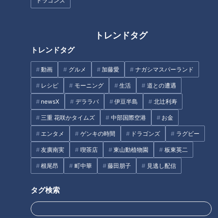
ドラゴンズ
CBCテレビ：画像『チャント！』
イソ吉草酸は、皮膚にいる常在菌が角質や垢などを分解・摂取
トレンドタグ
した後に分泌する物質。名古屋市中川区の「あつた皮ふ科クリ
トレンドタグ
ニック」の佐々木良輔院長は「イソ吉草酸は、1滴存在するだ
けで、東京ドームの体積と同じぐらいの空気まで拡散して臭い
動画
グルメ
加藤愛
ナガシマスパーランド
を感じると言われています」と解説。それが足裏に発生しやす
レシピ
モーニング
生活
道との遭遇
いので、強烈な臭いの原因になるとのこと。
newsX
デララバ
伊豆半島
北辻利寿
足の裏は、一日ずっと靴を履いていると汗などをエサに常在菌
三重 花咲かタイムズ
中部国際空港
お金
が増えていきます。発生したイソ吉草酸が増えてそのまま温存
エンタメ
ゲンキの時間
ドラゴンズ
ラグビー
されるので、時間が経った後に靴を脱ぐと、臭いを強烈に感じ
友廣南実
喫茶店
東山動植物園
板東英二
るのだとか。長時間、靴や靴下に覆われていることの多い足
根尾昂
町中華
藤田朋子
見逃し配信
は、菌が好む高温多湿な状況になりやすいとのこと。
タグ検索