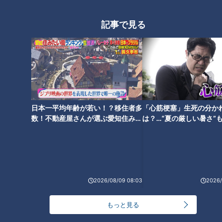
草酸はあまり水に溶けないので、水で流してもほとんど残って
記事で見る
しまいます。せっけんで、皮膚全体をしっかり洗って流してあ
げるのが有効です」とのこと。その他、職場などではサンダル
に履き替え、少しでも足元の蒸れを防ぐことが効果的です。
座敷の飲食店など、すぐに対策したい場合の応急処置も聞きま
した。「イソ吉草酸はエタノールに溶けるので、除菌アルコー
ルシートで、足を満遍なく拭けば、少し臭いが減ります」との
日本一平均年齢が若い！？移住者多
「心筋梗塞」生死の分か
こと！
数！不動産屋さんが選ぶ愛知住みた
は？…“夏の厳しい暑さ”
い街ランキング1位は？
に！発症前のキケンなサ
法
靴は1日以上乾燥！消臭スプレーは「次亜塩素酸
水」がおすすめ
2026/08/09 08:03
2026/
もっと見る