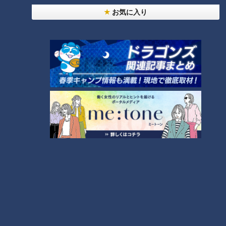
お気に入り
CBCテレビ：画像『チャント！』
続いて、靴の専門家、名古屋市中区の「シューズサロン
VINGIAN」の小川大地代表に、臭い対策を聞きました。
小川代表によると「基本的には、毎日同じ靴を履かないこと。
前日にかいた汗がこもっているので、そのまま履いてしまう
と、常に靴の中が蒸れている状態になります。その蒸れが、菌
を発生させる原因になります」とのこと。靴の湿気を防ぐため
には、1日以上の乾燥が必要なのだとか。靴を毎日替えるのは
大変な気がしますが、小川代表は「靴下は毎日履き替えるの