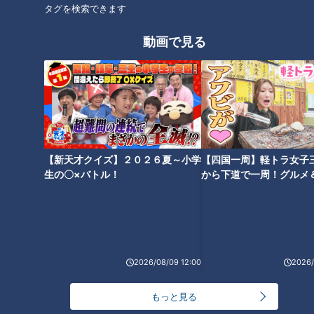
タグを検索できます
動画で見る
CBCテレビ：画像『チャント！』
臭いの原因は、足そのものではなく、足の環境！佐々木先生は
【新天才クイズ】２０２６夏～小学
【四国一周】軽トラ女子
「手のひらと足の裏は、そもそも皮膚の構造はほとんど一緒。
生の〇×バトル！
から下道で一周！グルメ
剣道の籠手や野球のグローブが臭うのは、足の靴と原理は同じ
イブ⑳
です」と解説します。
冬は厚手の靴下やブーツを履くので注意が必要です。厚手のも
のを履いて温めているので、他の季節に比べると、足の汗は多
2026/08/09 12:00
2026/
くなるそうです。
もっと見る
佐々木先生に、足の臭い対策を教えてもらいました。「イソ吉