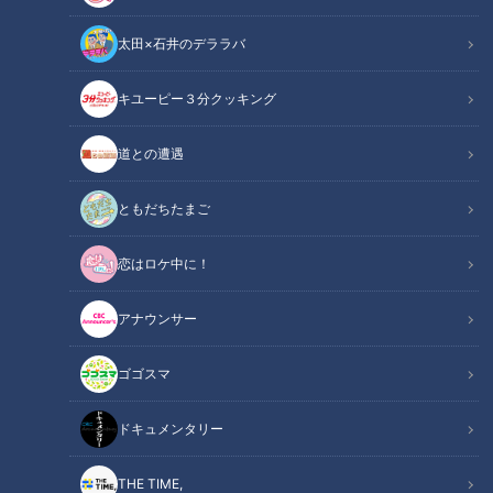
太田×石井のデララバ
CBCテレビ：画像『チャント！』
キユーピー３分クッキング
チャント！
道との遭遇
くらしニュース
ともだちたまご
靴や靴下を脱いだ時に、気になる足の臭い。冬は特に気になる
恋はロケ中に！
という人も多いのでは。足の臭いの原因は“特定悪臭物質”の
「イソ吉草酸」！皮膚と靴、それぞれの専門家に臭いの原因と
アナウンサー
対策を聞きました！
ゴゴスマ
INDEX
ドキュメンタリー
1滴で東京ドームの体積に臭いが拡散！？ 強烈な臭いを発生
させる原因とは？
THE TIME,