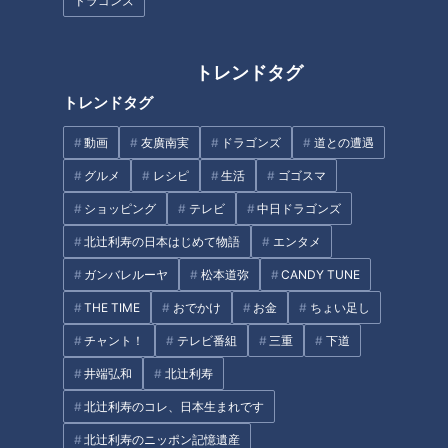
ドラゴンズ
トレンドタグ
皮膚の難病「魚鱗癬」と闘う少
高校陸上界の“クイーン・オブ・
トレンドタグ
年…○○博士に？～配信型ドキ
アスリート”林美希選手にマヂラ
ュメンタリー「ピエロと呼ばれ
ブが挑む！名古屋『中京大中
動画
友廣南実
ドラゴンズ
道との遭遇
た息子」第１３９話
京』陸上部
グルメ
レシピ
生活
ゴゴスマ
ショッピング
テレビ
中日ドラゴンズ
北辻利寿の日本はじめて物語
エンタメ
ガンバレルーヤ
松本道弥
CANDY TUNE
『マヂ学校に向かいます』マヂ
「ピエロと呼ばれた息子」～道
閉校！ 2年半で107校、マヂラ
化師様魚鱗癬との闘い～
THE TIME
おでかけ
お金
ちょい足し
ブ訪問！ あの生徒たちは今？
チャント！
テレビ番組
三重
下道
タグ
井端弘和
北辻利寿
北辻利寿のコレ、日本生まれです
教育
チャント！
マヂカルラブリー
北辻利寿のニッポン記憶遺産