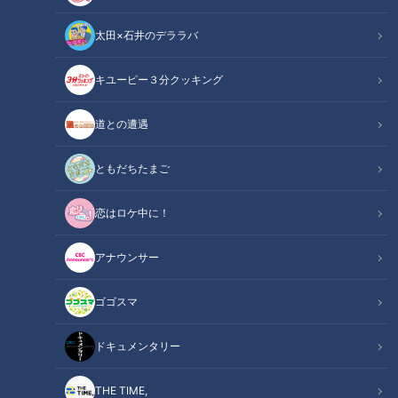
太田×石井のデララバ
キユーピー３分クッキング
道との遭遇
マヂラブ、名古屋のお嬢様とご対面！歴史と伝統の“お嬢様学校”『金城
学院高校』ハンドベル部＆ハープアンサンブル部
ともだちたまご
この記事の画像
（全6枚）
恋はロケ中に！
アナウンサー
ゴゴスマ
ドキュメンタリー
THE TIME,