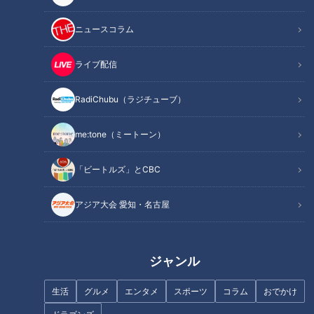
ニュースコラム
記事に戻る
ライブ配信
この記事を見たあなたへのおすすめ
RadiChubu（ラジチューブ）
me:tone（ミートーン）
「ビートルズ」とCBC
フランス人は菓子店「シャトレ
ーゼ」の店名に顔を赤らめる？
アジア大会 愛知・名古屋
ジャンル
生活
グルメ
エンタメ
スポーツ
コラム
おでかけ