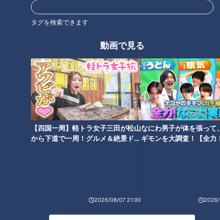
初音ミクにあざとさを感じた曲
タグを検索できます
とは？ポケミクライブ観戦記そ
【特集】ごみか資源か 住宅地に
の2。
動画で見る
巨大な山 業者は「油にリサイ
クルできる」【newsX】
タグ
教育
チャント！
マヂカルラブリー
【四国一周】軽トラ女子三田が松山
なにわ男子が体を張って
から下道で一周！グルメ＆絶景ドラ
ギモンを大調査！【全力
オススメ関連コンテンツ
イブ⑳
験部～ナゴヤのギモン、
～】
2026/08/07 21:00
2026/