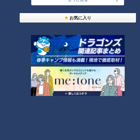
お気に入り
ランキング
RANKING
24時間
週間
月間
ＣＢＣ小川実桜アナ、呪術廻戦展で痛感した「自分
に一番遠い職業」
友廣アナの自転車旅｜愛知・蒲郡市へ！三河湾ぐる
っと125kmの自転車旅！【チャント！特集】
2