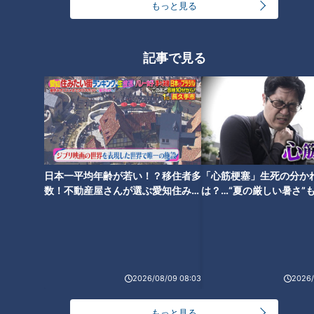
麦茶は菌が増えやすい！？食中
もっと見る
毒の危険も！？正しい麦茶の作
石丸幹二「すごい痩せました
り方とは
ね！」…世界一楽なスクワッ
ト！？ダイエットのスペシャリ
記事で見る
ストに学ぶ「無理なくやせる方
法」
「認知症」なりやすい人の特徴
日本一平均年齢が若い！？移住者多
「心筋梗塞」生死の分か
は？経験者が語る違和感と初期
数！不動産屋さんが選ぶ愛知住みた
は？…“夏の厳しい暑さ”
症状…名医おすすめの認知症予
い街ランキング1位は？
に！発症前のキケンなサ
防法もご紹介
法
2026/08/09 08:03
2026/
もっと見る