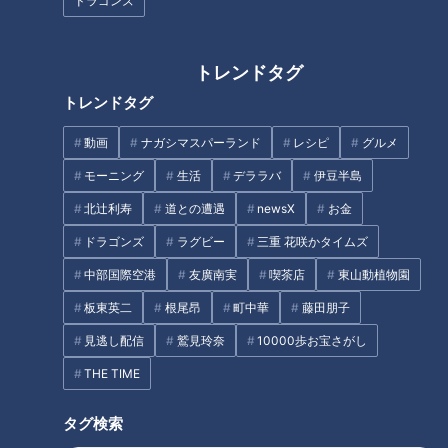
ドラゴンズ
「セーラー服」はじめて物語～
女子学生の青春を刻んだ制服の
誕生と苦難の歴史
トレンドタグ
トレンドタグ
動画
ナガシマスパーランド
レシピ
グルメ
モーニング
生活
デララバ
伊豆半島
北辻利寿
道との遭遇
newsX
お金
横浜にある不思議な構造をした
アンダーパスを解明！道が並行
ドラゴンズ
ラグビー
三重 花咲かタイムズ
して2階建てになったワケとは
中部国際空港
友廣南実
喫茶店
東山動植物園
板東英二
根尾昂
町中華
藤田朋子
粘着クリーナー「コロコロ」驚
見逃し配信
鷲見玲奈
10000歩お宝さがし
きの誕生秘話に見る、熱き開発
魂と究極のアイデア
THE TIME
タグ検索