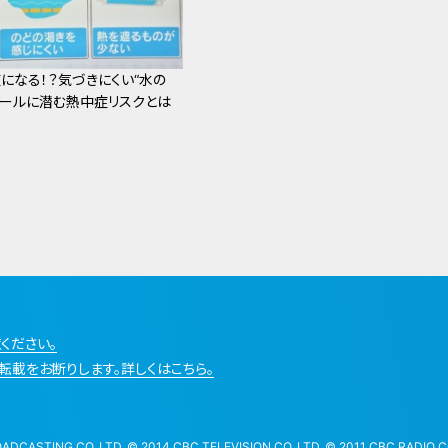
になる！？気づきにくい“水の
プールに潜む熱中症リスクとは
ください。
転載をお断りします。詳しくはこちら。
STING CO.,LTD. © 2014 CBC TELEVISION CO.,LTD. © 2011 CBC RADIO CO