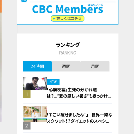
ランキング
RANKING
24時間
週間
月間
NEW
「心筋梗塞」生死の分かれ道
1
は？…“夏の厳しい暑さ”もきっかけ
に！発症前のキケンなサインと対処
法
「すごい痩せましたね！」…世界一楽な
スクワット！？ダイエットのスペシャ
2
リストに学ぶ「無理なくやせる方法」