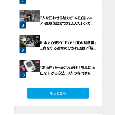
7
旅！【チャント！特集】
「人を狂わせる魅力がある」道マニ
ア・鹿取茂雄が惚れ込んだレンガの
8
橋梁とは？未公開の道3選
脱水で血液ドロドロ!?『夏の脳梗塞』
…命を守る運命の分かれ道は？「脳
9
梗塞」から身を守る方法
「高血圧」たったこれだけ!?簡単に血
圧を下げる方法…3人の専門家に学
10
ぶ！今日からできる高血圧対策
もっと見る