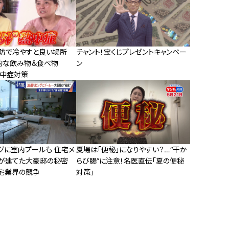
予防で冷やすと良い場所
チャント！宝くじプレゼントキャンペー
的な飲み物＆食べ物
ン
熱中症対策
グに室内プールも 住宅メ
夏場は「便秘」になりやすい？…“干か
が建てた大豪邸の秘密
らび腸”に注意！名医直伝「夏の便秘
宅業界の競争
対策」