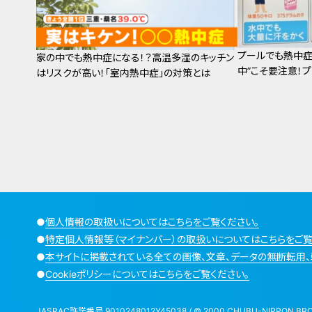
プールでも熱中症
家の中でも熱中症になる！？高温多湿のキッチン
中”こそ要注意！
はリスクが高い！「室内熱中症」の対策とは
●
個人情報の取扱いについてはこちらをご覧ください。
●
特定個人情報等（マイナンバー）の取扱いについてはこちらをご覧
●
本サイトに掲載されている全ての画像、文章、データの無断転用、
●
Cookieポリシーについてはこちらをご覧ください。
JASRAC許諾番号 9010248012Y45038 / © 2000 CHUBU-NIPPON BROADCA