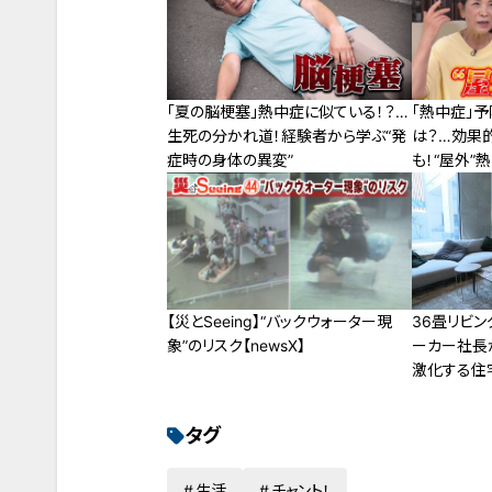
「夏の脳梗塞」熱中症に似ている！？…
「熱中症」
生死の分かれ道！経験者から学ぶ“発
は？…効果
症時の身体の異変”
も！“屋外”
【災とSeeing】“バックウォーター現
36畳リビン
象”のリスク【newsX】
ーカー社長
激化する住
タグ
生活
チャント！