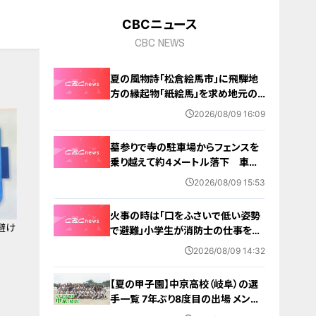
CBCニュース
CBC NEWS
夏の風物詩「松倉絵馬市」に飛騨地
方の縁起物「紙絵馬」を求め地元の
人や観光客が訪れる 幸せが駆け込
2026/08/09 16:09
むように
墓参りで寺の駐車場からフェンスを
乗り越えて約４メートル落下 車に
乗っていた家族３人けが 岐阜・山
2026/08/09 15:53
形市
火事の時は「口をふさいで低い姿勢
避け
で避難」小学生が消防士の仕事を体
験 三重・津市
2026/08/09 14:32
【夏の甲子園】中京高校（岐阜）の選
手一覧 7年ぶり8度目の出場 メンバ
ー・出身中学・特徴は？高校野球