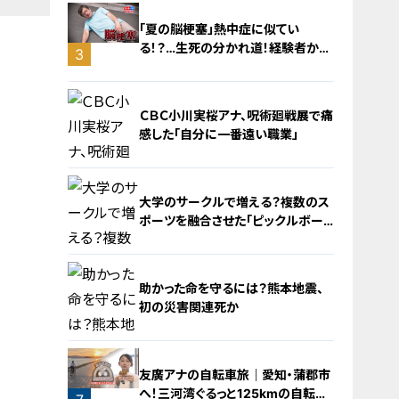
「夏の脳梗塞」熱中症に似てい
る！？…生死の分かれ道！経験者から
3
学ぶ“発症時の身体の異変”
ＣＢＣ小川実桜アナ、呪術廻戦展で痛
感した「自分に一番遠い職業」
大学のサークルで増える？複数のス
ポーツを融合させた「ピックルボー
ル」
4
助かった命を守るには？熊本地震、
初の災害関連死か
5
友廣アナの自転車旅｜愛知・蒲郡市
へ！三河湾ぐるっと125kmの自転車
6