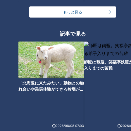
密が 赤と黄色のタグを見たら
買い！？達人に聞く“お値打ちな
もっと見る
商品”の探し方！
記事で見る
師匠は鶴瓶。笑福亭鉄瓶
入りまでの苦難
「北海道に来たみたい」動物との触
れ合いや乗馬体験ができる牧場がオ
ススメ！不動産屋さんが住みたい街
ランキング
とは
RANKING
24時間
週間
月間
2026/08/08 07:03
2026/