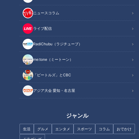
ニュースコラム
この記事を見たあなたへのおすすめ
ライブ配信
RadiChubu（ラジチューブ）
me:tone（ミートーン）
7つの道が交わる交差点！？東
この夏絶対食べたい！名古屋の
京にある奇妙な道3選
最新「夏の爆売れパン」10選！
「ビートルズ」とCBC
アジア大会 愛知・名古屋
何かが隠れてる？道の駅 いがの
名物「忍者ソフト」
ジャンル
車を安く買えて、高く売れる？
自動車フリマ「カババ」と
生活
グルメ
エンタメ
スポーツ
コラム
おでかけ
は！？