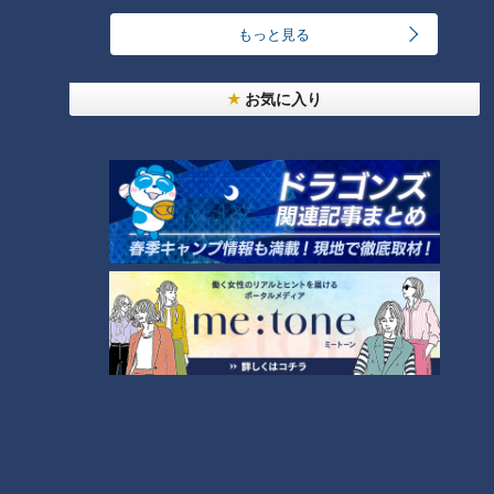
友廣アナの自転車旅｜愛知・蒲郡市へ！三河湾ぐる
もっと見る
っと125kmの自転車旅！【チャント！特集】
1
お気に入り
「人を狂わせる魅力がある」道マニア・鹿取茂雄が
惚れ込んだレンガの橋梁とは？未公開の道3選
2
オカルトコレクター田中俊行、呪物600体に部屋を
奪われ寝床は廊下？
大学のサークルで増える？複数のスポーツを融合さ
せた「ピックルボール」
汗をかかないと熱中症のリスクあり！汗をかきにく
い人はどうしたらいいの？
5
3