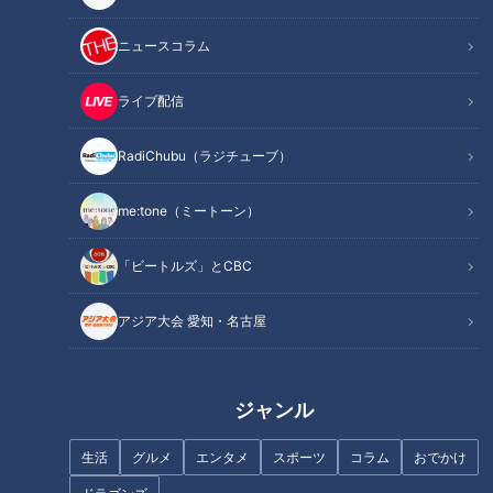
ニュースコラム
ライブ配信
「新ごぼうと豚こまの一口揚
「鶏手羽中となすのレンジびた
げ」の作り方【キユーピー３分
し」の作り方【キユーピー３分
RadiChubu（ラジチューブ）
クッキング】
クッキング】
me:tone（ミートーン）
「ビートルズ」とCBC
アジア大会 愛知・名古屋
「しし唐辛子とツナのアラビア
「えびとアボカドのタルティー
ータ」の作り方【キユーピー３
ヌ」の作り方【キユーピー３分
分クッキング】
クッキング】
ジャンル
生活
グルメ
エンタメ
スポーツ
コラム
おでかけ