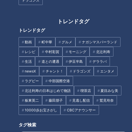
ドラゴンズ
「いかときゅうり、セロリの中
「厚揚げとブロッコリーのごま
華マリネ」の作り方【キユーピ
あえ」の作り方【キユーピー３
トレンドタグ
ー３分クッキング】
分クッキング】
トレンドタグ
タグ
動画
町中華
グルメ
ナガシマスパーランド
レシピ
中村彩賀
モーニング
北辻利寿
グルメ
生活
道との遭遇
伊豆半島
デララバ
newsX
チャント！
ドラゴンズ
エンタメ
オススメ関連コンテンツ
ラグビー
中部国際空港
北辻利寿の日本はじめて物語
喫茶店
夏目みな美
板東英二
藤田朋子
見逃し配信
鷲見玲奈
10000歩お宝さがし
CBCアナウンサー
タグ検索
「かぼちゃの甘辛煮 鶏そぼろあ
「紫キャベツのスイートピクル