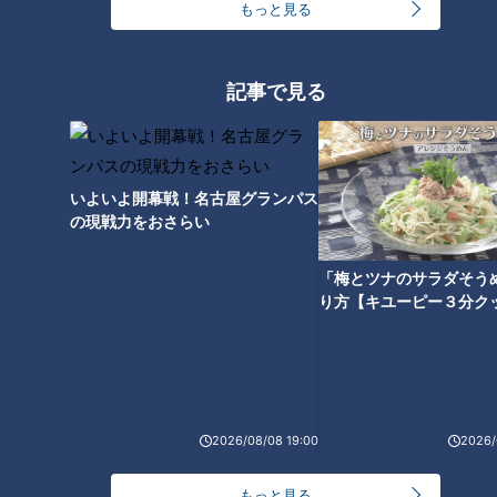
もっと見る
記事で見る
いよいよ開幕戦！名古屋グランパス
の現戦力をおさらい
「梅とツナのサラダそう
ランキング
り方【キユーピー３分ク
RANKING
24時間
週間
月間
友廣アナの自転車旅｜愛知・蒲郡市へ！三河湾ぐる
2026/08/08 19:00
2026/
っと125kmの自転車旅！【チャント！特集】
1
もっと見る