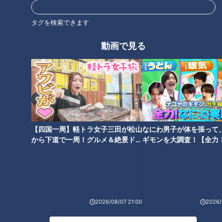
ん」の作り方【キユーピー３分
ス」の作り方【キユーピー３分
クッキング】
クッキング】
タグを検索できます
動画で見る
「細ねぎの豚バラ筒焼き 七味お
「ワンパンビビンバ」の作り方
ろし添え」の作り方【キユーピ
【キユーピー３分クッキング】
ー３分クッキング】
【四国一周】軽トラ女子三田が松山
なにわ男子が体を張って
から下道で一周！グルメ＆絶景ドラ
ギモンを大調査！【全力
イブ⑳
験部～ナゴヤのギモン、
～】
「豆腐ステーキ」の作り方【キ
ユーピー３分クッキング】
2026/08/07 21:00
2026/