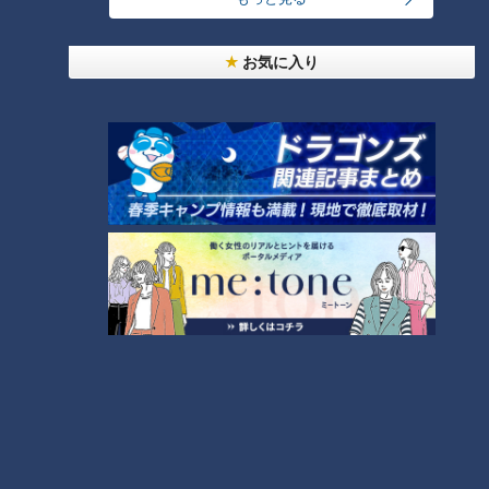
大学のサークルで増える？複数のスポーツを融合さ
せた「ピックルボール」
お気に入り
盛り放題のモーニングが「400円」！？人気すぎて
客殺到 名古屋＆岐阜の「激安モーニング」とは？
3
300円でパン食べ放題も！？岐阜のおすすめ激安モ
ーニング３店を紹介！
4
2
弁当3個で3万円？PayPay会計ミスで店員のひと言
にイラッ
「人を狂わせる魅力がある」道マニア・鹿取茂雄が
惚れ込んだレンガの橋梁とは？未公開の道3選
6