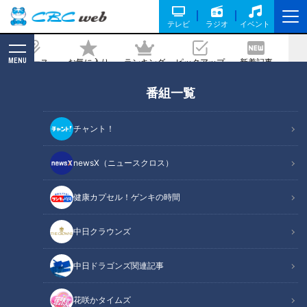
テレビ
ラジオ
イベント
MENU
ニュース
お気に入り
ランキング
ピックアップ
新着記事
CBC MAGAZINE
番組一覧
「帆立貝のポワレ ジンジャーソース」の
作り方【キユーピー３分クッキング】
チャント！
記事に戻る
newsX（ニュースクロス）
健康カプセル！ゲンキの時間
中日クラウンズ
中日ドラゴンズ関連記事
花咲かタイムズ