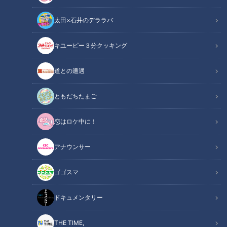
太田×石井のデララバ
キユーピー３分クッキング
CBCテレビ：画像『キユーピー3分クッキング』
道との遭遇
この記事の画像
（全1枚）
ともだちたまご
恋はロケ中に！
アナウンサー
記事に戻る
ゴゴスマ
この記事を見たあなたへのおすすめ
ドキュメンタリー
THE TIME,